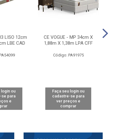
33 LISO 12cm
CE VOGUE - MP 34cm X
CE ACTIVE 
8cm LBE CAD
1,88m X 1,38m LPA CFF
24cm X 1,88m
CA
 PA54099
Código: PA91975
Código: 
 login ou
Faça seu login ou
Faça seu 
-se para
cadastre-se para
cadastre
eços e
ver preços e
ver pr
prar
comprar
comp