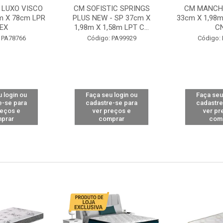
 LUXO VISCO
CM SOFISTIC SPRINGS
CM MANCHE
m X 78cm LPR
PLUS NEW - SP 37cm X
33cm X 1,98m
EX
1,98m X 1,58m LPT C...
C
 PA78766
Código: PA99929
Código:
 login ou
Faça seu login ou
Faça seu
e-se para
cadastre-se para
cadastre
reços e
ver preços e
ver pr
prar
comprar
com