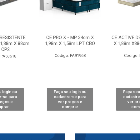
 RESISTENTE
CE PRO X - MP 34cm X
CE ACTIVE D
 1,88m X 88cm
1,98m X 1,58m LPT CBO
X 1,88m X8
 CP2
Código: PA91968
Código:
 PA53618
 login ou
Faça seu login ou
Faça seu
e-se para
cadastre-se para
cadastre
reços e
ver preços e
ver pr
prar
comprar
com