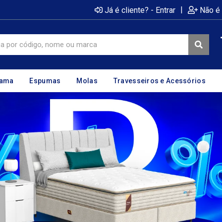
|
Já é cliente? - Entrar
Não é 
cama
Espumas
Molas
Travesseiros e Acessórios