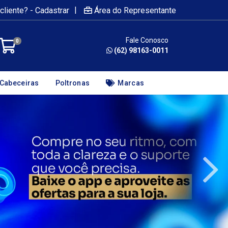
|
cliente? - Cadastrar
Área do Representante
Fale Conosco
0
(62) 98163-0011
Cabeceiras
Poltronas
Marcas