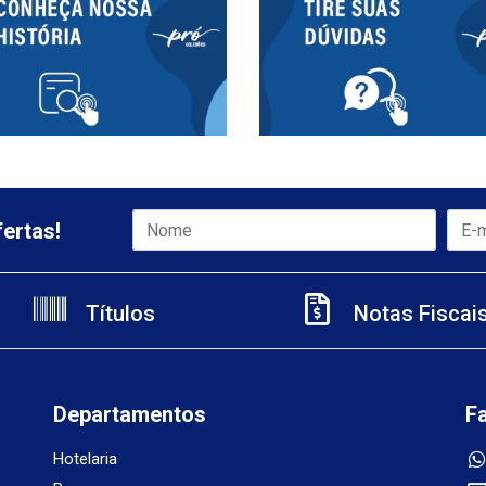
ertas!
Títulos
Notas Fiscai
Departamentos
F
Hotelaria