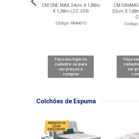
Y FORCE - SP
CM ONE MAX 24cm X 1,88m
CM DINAMO
8m X 78cm LBC
X 1,38m LCC CFR
32cm X 1,88
CBD
C
Código: PA84015
: PA79460
Código:
u login ou
Faça seu login ou
Faça seu
e-se para
cadastre-se para
cadastr
reços e
ver preços e
ver p
mprar
comprar
com
Colchões de Espuma