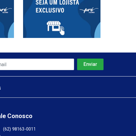
s
ale Conosco
(62) 98163-0011