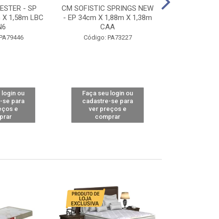
STER - SP
CM SOFISTIC SPRINGS NEW
CM TOP BAMB
 X 1,58m LBC
- EP 34cm X 1,88m X 1,38m
X 1,98m X 1,
N6
CAA
Código: 
 PA79446
Código: PA73227
 login ou
Faça seu login ou
Faça seu 
-se para
cadastre-se para
cadastre
eços e
ver preços e
ver pr
prar
comprar
comp