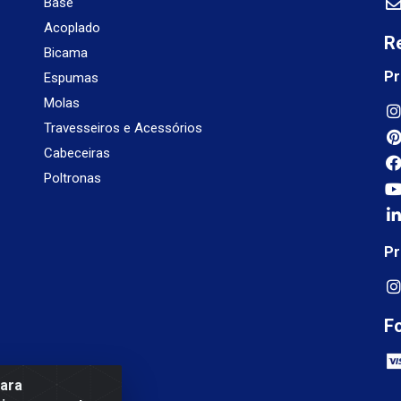
Base
Acoplado
R
Bicama
Pr
Espumas
Molas
Travesseiros e Acessórios
Cabeceiras
Poltronas
Pr
F
para