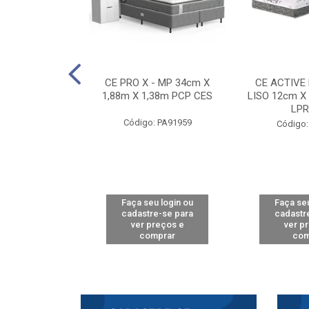
E D33 TOUCH
CE PRO X - MP 34cm X
CE ACTIVE
8m X 78cm LPA
1,88m X 1,38m PCP CES
LISO 12cm X
CAW
LPR
Código: PA91959
: PA61515
Código:
u login ou
Faça seu login ou
Faça seu
e-se para
cadastre-se para
cadastr
reços e
ver preços e
ver p
mprar
comprar
com