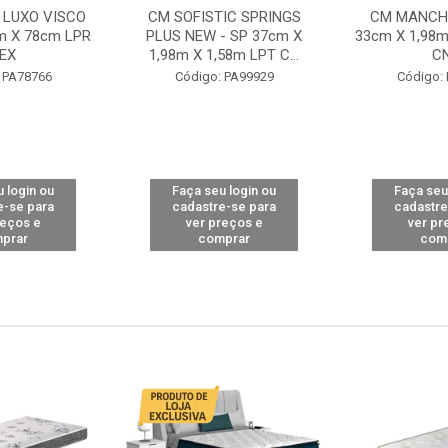
 LUXO VISCO
CM SOFISTIC SPRINGS
CM MANCHE
m X 78cm LPR
PLUS NEW - SP 37cm X
33cm X 1,98m
EX
1,98m X 1,58m LPT C...
C
 PA78766
Código: PA99929
Código:
 login ou
Faça seu login ou
Faça seu
e-se para
cadastre-se para
cadastre
reços e
ver preços e
ver pr
prar
comprar
com