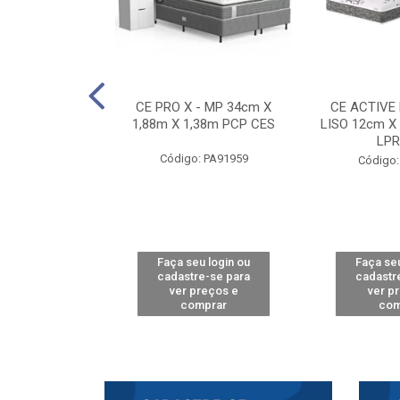
E D33 TOUCH
CE PRO X - MP 34cm X
CE ACTIVE
8m X 78cm LPA
1,88m X 1,38m PCP CES
LISO 12cm X
CAW
LPR
Código: PA91959
: PA61515
Código:
u login ou
Faça seu login ou
Faça seu
e-se para
cadastre-se para
cadastr
reços e
ver preços e
ver p
mprar
comprar
com