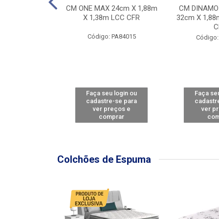
Y FORCE - SP
CM ONE MAX 24cm X 1,88m
CM DINAMO
8m X 78cm LBC
X 1,38m LCC CFR
32cm X 1,88
CBD
C
Código: PA84015
: PA79460
Código:
u login ou
Faça seu login ou
Faça seu
e-se para
cadastre-se para
cadastr
reços e
ver preços e
ver p
mprar
comprar
com
Colchões de Espuma