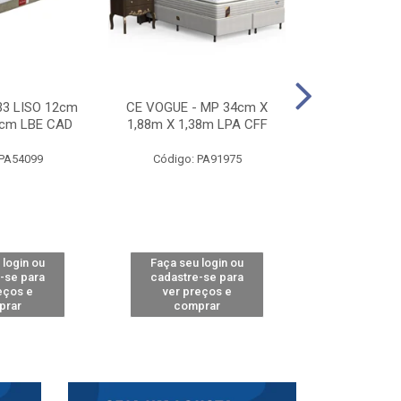
33 LISO 12cm
CE VOGUE - MP 34cm X
CE ACTIVE 
8cm LBE CAD
1,88m X 1,38m LPA CFF
24cm X 1,88m
CA
 PA54099
Código: PA91975
Código: 
 login ou
Faça seu login ou
Faça seu 
-se para
cadastre-se para
cadastre
eços e
ver preços e
ver pr
prar
comprar
comp