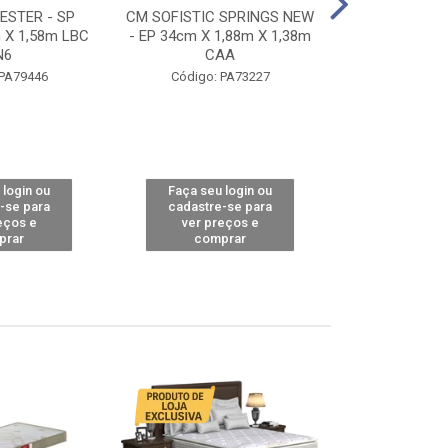
STER - SP
CM SOFISTIC SPRINGS NEW
CM TOP BAMB
 X 1,58m LBC
- EP 34cm X 1,88m X 1,38m
X 1,98m X 1,
N6
CAA
Código: 
 PA79446
Código: PA73227
 login ou
Faça seu login ou
Faça seu 
-se para
cadastre-se para
cadastre
eços e
ver preços e
ver pr
prar
comprar
comp