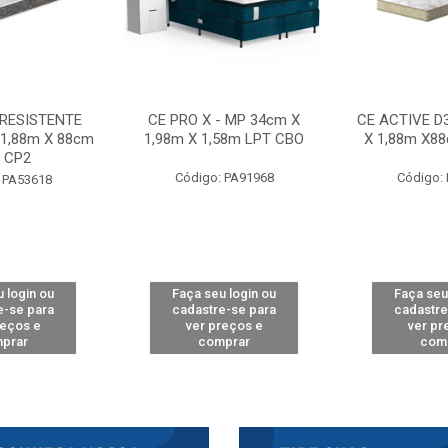
 RESISTENTE
CE PRO X - MP 34cm X
CE ACTIVE D
 1,88m X 88cm
1,98m X 1,58m LPT CBO
X 1,88m X8
 CP2
Código: PA91968
Código:
 PA53618
 login ou
Faça seu login ou
Faça seu
e-se para
cadastre-se para
cadastre
reços e
ver preços e
ver pr
prar
comprar
com