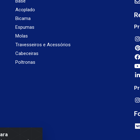
Base
Acoplado
R
Bicama
Pr
Espumas
Molas
Travesseiros e Acessórios
Cabeceiras
Poltronas
Pr
F
para