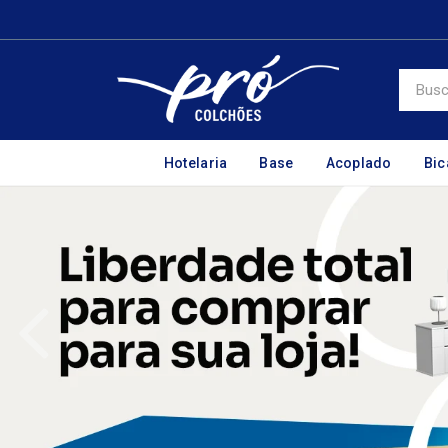
Hotelaria
Base
Acoplado
Bi