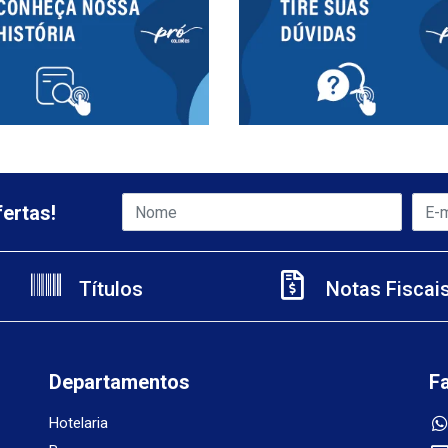
ertas!
Títulos
Notas Fiscai
Departamentos
F
Hotelaria