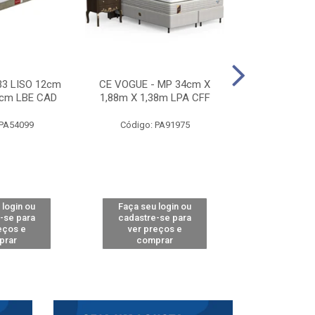
33 LISO 12cm
CE VOGUE - MP 34cm X
CE ACTIVE 
8cm LBE CAD
1,88m X 1,38m LPA CFF
24cm X 1,88m
CA
 PA54099
Código: PA91975
Código: 
 login ou
Faça seu login ou
Faça seu 
-se para
cadastre-se para
cadastre
eços e
ver preços e
ver pr
prar
comprar
comp