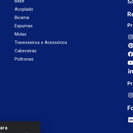
Base
Acoplado
R
Bicama
Pr
Espumas
Molas
Travesseiros e Acessórios
Cabeceiras
Poltronas
Pr
F
para