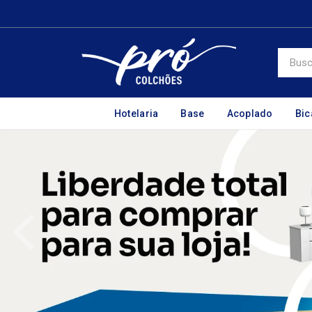
Hotelaria
Base
Acoplado
Bi