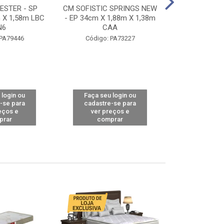
STER - SP
CM SOFISTIC SPRINGS NEW
CM TOP BAMB
 X 1,58m LBC
- EP 34cm X 1,88m X 1,38m
X 1,98m X 1,
N6
CAA
Código: 
 PA79446
Código: PA73227
 login ou
Faça seu login ou
Faça seu 
-se para
cadastre-se para
cadastre
eços e
ver preços e
ver pr
prar
comprar
comp