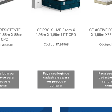
 RESISTENTE
CE PRO X - MP 34cm X
CE ACTIVE D
 1,88m X 88cm
1,98m X 1,58m LPT CBO
X 1,88m X8
 CP2
Código: PA91968
Código:
 PA53618
 login ou
Faça seu login ou
Faça seu
e-se para
cadastre-se para
cadastre
reços e
ver preços e
ver pr
prar
comprar
com