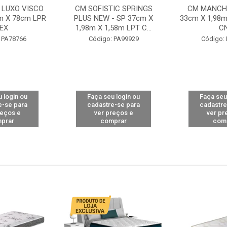
 LUXO VISCO
CM SOFISTIC SPRINGS
CM MANCHE
m X 78cm LPR
PLUS NEW - SP 37cm X
33cm X 1,98m
EX
1,98m X 1,58m LPT C...
C
 PA78766
Código: PA99929
Código:
 login ou
Faça seu login ou
Faça seu
e-se para
cadastre-se para
cadastre
reços e
ver preços e
ver pr
prar
comprar
com