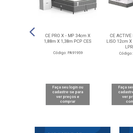
E D33 TOUCH
CE PRO X - MP 34cm X
CE ACTIVE
8m X 78cm LPA
1,88m X 1,38m PCP CES
LISO 12cm X
CAW
LPR
Código: PA91959
: PA61515
Código:
u login ou
Faça seu login ou
Faça seu
e-se para
cadastre-se para
cadastr
reços e
ver preços e
ver p
mprar
comprar
com