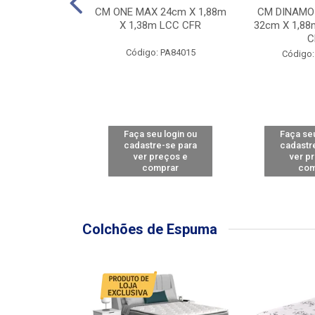
Y FORCE - SP
CM ONE MAX 24cm X 1,88m
CM DINAMO
8m X 78cm LBC
X 1,38m LCC CFR
32cm X 1,88
CBD
C
Código: PA84015
: PA79460
Código:
u login ou
Faça seu login ou
Faça seu
e-se para
cadastre-se para
cadastr
reços e
ver preços e
ver p
mprar
comprar
com
Colchões de Espuma