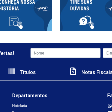
ertas!
Títulos
Notas Fiscai
Departamentos
F
Hotelaria