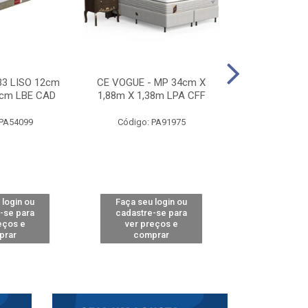
33 LISO 12cm
CE VOGUE - MP 34cm X
CE ACTIVE 
8cm LBE CAD
1,88m X 1,38m LPA CFF
24cm X 1,88m
CA
 PA54099
Código: PA91975
Código: 
 login ou
Faça seu login ou
Faça seu 
-se para
cadastre-se para
cadastre
eços e
ver preços e
ver pr
prar
comprar
comp