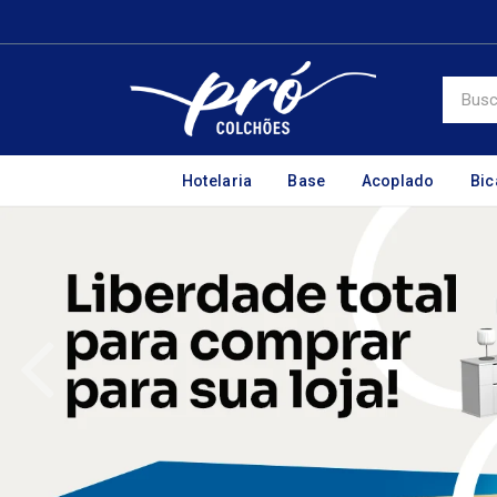
Hotelaria
Base
Acoplado
Bi