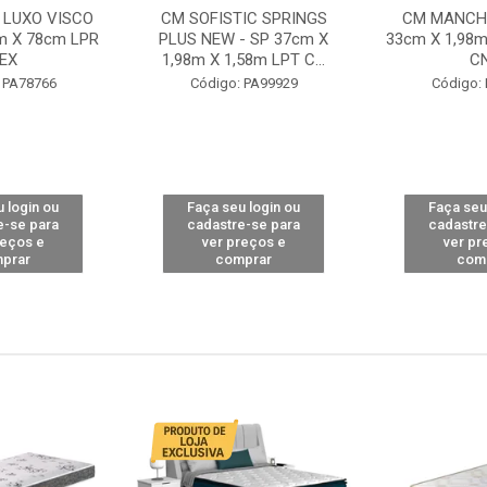
 LUXO VISCO
CM SOFISTIC SPRINGS
CM MANCHE
m X 78cm LPR
PLUS NEW - SP 37cm X
33cm X 1,98m
EX
1,98m X 1,58m LPT C...
C
 PA78766
Código: PA99929
Código:
 login ou
Faça seu login ou
Faça seu
e-se para
cadastre-se para
cadastre
reços e
ver preços e
ver pr
prar
comprar
com