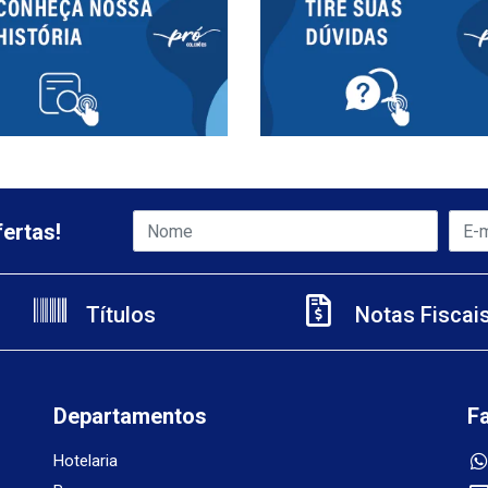
ertas!
Títulos
Notas Fiscai
Departamentos
F
Hotelaria