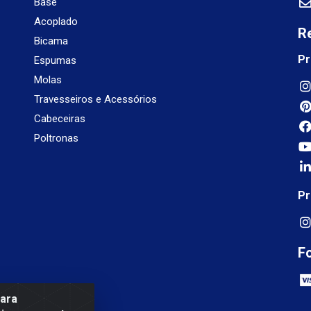
Base
Acoplado
R
Bicama
Pr
Espumas
Molas
Travesseiros e Acessórios
Cabeceiras
Poltronas
Pr
F
para