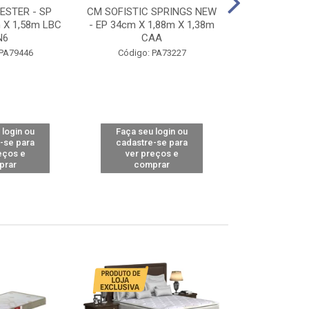
STER - SP
CM SOFISTIC SPRINGS NEW
CM TOP BAMB
 X 1,58m LBC
- EP 34cm X 1,88m X 1,38m
X 1,98m X 1,
N6
CAA
Código: 
 PA79446
Código: PA73227
 login ou
Faça seu login ou
Faça seu 
-se para
cadastre-se para
cadastre
eços e
ver preços e
ver pr
prar
comprar
comp