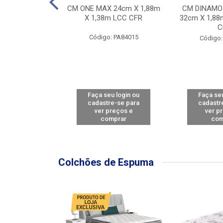
Y FORCE - SP
CM ONE MAX 24cm X 1,88m
CM DINAMO
8m X 78cm LBC
X 1,38m LCC CFR
32cm X 1,88
CBD
C
Código: PA84015
: PA79460
Código:
u login ou
Faça seu login ou
Faça seu
e-se para
cadastre-se para
cadastr
reços e
ver preços e
ver p
mprar
comprar
com
Colchões de Espuma