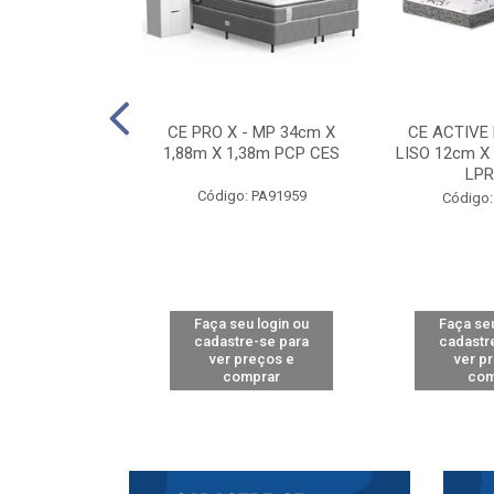
E D33 TOUCH
CE PRO X - MP 34cm X
CE ACTIVE
8m X 78cm LPA
1,88m X 1,38m PCP CES
LISO 12cm X
CAW
LPR
Código: PA91959
: PA61515
Código:
u login ou
Faça seu login ou
Faça seu
e-se para
cadastre-se para
cadastr
reços e
ver preços e
ver p
mprar
comprar
com