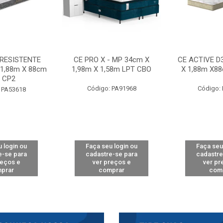
 RESISTENTE
CE PRO X - MP 34cm X
CE ACTIVE D
 1,88m X 88cm
1,98m X 1,58m LPT CBO
X 1,88m X8
 CP2
Código: PA91968
Código:
 PA53618
 login ou
Faça seu login ou
Faça seu
e-se para
cadastre-se para
cadastre
reços e
ver preços e
ver pr
prar
comprar
com