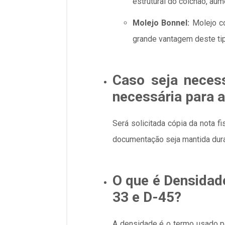
estrutural do colchão, aum
Molejo Bonnel:
Molejo co
grande vantagem deste tip
Caso seja necess
necessária para 
Será solicitada cópia da nota f
documentação seja mantida duran
O que é Densidad
33 e D-45?
A densidade é o termo usado 