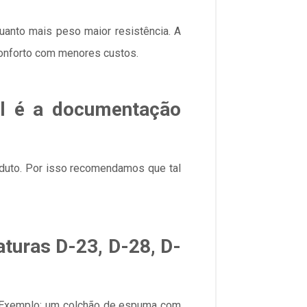
quanto mais peso maior resistência. A
conforto com menores custos.
al é a documentação
roduto. Por isso recomendamos que tal
turas D-23, D-28, D-
 Exemplo: um colchão de espuma com