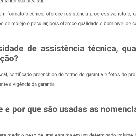
entando sua área útil.
m formato bicônico, oferece resistência progressiva, isto é, 
o de molejo é peculiar, pois oferece qualidade e bom nível de 
idade de assistência técnica, qu
ação?
iscal, certificado preenchido do termo de garantia e fotos do p
te a vigência da garantia.
e e por que são usadas as nomencla
para medir o peso de uma espuma em um determinado volume.