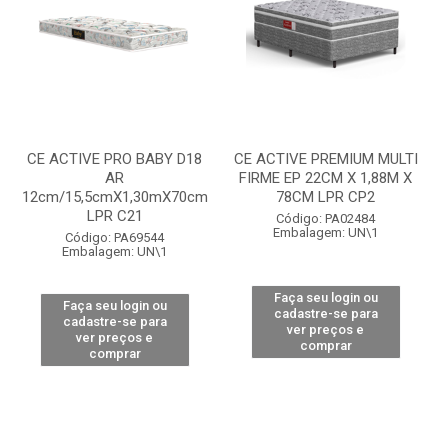
CE ACTIVE PRO BABY D18
CE ACTIVE PREMIUM MULTI
AR
FIRME EP 22CM X 1,88M X
12cm/15,5cmX1,30mX70cm
78CM LPR CP2
LPR C21
Código: PA02484
Embalagem: UN\1
Código: PA69544
Embalagem: UN\1
Faça seu login ou
Faça seu login ou
cadastre-se para
cadastre-se para
ver preços e
ver preços e
comprar
comprar