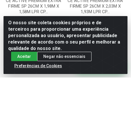
CE ACTIVE PREMIUM EXTRA
CE ACTIVE PREMIUM EXTRA
FIRME SP 26CM X 1,98M X
FIRME SP 26CM X 2,03M X
1,58M LPR CP...
1,93M LPR CP...
Código: PA02539
Código: PA02541
O nosso site coleta cookies próprios e de
Embalagem: UN\1
Embalagem: UN\1
terceiros para proporcionar uma experiência
personalizada ao usuário, apresentar publicidade
Faça seu login ou
Faça seu login ou
relevante de acordo com o seu perfil e melhorar a
cadastre-se para
cadastre-se para
qualidade do nosso site.
ver preços e
ver preços e
comprar
comprar
Aceitar
Negar não essenciais
Fale Conosco
Preferências de Cookies
Cadastre-se para receber nossas ofertas!