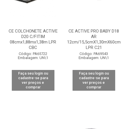
CE COLCHONETE ACTIVE
CE ACTIVE PRO BABY D18
D20 C/FITIM
AR
08cmx1,88mx1,38m LPR
12cm/15,5cmX1,30mX60cm
CBC
LPR C21
Código: PA65722
Código: PA69543
Embalagem: UN\1
Embalagem: UN\1
Faça seu login ou
Faça seu login ou
cadastre-se para
cadastre-se para
ver preços e
ver preços e
comprar
comprar