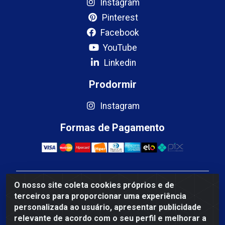
Instagram
Pinterest
Facebook
YouTube
Linkedin
Prodormir
Instagram
Formas de Pagamento
O nosso site coleta cookies próprios e de
Mercosul Espumas Industriais LTDA - Rua 13, SN,
terceiros para proporcionar uma experiência
Quadra009 Lote 0007 - Polo Empresarial Goias - Etapa
personalizada ao usuário, apresentar publicidade
IV - Aparecida de Goiânia/GO - CEP 74.985-113 - CNPJ
relevante de acordo com o seu perfil e melhorar a
10.755.005/0001-88