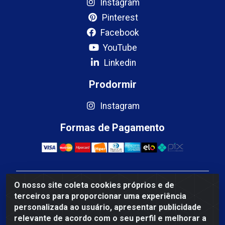
Instagram
Pinterest
Facebook
YouTube
Linkedin
Prodormir
Instagram
Formas de Pagamento
O nosso site coleta cookies próprios e de
Mercosul Espumas Industriais LTDA - Rua 13, SN,
terceiros para proporcionar uma experiência
Quadra009 Lote 0007 - Polo Empresarial Goias - Etapa
personalizada ao usuário, apresentar publicidade
IV - Aparecida de Goiânia/GO - CEP 74.985-113 - CNPJ
relevante de acordo com o seu perfil e melhorar a
10.755.005/0001-88