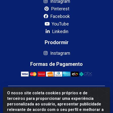
Instagram
Pinterest
Facebook
YouTube
Linkedin
Prodormir
Instagram
Formas de Pagamento
O nosso site coleta cookies próprios e de
Mercosul Espumas Industriais LTDA - Rua 13, SN,
terceiros para proporcionar uma experiência
Quadra009 Lote 0007 - Polo Empresarial Goias - Etapa
personalizada ao usuário, apresentar publicidade
IV - Aparecida de Goiânia/GO - CEP 74.985-113 - CNPJ
relevante de acordo com o seu perfil e melhorar a
10.755.005/0001-88