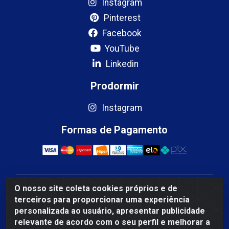
Instagram
Pinterest
Facebook
YouTube
Linkedin
Prodormir
Instagram
Formas de Pagamento
O nosso site coleta cookies próprios e de
Mercosul Espumas Industriais LTDA - Rua 13, SN,
terceiros para proporcionar uma experiência
Quadra009 Lote 0007 - Polo Empresarial Goias - Etapa
personalizada ao usuário, apresentar publicidade
IV - Aparecida de Goiânia/GO - CEP 74.985-113 - CNPJ
relevante de acordo com o seu perfil e melhorar a
10.755.005/0001-88