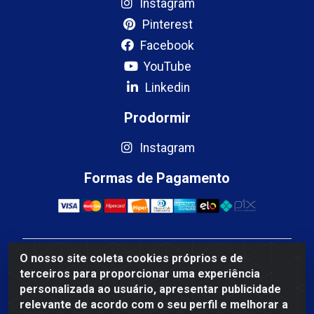
Instagram
Pinterest
Facebook
YouTube
Linkedin
Prodormir
Instagram
Formas de Pagamento
O nosso site coleta cookies próprios e de
Mercosul Espumas Industriais LTDA - Rua 13, SN,
terceiros para proporcionar uma experiência
Quadra009 Lote 0007 - Polo Empresarial Goias - Etapa
personalizada ao usuário, apresentar publicidade
IV - Aparecida de Goiânia/GO - CEP 74.985-113 - CNPJ
relevante de acordo com o seu perfil e melhorar a
10.755.005/0001-88