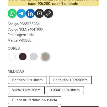
base 90x200: usar 1 unidade.
Código: PA65888CS4
Código NCM: 94041000
Embalagem: UN\1
Marca:
PROBEL
CORES
MEDIDAS
Solteiro: 88x188cm
Solteirão: 100x200cm
Viúva: 128x188cm
Casal: 138x188cm
Queen Bi-Partido: 79x198cm