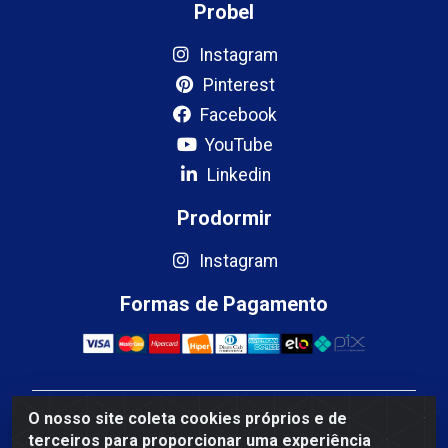
Probel
Instagram
Pinterest
Facebook
YouTube
Linkedin
Prodormir
Instagram
Formas de Pagamento
O nosso site coleta cookies próprios e de
Mercosul Espumas Industriais LTDA - Rua 13, SN,
terceiros para proporcionar uma experiência
Quadra009 Lote 0007 - Polo Empresarial Goias - Etapa