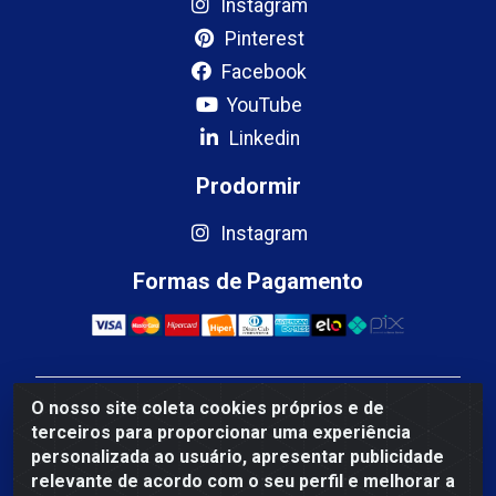
Instagram
Pinterest
Facebook
YouTube
Linkedin
Prodormir
Instagram
Formas de Pagamento
O nosso site coleta cookies próprios e de
Mercosul Espumas Industriais LTDA - Rua 13, SN,
terceiros para proporcionar uma experiência
Quadra009 Lote 0007 - Polo Empresarial Goias - Etapa
personalizada ao usuário, apresentar publicidade
IV - Aparecida de Goiânia/GO - CEP 74.985-113 - CNPJ
relevante de acordo com o seu perfil e melhorar a
10.755.005/0001-88