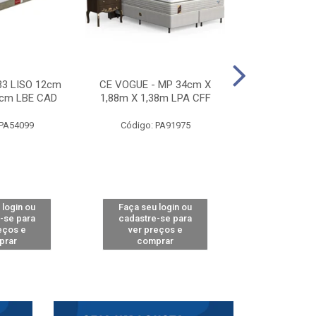
33 LISO 12cm
CE VOGUE - MP 34cm X
CE ACTIVE 
8cm LBE CAD
1,88m X 1,38m LPA CFF
24cm X 1,88m
CA
 PA54099
Código: PA91975
Código: 
 login ou
Faça seu login ou
Faça seu 
-se para
cadastre-se para
cadastre
eços e
ver preços e
ver pr
prar
comprar
comp