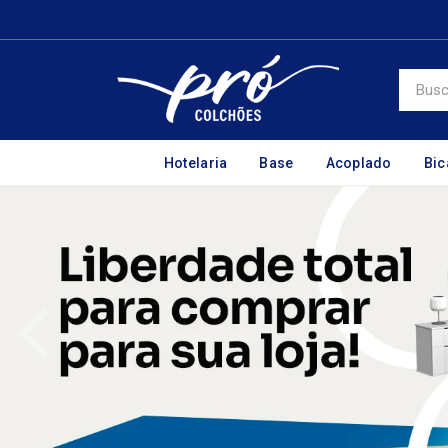
Hotelaria
Base
Acoplado
Bi