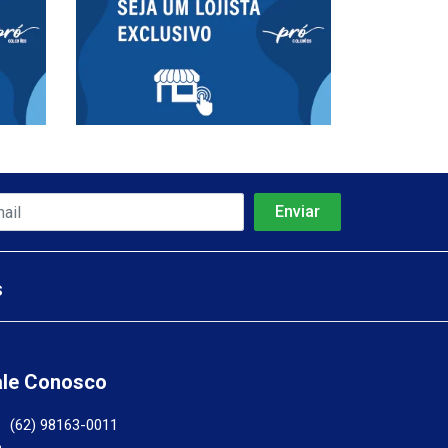
s
ale Conosco
(62) 98163-0011