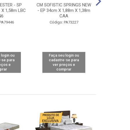
STER - SP
CM SOFISTIC SPRINGS NEW
CM TOP BAMB
 X 1,58m LBC
- EP 34cm X 1,88m X 1,38m
X 1,98m X 1,
N6
CAA
Código: 
 PA79446
Código: PA73227
 login ou
Faça seu login ou
Faça seu 
-se para
cadastre-se para
cadastre
eços e
ver preços e
ver pr
prar
comprar
comp