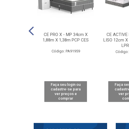
E D33 TOUCH
CE PRO X - MP 34cm X
CE ACTIVE
8m X 78cm LPA
1,88m X 1,38m PCP CES
LISO 12cm X
CAW
LPR
Código: PA91959
: PA61515
Código:
u login ou
Faça seu login ou
Faça seu
e-se para
cadastre-se para
cadastr
reços e
ver preços e
ver p
mprar
comprar
com