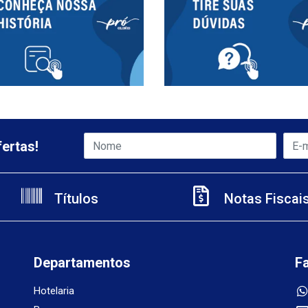
ertas!
Títulos
Notas Fiscai
Departamentos
F
Hotelaria