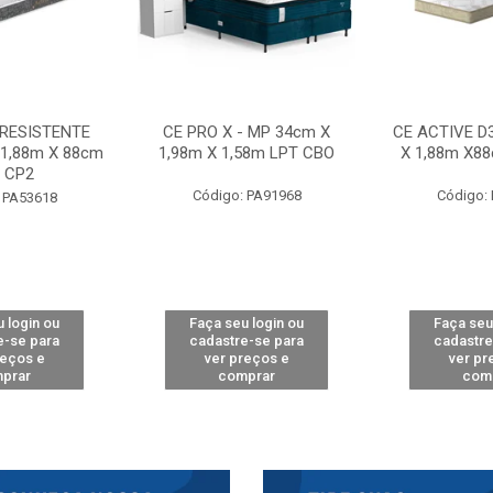
 RESISTENTE
CE PRO X - MP 34cm X
CE ACTIVE D
 1,88m X 88cm
1,98m X 1,58m LPT CBO
X 1,88m X8
 CP2
Código: PA91968
Código:
 PA53618
 login ou
Faça seu login ou
Faça seu
e-se para
cadastre-se para
cadastre
reços e
ver preços e
ver pr
prar
comprar
com