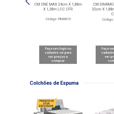
Y FORCE - SP
CM ONE MAX 24cm X 1,88m
CM DINAMO
8m X 78cm LBC
X 1,38m LCC CFR
32cm X 1,88
CBD
C
Código: PA84015
: PA79460
Código:
u login ou
Faça seu login ou
Faça seu
e-se para
cadastre-se para
cadastr
reços e
ver preços e
ver p
mprar
comprar
com
Colchões de Espuma