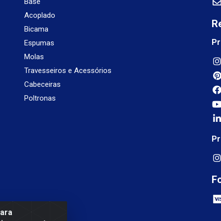
Base
Acoplado
R
Bicama
Pr
Espumas
Molas
Travesseiros e Acessórios
Cabeceiras
Poltronas
Pr
F
para