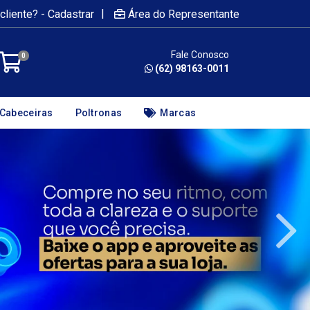
|
cliente? - Cadastrar
Área do Representante
Fale Conosco
0
(62) 98163-0011
Cabeceiras
Poltronas
Marcas