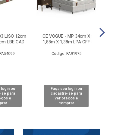
33 LISO 12cm
CE VOGUE - MP 34cm X
CE ACTIVE 
8cm LBE CAD
1,88m X 1,38m LPA CFF
24cm X 1,88m
CA
 PA54099
Código: PA91975
Código: 
 login ou
Faça seu login ou
Faça seu 
-se para
cadastre-se para
cadastre
eços e
ver preços e
ver pr
prar
comprar
comp