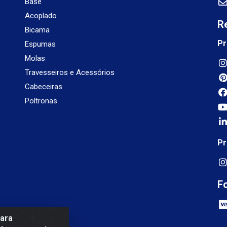
Base
Acoplado
R
Bicama
Pr
Espumas
Molas
Travesseiros e Acessórios
Cabeceiras
Poltronas
Pr
F
para