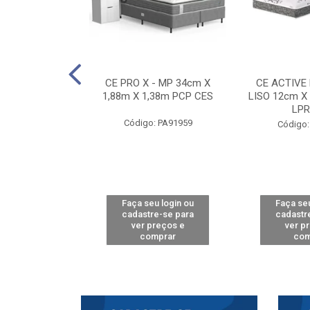
E D33 TOUCH
CE PRO X - MP 34cm X
CE ACTIVE
8m X 78cm LPA
1,88m X 1,38m PCP CES
LISO 12cm X
CAW
LPR
Código: PA91959
: PA61515
Código:
u login ou
Faça seu login ou
Faça seu
e-se para
cadastre-se para
cadastr
reços e
ver preços e
ver p
mprar
comprar
com