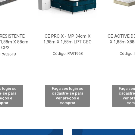
 RESISTENTE
CE PRO X - MP 34cm X
CE ACTIVE D
 1,88m X 88cm
1,98m X 1,58m LPT CBO
X 1,88m X8
 CP2
Código: PA91968
Código:
 PA53618
 login ou
Faça seu login ou
Faça seu
e-se para
cadastre-se para
cadastre
reços e
ver preços e
ver pr
prar
comprar
com