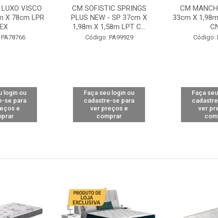
 LUXO VISCO
CM SOFISTIC SPRINGS
CM MANCHE
m X 78cm LPR
PLUS NEW - SP 37cm X
33cm X 1,98m
EX
1,98m X 1,58m LPT C...
C
 PA78766
Código: PA99929
Código:
 login ou
Faça seu login ou
Faça seu
e-se para
cadastre-se para
cadastre
reços e
ver preços e
ver pr
prar
comprar
com