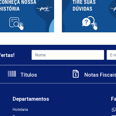
ertas!
Títulos
Notas Fiscai
Departamentos
F
Hotelaria