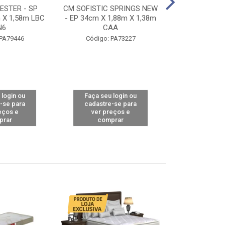
STER - SP
CM SOFISTIC SPRINGS NEW
CM TOP BAMB
 X 1,58m LBC
- EP 34cm X 1,88m X 1,38m
X 1,98m X 1,
N6
CAA
Código: 
 PA79446
Código: PA73227
 login ou
Faça seu login ou
Faça seu 
-se para
cadastre-se para
cadastre
eços e
ver preços e
ver pr
prar
comprar
comp