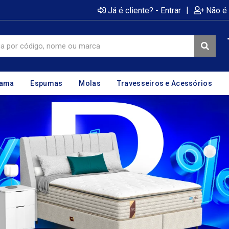
|
Já é cliente? - Entrar
Não é 
cama
Espumas
Molas
Travesseiros e Acessórios