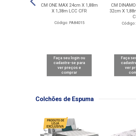
Y FORCE - SP
CM ONE MAX 24cm X 1,88m
CM DINAMO
8m X 78cm LBC
X 1,38m LCC CFR
32cm X 1,88
CBD
C
Código: PA84015
: PA79460
Código:
u login ou
Faça seu login ou
Faça seu
e-se para
cadastre-se para
cadastr
reços e
ver preços e
ver p
mprar
comprar
com
Colchões de Espuma