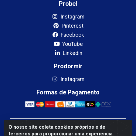
Probel
Instagram
Pinterest
Facebook
YouTube
Linkedin
Prodormir
Instagram
Formas de Pagamento
O nosso site coleta cookies próprios e de
Mercosul Espumas Industriais LTDA - Rua 13, SN,
terceiros para proporcionar uma experiência
Quadra009 Lote 0007 - Polo Empresarial Goias - Etapa