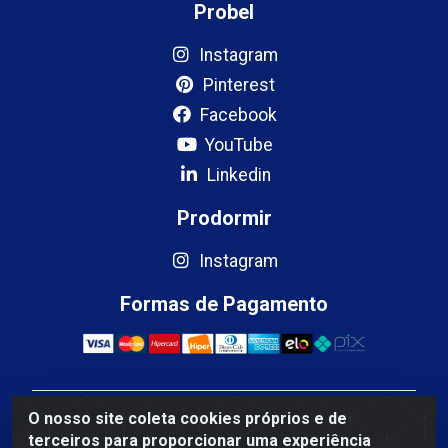
Probel
Instagram
Pinterest
Facebook
YouTube
Linkedin
Prodormir
Instagram
Formas de Pagamento
O nosso site coleta cookies próprios e de
Mercosul Espumas Industriais LTDA - Rua 13, SN,
terceiros para proporcionar uma experiência
Quadra009 Lote 0007 - Polo Empresarial Goias - Etapa