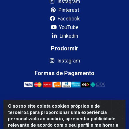
Instagram
Pinterest
Facebook
YouTube
Linkedin
Prodormir
Instagram
Formas de Pagamento
O nosso site coleta cookies próprios e de
Mercosul Espumas Industriais LTDA - Rua 13, SN,
terceiros para proporcionar uma experiência
Quadra009 Lote 0007 - Polo Empresarial Goias - Etapa
personalizada ao usuário, apresentar publicidade
IV - Aparecida de Goiânia/GO - CEP 74.985-113 - CNPJ
relevante de acordo com o seu perfil e melhorar a
10.755.005/0001-88