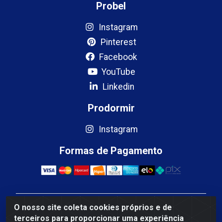
Probel
Instagram
Pinterest
Facebook
YouTube
Linkedin
Prodormir
Instagram
Formas de Pagamento
O nosso site coleta cookies próprios e de
Mercosul Espumas Industriais LTDA - Rua 13, SN,
terceiros para proporcionar uma experiência
Quadra009 Lote 0007 - Polo Empresarial Goias - Etapa