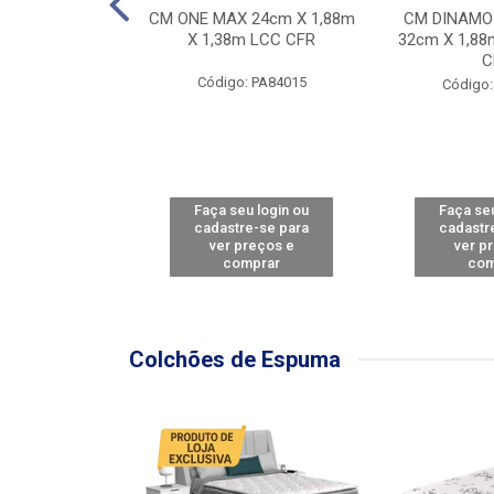
Y FORCE - SP
CM ONE MAX 24cm X 1,88m
CM DINAMO
8m X 78cm LBC
X 1,38m LCC CFR
32cm X 1,88
CBD
C
Código: PA84015
: PA79460
Código:
u login ou
Faça seu login ou
Faça seu
e-se para
cadastre-se para
cadastr
reços e
ver preços e
ver p
mprar
comprar
com
Colchões de Espuma