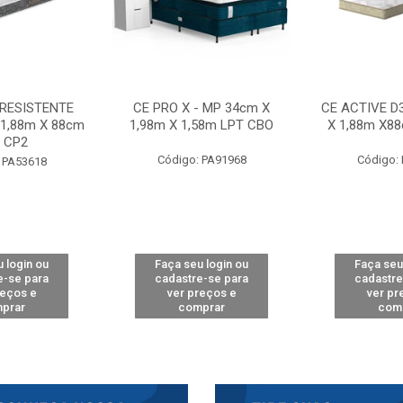
 RESISTENTE
CE PRO X - MP 34cm X
CE ACTIVE D
 1,88m X 88cm
1,98m X 1,58m LPT CBO
X 1,88m X8
 CP2
Código: PA91968
Código:
 PA53618
 login ou
Faça seu login ou
Faça seu
e-se para
cadastre-se para
cadastre
reços e
ver preços e
ver pr
prar
comprar
com