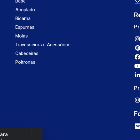
Base
Acoplado
R
Bicama
Pr
Espumas
Molas
Travesseiros e Acessórios
Cabeceiras
Poltronas
Pr
F
para