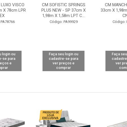
 LUXO VISCO
CM SOFISTIC SPRINGS
CM MANCHE
m X 78cm LPR
PLUS NEW - SP 37cm X
33cm X 1,98m
EX
1,98m X 1,58m LPT C...
C
 PA78766
Código: PA99929
Código:
 login ou
Faça seu login ou
Faça seu
e-se para
cadastre-se para
cadastre
reços e
ver preços e
ver pr
prar
comprar
com