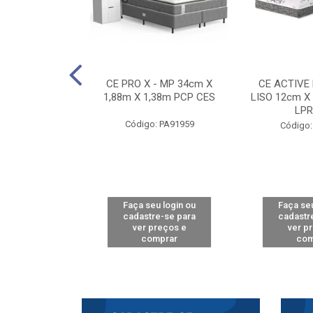
E D33 TOUCH
CE PRO X - MP 34cm X
CE ACTIVE
8m X 78cm LPA
1,88m X 1,38m PCP CES
LISO 12cm X
CAW
LPR
Código: PA91959
: PA61515
Código:
u login ou
Faça seu login ou
Faça seu
e-se para
cadastre-se para
cadastr
reços e
ver preços e
ver p
mprar
comprar
com