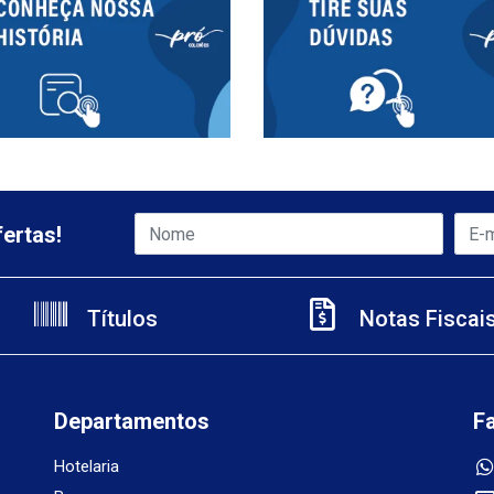
ertas!
Títulos
Notas Fiscai
Departamentos
F
Hotelaria