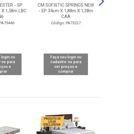
STER - SP
CM SOFISTIC SPRINGS NEW
CM TOP BAMB
 X 1,58m LBC
- EP 34cm X 1,88m X 1,38m
X 1,98m X 1,
N6
CAA
Código: 
 PA79446
Código: PA73227
 login ou
Faça seu login ou
Faça seu 
-se para
cadastre-se para
cadastre
eços e
ver preços e
ver pr
prar
comprar
comp