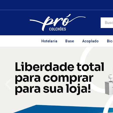
Hotelaria
Base
Acoplado
Bi