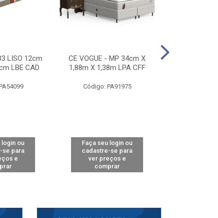
33 LISO 12cm
CE VOGUE - MP 34cm X
CE ACTIVE 
8cm LBE CAD
1,88m X 1,38m LPA CFF
24cm X 1,88m
CA
 PA54099
Código: PA91975
Código: 
 login ou
Faça seu login ou
Faça seu 
-se para
cadastre-se para
cadastre
eços e
ver preços e
ver pr
prar
comprar
comp