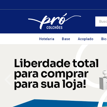
Hotelaria
Base
Acoplado
Bi