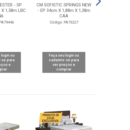
STER - SP
CM SOFISTIC SPRINGS NEW
CM TOP BAMB
 X 1,58m LBC
- EP 34cm X 1,88m X 1,38m
X 1,98m X 1,
N6
CAA
Código: 
 PA79446
Código: PA73227
 login ou
Faça seu login ou
Faça seu 
-se para
cadastre-se para
cadastre
eços e
ver preços e
ver pr
prar
comprar
comp