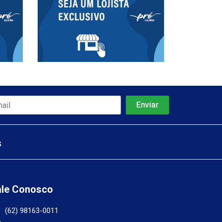
s
ale Conosco
(62) 98163-0011