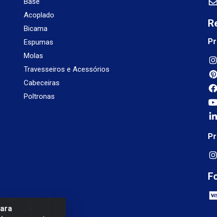
Base
Acoplado
R
Bicama
Pr
Espumas
Molas
Travesseiros e Acessórios
Cabeceiras
Poltronas
Pr
F
para