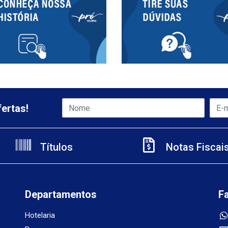
ertas!
Títulos
Notas Fiscai
Departamentos
F
Hotelaria