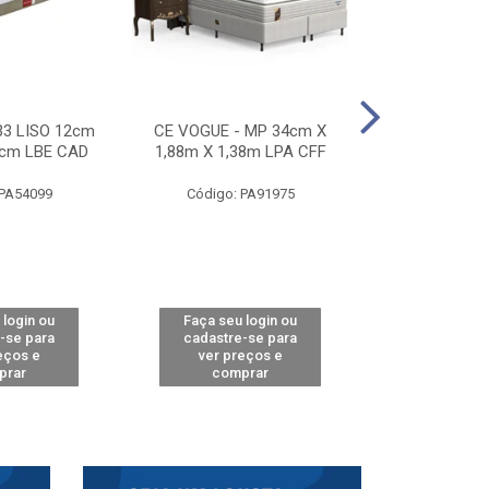
33 LISO 12cm
CE VOGUE - MP 34cm X
CE ACTIVE 
8cm LBE CAD
1,88m X 1,38m LPA CFF
24cm X 1,88m
CA
 PA54099
Código: PA91975
Código: 
 login ou
Faça seu login ou
Faça seu 
-se para
cadastre-se para
cadastre
eços e
ver preços e
ver pr
prar
comprar
comp