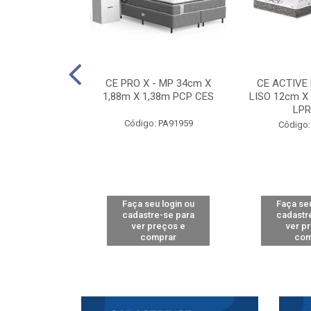
E D33 TOUCH
CE PRO X - MP 34cm X
CE ACTIVE
8m X 78cm LPA
1,88m X 1,38m PCP CES
LISO 12cm X
CAW
LPR
Código: PA91959
: PA61515
Código:
u login ou
Faça seu login ou
Faça seu
e-se para
cadastre-se para
cadastr
reços e
ver preços e
ver p
mprar
comprar
com