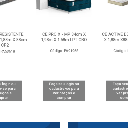
 RESISTENTE
CE PRO X - MP 34cm X
CE ACTIVE D
 1,88m X 88cm
1,98m X 1,58m LPT CBO
X 1,88m X8
 CP2
Código: PA91968
Código:
 PA53618
 login ou
Faça seu login ou
Faça seu
e-se para
cadastre-se para
cadastre
reços e
ver preços e
ver pr
prar
comprar
com