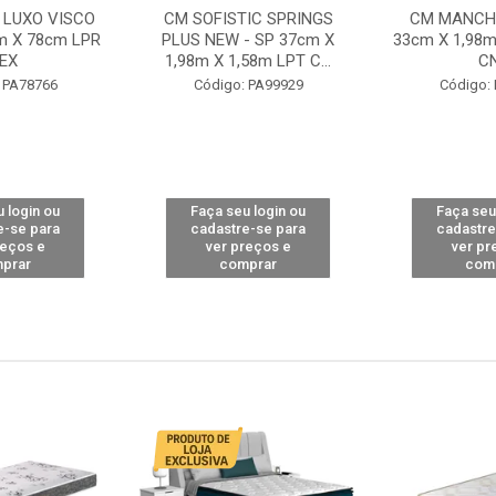
 LUXO VISCO
CM SOFISTIC SPRINGS
CM MANCHE
m X 78cm LPR
PLUS NEW - SP 37cm X
33cm X 1,98m
EX
1,98m X 1,58m LPT C...
C
 PA78766
Código: PA99929
Código:
 login ou
Faça seu login ou
Faça seu
e-se para
cadastre-se para
cadastre
reços e
ver preços e
ver pr
prar
comprar
com