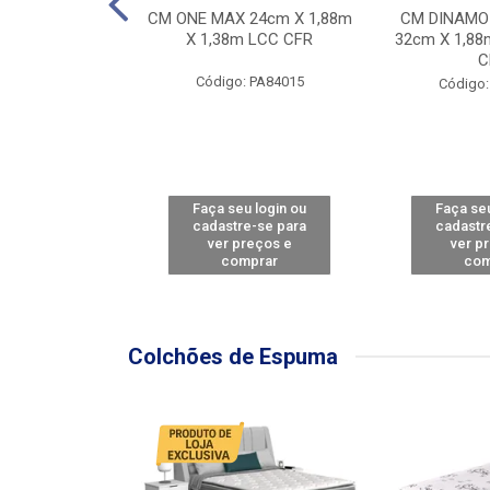
Y FORCE - SP
CM ONE MAX 24cm X 1,88m
CM DINAMO
8m X 78cm LBC
X 1,38m LCC CFR
32cm X 1,88
CBD
C
Código: PA84015
: PA79460
Código:
u login ou
Faça seu login ou
Faça seu
e-se para
cadastre-se para
cadastr
reços e
ver preços e
ver p
mprar
comprar
com
Colchões de Espuma