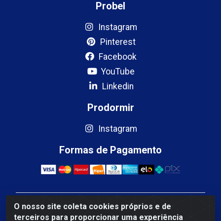
Probel
Instagram
Pinterest
Facebook
YouTube
Linkedin
Prodormir
Instagram
Formas de Pagamento
O nosso site coleta cookies próprios e de
Mercosul Espumas Industriais LTDA - Rua 13, SN,
terceiros para proporcionar uma experiência
Quadra009 Lote 0007 - Polo Empresarial Goias - Etapa