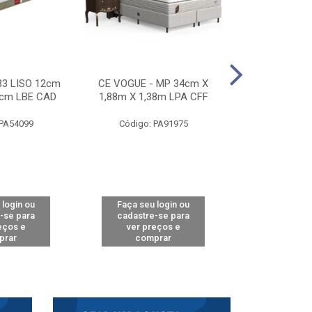
33 LISO 12cm
CE VOGUE - MP 34cm X
CE ACTIVE 
8cm LBE CAD
1,88m X 1,38m LPA CFF
24cm X 1,88m
CA
 PA54099
Código: PA91975
Código: 
 login ou
Faça seu login ou
Faça seu 
-se para
cadastre-se para
cadastre
eços e
ver preços e
ver pr
prar
comprar
comp