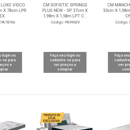
 LUXO VISCO
CM SOFISTIC SPRINGS
CM MANCHE
m X 78cm LPR
PLUS NEW - SP 37cm X
33cm X 1,98m
EX
1,98m X 1,58m LPT C...
C
 PA78766
Código: PA99929
Código:
 login ou
Faça seu login ou
Faça seu
e-se para
cadastre-se para
cadastre
reços e
ver preços e
ver pr
prar
comprar
com