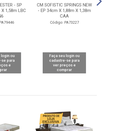
STER - SP
CM SOFISTIC SPRINGS NEW
CM TOP BAMB
 X 1,58m LBC
- EP 34cm X 1,88m X 1,38m
X 1,98m X 1,
N6
CAA
Código: 
 PA79446
Código: PA73227
 login ou
Faça seu login ou
Faça seu 
-se para
cadastre-se para
cadastre
eços e
ver preços e
ver pr
prar
comprar
comp