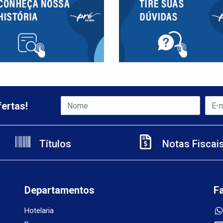
ertas!
Títulos
Notas Fiscai
Departamentos
F
Hotelaria