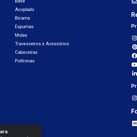
Base
Acoplado
R
Bicama
Pr
Espumas
Molas
Travesseiros e Acessórios
Cabeceiras
Poltronas
Pr
F
para