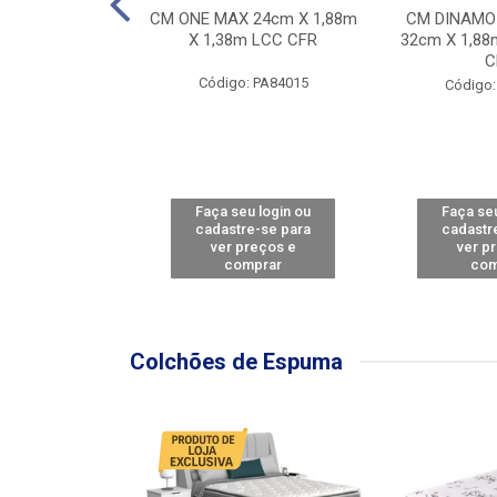
Y FORCE - SP
CM ONE MAX 24cm X 1,88m
CM DINAMO
8m X 78cm LBC
X 1,38m LCC CFR
32cm X 1,88
CBD
C
Código: PA84015
: PA79460
Código:
u login ou
Faça seu login ou
Faça seu
e-se para
cadastre-se para
cadastr
reços e
ver preços e
ver p
mprar
comprar
com
Colchões de Espuma