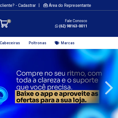
|
cliente? - Cadastrar
Área do Representante
Fale Conosco
0
(62) 98163-0011
Cabeceiras
Poltronas
Marcas