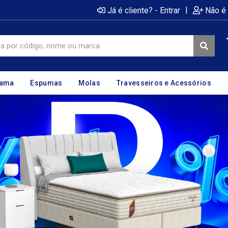
|
Já é cliente? - Entrar
Não é 
cama
Espumas
Molas
Travesseiros e Acessórios