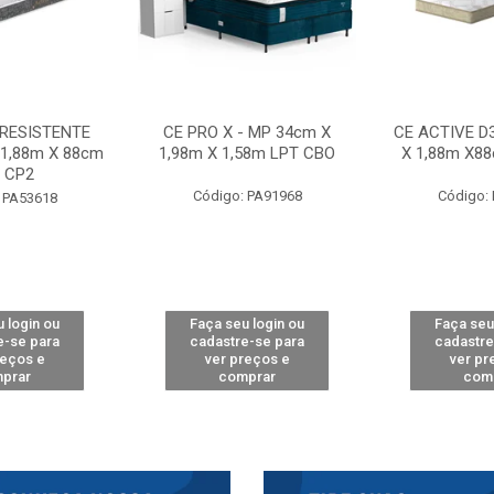
 RESISTENTE
CE PRO X - MP 34cm X
CE ACTIVE D
 1,88m X 88cm
1,98m X 1,58m LPT CBO
X 1,88m X8
 CP2
Código: PA91968
Código:
 PA53618
 login ou
Faça seu login ou
Faça seu
e-se para
cadastre-se para
cadastre
reços e
ver preços e
ver pr
prar
comprar
com