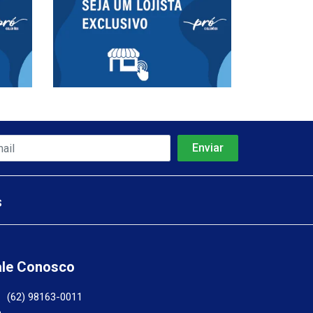
s
ale Conosco
(62) 98163-0011