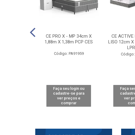
E D33 TOUCH
CE PRO X - MP 34cm X
CE ACTIVE
8m X 78cm LPA
1,88m X 1,38m PCP CES
LISO 12cm X
CAW
LPR
Código: PA91959
: PA61515
Código:
u login ou
Faça seu login ou
Faça seu
e-se para
cadastre-se para
cadastr
reços e
ver preços e
ver p
mprar
comprar
com