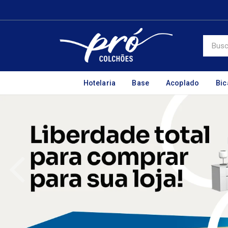
Hotelaria
Base
Acoplado
Bi