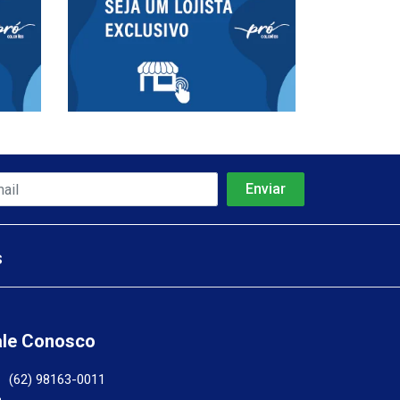
s
ale Conosco
(62) 98163-0011