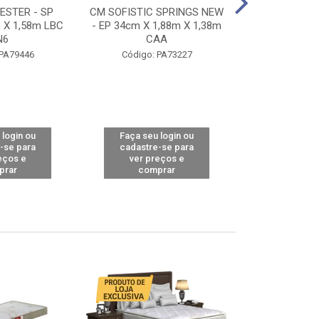
STER - SP
CM SOFISTIC SPRINGS NEW
CM TOP BAMB
 X 1,58m LBC
- EP 34cm X 1,88m X 1,38m
X 1,98m X 1,
N6
CAA
Código: 
 PA79446
Código: PA73227
 login ou
Faça seu login ou
Faça seu 
-se para
cadastre-se para
cadastre
eços e
ver preços e
ver pr
prar
comprar
comp