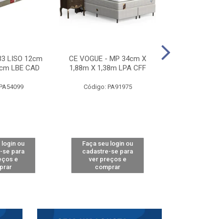
33 LISO 12cm
CE VOGUE - MP 34cm X
CE ACTIVE 
8cm LBE CAD
1,88m X 1,38m LPA CFF
24cm X 1,88m
CA
 PA54099
Código: PA91975
Código: 
 login ou
Faça seu login ou
Faça seu 
-se para
cadastre-se para
cadastre
eços e
ver preços e
ver pr
prar
comprar
comp