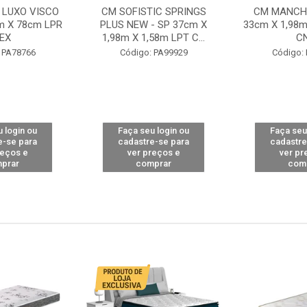
 LUXO VISCO
CM SOFISTIC SPRINGS
CM MANCHE
m X 78cm LPR
PLUS NEW - SP 37cm X
33cm X 1,98m
EX
1,98m X 1,58m LPT C...
C
 PA78766
Código: PA99929
Código:
 login ou
Faça seu login ou
Faça seu
e-se para
cadastre-se para
cadastre
reços e
ver preços e
ver pr
prar
comprar
com