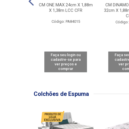
Y FORCE - SP
CM ONE MAX 24cm X 1,88m
CM DINAMO
8m X 78cm LBC
X 1,38m LCC CFR
32cm X 1,88
CBD
C
Código: PA84015
: PA79460
Código:
u login ou
Faça seu login ou
Faça seu
e-se para
cadastre-se para
cadastr
reços e
ver preços e
ver p
mprar
comprar
com
Colchões de Espuma