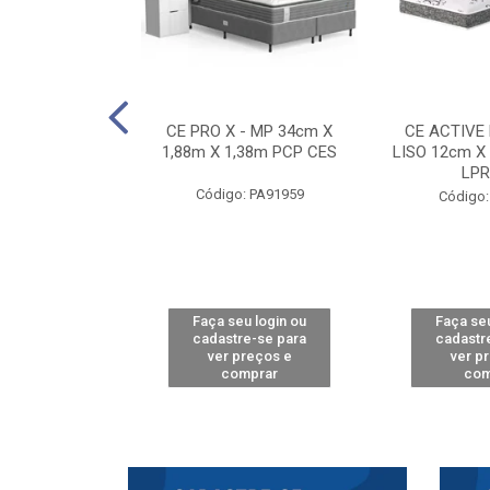
E D33 TOUCH
CE PRO X - MP 34cm X
CE ACTIVE
8m X 78cm LPA
1,88m X 1,38m PCP CES
LISO 12cm X
CAW
LPR
Código: PA91959
: PA61515
Código:
u login ou
Faça seu login ou
Faça seu
e-se para
cadastre-se para
cadastr
reços e
ver preços e
ver p
mprar
comprar
com