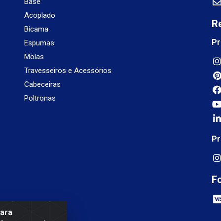
Base
Acoplado
R
Bicama
Pr
Espumas
Molas
Travesseiros e Acessórios
Cabeceiras
Poltronas
Pr
F
para