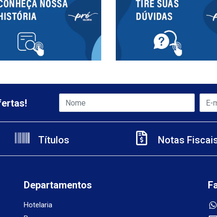
ertas!
Títulos
Notas Fiscai
Departamentos
F
Hotelaria