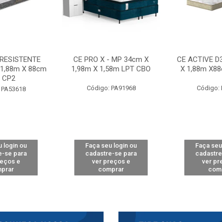
 RESISTENTE
CE PRO X - MP 34cm X
CE ACTIVE D
 1,88m X 88cm
1,98m X 1,58m LPT CBO
X 1,88m X8
 CP2
Código: PA91968
Código:
 PA53618
 login ou
Faça seu login ou
Faça seu
e-se para
cadastre-se para
cadastre
reços e
ver preços e
ver pr
prar
comprar
com