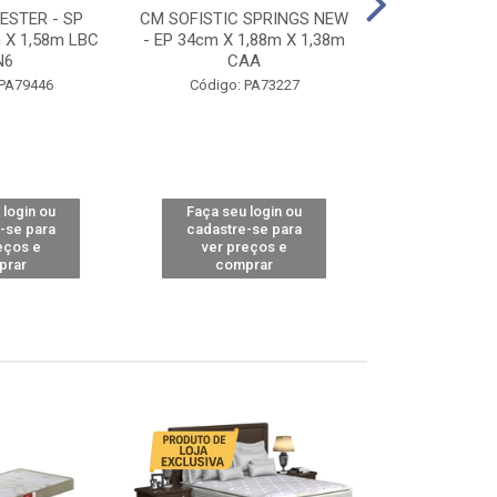
STER - SP
CM SOFISTIC SPRINGS NEW
CM TOP BAMB
 X 1,58m LBC
- EP 34cm X 1,88m X 1,38m
X 1,98m X 1,
N6
CAA
Código: 
 PA79446
Código: PA73227
 login ou
Faça seu login ou
Faça seu 
-se para
cadastre-se para
cadastre
eços e
ver preços e
ver pr
prar
comprar
comp