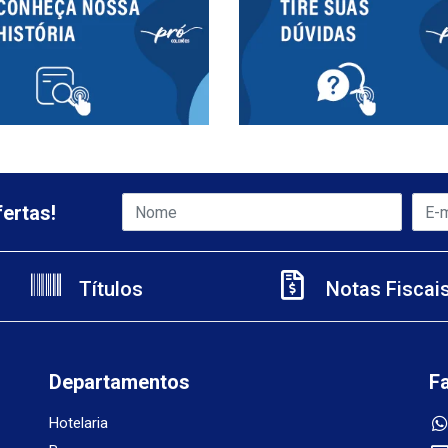
ertas!
Títulos
Notas Fiscai
Departamentos
F
Hotelaria