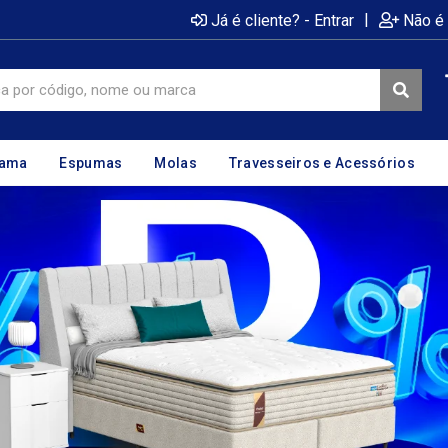
|
Já é cliente? - Entrar
Não é 
cama
Espumas
Molas
Travesseiros e Acessórios