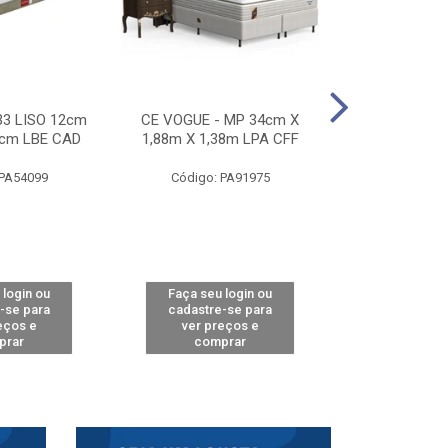
33 LISO 12cm
CE VOGUE - MP 34cm X
CE ACTIVE 
8cm LBE CAD
1,88m X 1,38m LPA CFF
24cm X 1,88m
CA
 PA54099
Código: PA91975
Código: 
 login ou
Faça seu login ou
Faça seu 
-se para
cadastre-se para
cadastre
eços e
ver preços e
ver pr
prar
comprar
comp