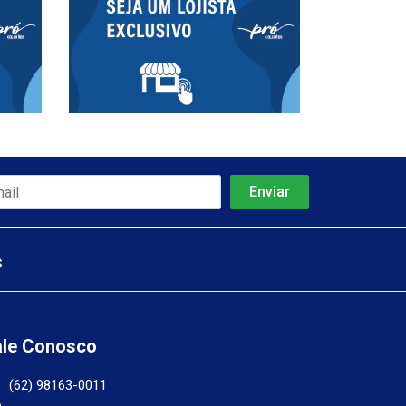
s
ale Conosco
(62) 98163-0011