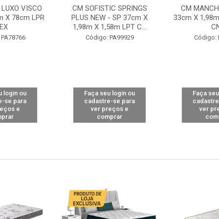
 LUXO VISCO
CM SOFISTIC SPRINGS
CM MANCHE
m X 78cm LPR
PLUS NEW - SP 37cm X
33cm X 1,98m
EX
1,98m X 1,58m LPT C...
C
 PA78766
Código: PA99929
Código:
 login ou
Faça seu login ou
Faça seu
e-se para
cadastre-se para
cadastre
reços e
ver preços e
ver pr
prar
comprar
com