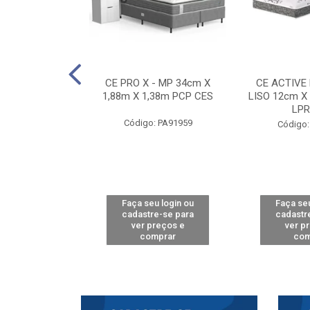
E D33 TOUCH
CE PRO X - MP 34cm X
CE ACTIVE
8m X 78cm LPA
1,88m X 1,38m PCP CES
LISO 12cm X
CAW
LPR
Código: PA91959
: PA61515
Código:
u login ou
Faça seu login ou
Faça seu
e-se para
cadastre-se para
cadastr
reços e
ver preços e
ver p
mprar
comprar
com