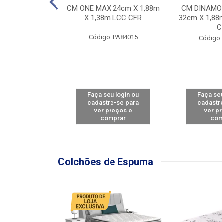
Y FORCE - SP
CM ONE MAX 24cm X 1,88m
CM DINAMO
8m X 78cm LBC
X 1,38m LCC CFR
32cm X 1,88
CBD
C
Código: PA84015
: PA79460
Código:
u login ou
Faça seu login ou
Faça seu
e-se para
cadastre-se para
cadastr
reços e
ver preços e
ver p
mprar
comprar
com
Colchões de Espuma