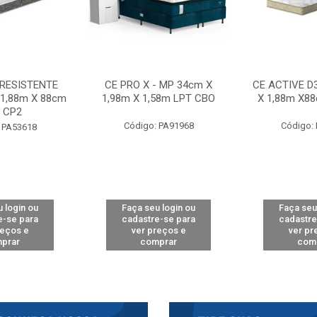
 RESISTENTE
CE PRO X - MP 34cm X
CE ACTIVE D
 1,88m X 88cm
1,98m X 1,58m LPT CBO
X 1,88m X8
 CP2
Código: PA91968
Código:
 PA53618
 login ou
Faça seu login ou
Faça seu
e-se para
cadastre-se para
cadastre
reços e
ver preços e
ver pr
prar
comprar
com