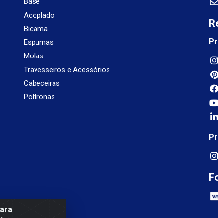
Base
Acoplado
R
Bicama
Pr
Espumas
Molas
Travesseiros e Acessórios
Cabeceiras
Poltronas
Pr
F
para