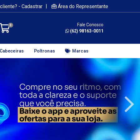
|
cliente? - Cadastrar
Área do Representante
Fale Conosco
0
(62) 98163-0011
Cabeceiras
Poltronas
Marcas