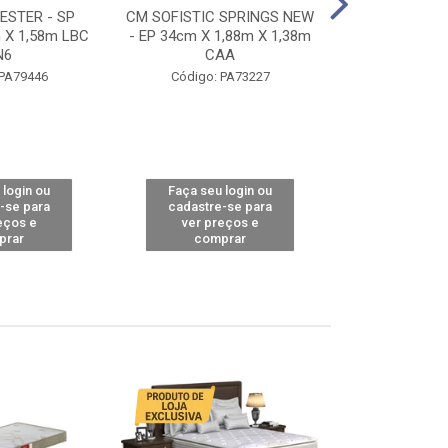
STER - SP
CM SOFISTIC SPRINGS NEW
CM TOP BAMB
 X 1,58m LBC
- EP 34cm X 1,88m X 1,38m
X 1,98m X 1,
N6
CAA
Código: 
 PA79446
Código: PA73227
 login ou
Faça seu login ou
Faça seu 
-se para
cadastre-se para
cadastre
eços e
ver preços e
ver pr
prar
comprar
comp