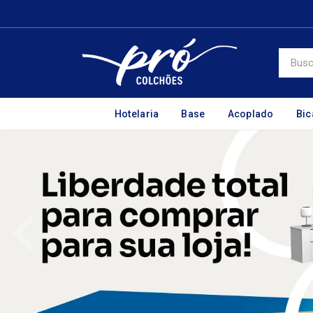
Hotelaria
Base
Acoplado
Bi