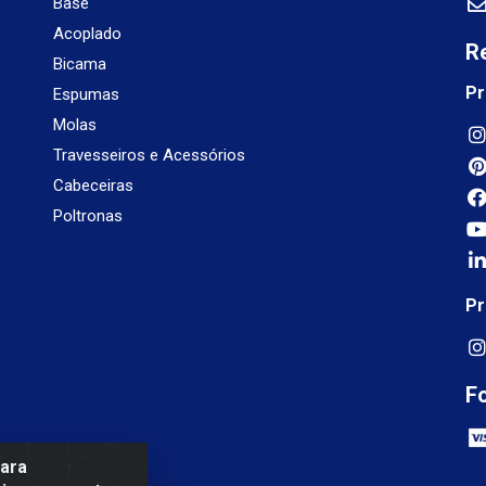
Base
Acoplado
R
Bicama
Pr
Espumas
Molas
Travesseiros e Acessórios
Cabeceiras
Poltronas
Pr
F
para