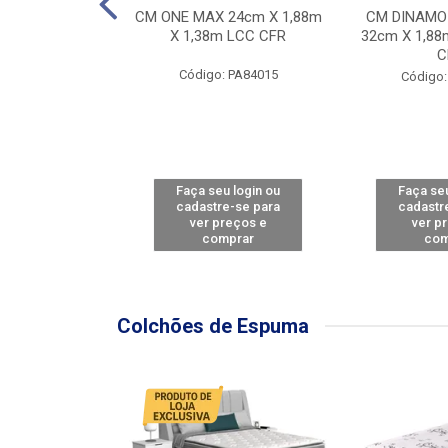
Y FORCE - SP
CM ONE MAX 24cm X 1,88m
CM DINAMO
8m X 78cm LBC
X 1,38m LCC CFR
32cm X 1,88
CBD
C
Código: PA84015
: PA79460
Código:
u login ou
Faça seu login ou
Faça seu
e-se para
cadastre-se para
cadastr
reços e
ver preços e
ver p
mprar
comprar
com
Colchões de Espuma