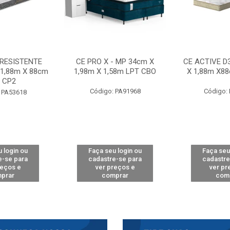
 RESISTENTE
CE PRO X - MP 34cm X
CE ACTIVE D
 1,88m X 88cm
1,98m X 1,58m LPT CBO
X 1,88m X8
 CP2
Código: PA91968
Código:
 PA53618
 login ou
Faça seu login ou
Faça seu
e-se para
cadastre-se para
cadastre
reços e
ver preços e
ver pr
prar
comprar
com