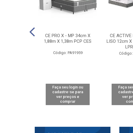
E D33 TOUCH
CE PRO X - MP 34cm X
CE ACTIVE
8m X 78cm LPA
1,88m X 1,38m PCP CES
LISO 12cm X
CAW
LPR
Código: PA91959
: PA61515
Código:
u login ou
Faça seu login ou
Faça seu
e-se para
cadastre-se para
cadastr
reços e
ver preços e
ver p
mprar
comprar
com