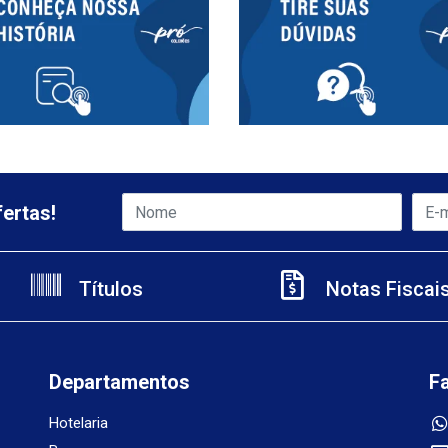
ertas!
Títulos
Notas Fiscai
Departamentos
F
Hotelaria