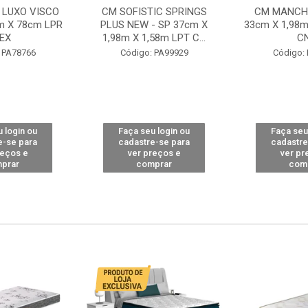
 LUXO VISCO
CM SOFISTIC SPRINGS
CM MANCHE
m X 78cm LPR
PLUS NEW - SP 37cm X
33cm X 1,98m
EX
1,98m X 1,58m LPT C...
C
 PA78766
Código: PA99929
Código:
 login ou
Faça seu login ou
Faça seu
e-se para
cadastre-se para
cadastre
reços e
ver preços e
ver pr
prar
comprar
com