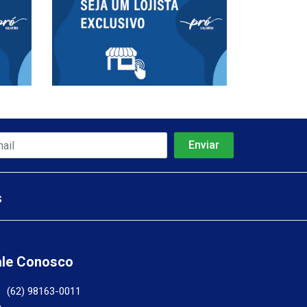
s
ale Conosco
(62) 98163-0011