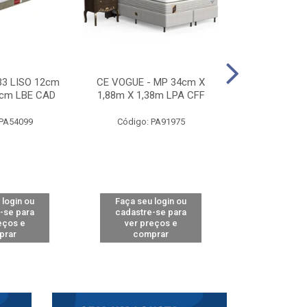
33 LISO 12cm
CE VOGUE - MP 34cm X
CE ACTIVE 
8cm LBE CAD
1,88m X 1,38m LPA CFF
24cm X 1,88m
CA
 PA54099
Código: PA91975
Código: 
 login ou
Faça seu login ou
Faça seu 
-se para
cadastre-se para
cadastre
eços e
ver preços e
ver pr
prar
comprar
comp