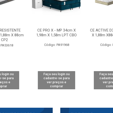
 RESISTENTE
CE PRO X - MP 34cm X
CE ACTIVE D
 1,88m X 88cm
1,98m X 1,58m LPT CBO
X 1,88m X8
 CP2
Código: PA91968
Código:
 PA53618
 login ou
Faça seu login ou
Faça seu
e-se para
cadastre-se para
cadastre
reços e
ver preços e
ver pr
prar
comprar
com