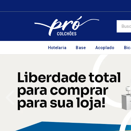
Hotelaria
Base
Acoplado
Bi