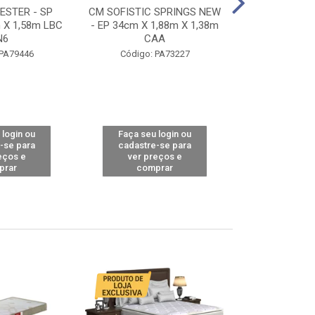
STER - SP
CM SOFISTIC SPRINGS NEW
CM TOP BAMB
 X 1,58m LBC
- EP 34cm X 1,88m X 1,38m
X 1,98m X 1,
N6
CAA
Código: 
 PA79446
Código: PA73227
 login ou
Faça seu login ou
Faça seu 
-se para
cadastre-se para
cadastre
eços e
ver preços e
ver pr
prar
comprar
comp