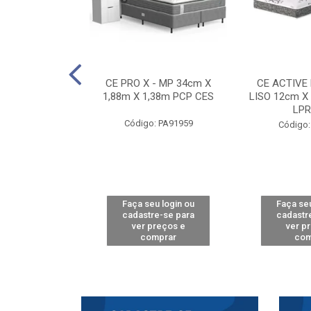
E D33 TOUCH
CE PRO X - MP 34cm X
CE ACTIVE
8m X 78cm LPA
1,88m X 1,38m PCP CES
LISO 12cm X
CAW
LPR
Código: PA91959
: PA61515
Código:
u login ou
Faça seu login ou
Faça seu
e-se para
cadastre-se para
cadastr
reços e
ver preços e
ver p
mprar
comprar
com