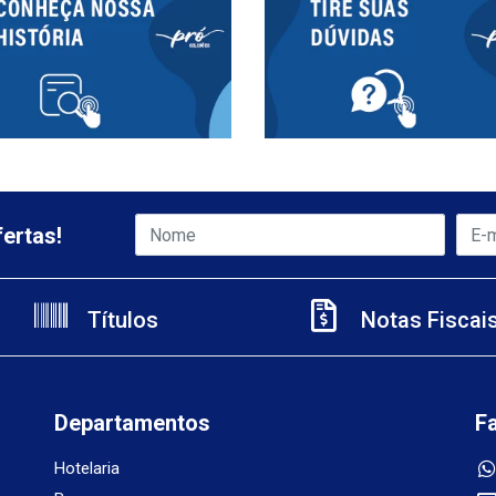
ertas!
Títulos
Notas Fiscai
Departamentos
F
Hotelaria