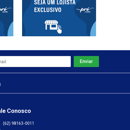
s
ale Conosco
(62) 98163-0011