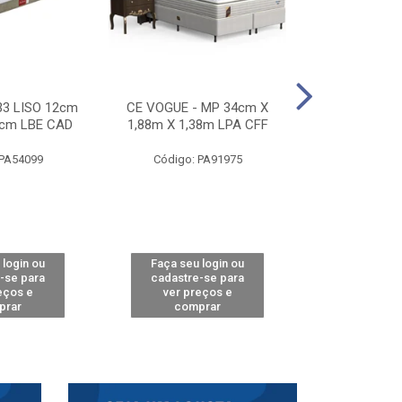
33 LISO 12cm
CE VOGUE - MP 34cm X
CE ACTIVE 
8cm LBE CAD
1,88m X 1,38m LPA CFF
24cm X 1,88m
CA
 PA54099
Código: PA91975
Código: 
 login ou
Faça seu login ou
Faça seu 
-se para
cadastre-se para
cadastre
eços e
ver preços e
ver pr
prar
comprar
comp