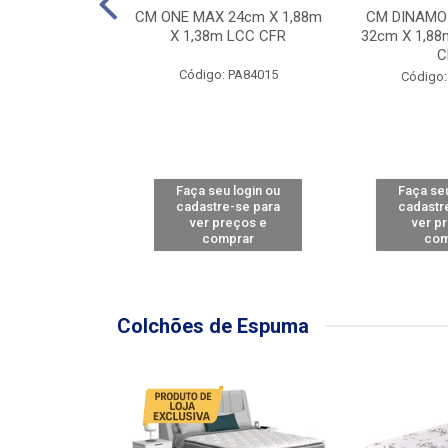
Y FORCE - SP
CM ONE MAX 24cm X 1,88m
CM DINAMO
8m X 78cm LBC
X 1,38m LCC CFR
32cm X 1,88
CBD
C
Código: PA84015
: PA79460
Código:
u login ou
Faça seu login ou
Faça seu
e-se para
cadastre-se para
cadastr
reços e
ver preços e
ver p
mprar
comprar
com
Colchões de Espuma