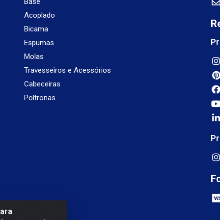
Base
Acoplado
R
Bicama
Pr
Espumas
Molas
Travesseiros e Acessórios
Cabeceiras
Poltronas
Pr
F
para