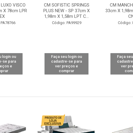
 LUXO VISCO
CM SOFISTIC SPRINGS
CM MANCHE
m X 78cm LPR
PLUS NEW - SP 37cm X
33cm X 1,98m
EX
1,98m X 1,58m LPT C...
C
 PA78766
Código: PA99929
Código:
 login ou
Faça seu login ou
Faça seu
e-se para
cadastre-se para
cadastre
reços e
ver preços e
ver pr
prar
comprar
com