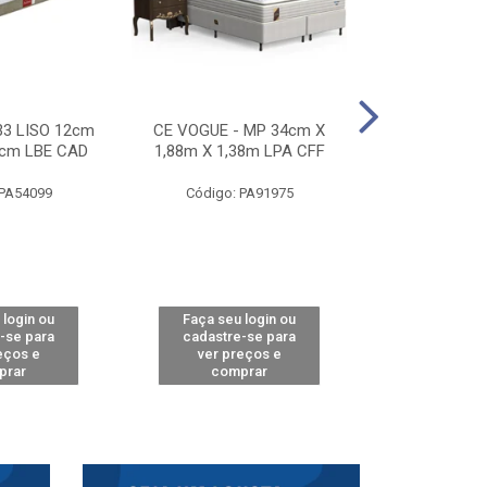
33 LISO 12cm
CE VOGUE - MP 34cm X
CE ACTIVE 
8cm LBE CAD
1,88m X 1,38m LPA CFF
24cm X 1,88m
CA
 PA54099
Código: PA91975
Código: 
 login ou
Faça seu login ou
Faça seu 
-se para
cadastre-se para
cadastre
eços e
ver preços e
ver pr
prar
comprar
comp