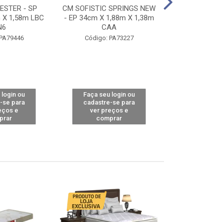
STER - SP
CM SOFISTIC SPRINGS NEW
CM TOP BAMB
 X 1,58m LBC
- EP 34cm X 1,88m X 1,38m
X 1,98m X 1,
N6
CAA
Código: 
 PA79446
Código: PA73227
 login ou
Faça seu login ou
Faça seu 
-se para
cadastre-se para
cadastre
eços e
ver preços e
ver pr
prar
comprar
comp