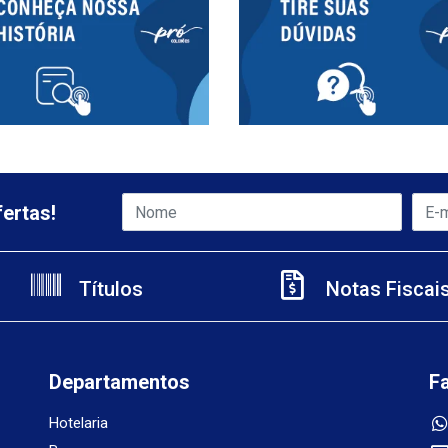
ertas!
Títulos
Notas Fiscai
Departamentos
F
Hotelaria