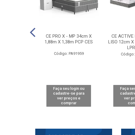
E D33 TOUCH
CE PRO X - MP 34cm X
CE ACTIVE
8m X 78cm LPA
1,88m X 1,38m PCP CES
LISO 12cm X
CAW
LPR
Código: PA91959
: PA61515
Código:
u login ou
Faça seu login ou
Faça seu
e-se para
cadastre-se para
cadastr
reços e
ver preços e
ver p
mprar
comprar
com