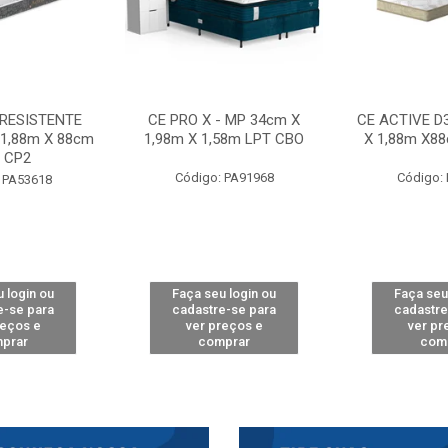
 RESISTENTE
CE PRO X - MP 34cm X
CE ACTIVE D
 1,88m X 88cm
1,98m X 1,58m LPT CBO
X 1,88m X8
 CP2
Código: PA91968
Código:
 PA53618
 login ou
Faça seu login ou
Faça seu
e-se para
cadastre-se para
cadastre
reços e
ver preços e
ver pr
prar
comprar
com