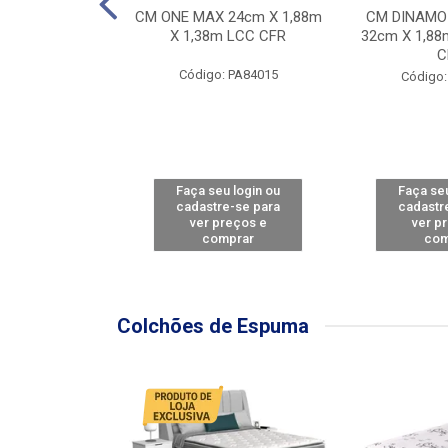
Y FORCE - SP
CM ONE MAX 24cm X 1,88m
CM DINAMO
8m X 78cm LBC
X 1,38m LCC CFR
32cm X 1,88
CBD
C
Código: PA84015
: PA79460
Código:
u login ou
Faça seu login ou
Faça seu
e-se para
cadastre-se para
cadastr
reços e
ver preços e
ver p
mprar
comprar
com
Colchões de Espuma