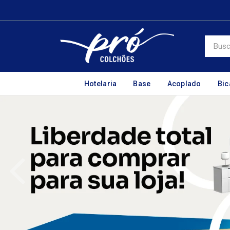
Hotelaria
Base
Acoplado
Bi