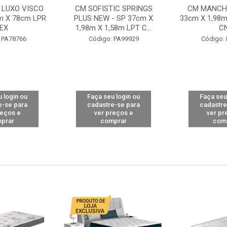
 LUXO VISCO
CM SOFISTIC SPRINGS
CM MANCHE
m X 78cm LPR
PLUS NEW - SP 37cm X
33cm X 1,98m
EX
1,98m X 1,58m LPT C...
C
 PA78766
Código: PA99929
Código:
 login ou
Faça seu login ou
Faça seu
e-se para
cadastre-se para
cadastre
reços e
ver preços e
ver pr
prar
comprar
com