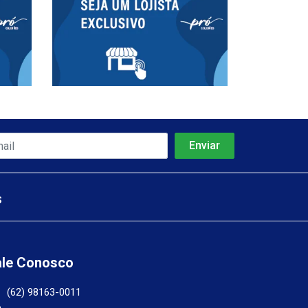
s
ale Conosco
(62) 98163-0011