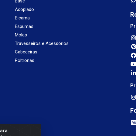
Base
Acoplado
R
Bicama
Pr
Espumas
Molas
Travesseiros e Acessórios
Cabeceiras
Poltronas
Pr
F
para