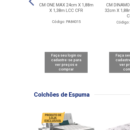
Y FORCE - SP
CM ONE MAX 24cm X 1,88m
CM DINAMO
8m X 78cm LBC
X 1,38m LCC CFR
32cm X 1,88
CBD
C
Código: PA84015
: PA79460
Código:
u login ou
Faça seu login ou
Faça seu
e-se para
cadastre-se para
cadastr
reços e
ver preços e
ver p
mprar
comprar
com
Colchões de Espuma