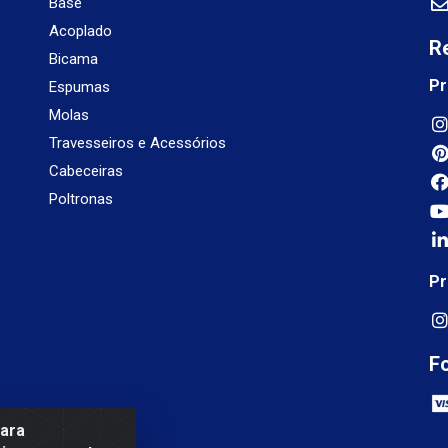
Base
Acoplado
R
Bicama
Pr
Espumas
Molas
Travesseiros e Acessórios
Cabeceiras
Poltronas
Pr
F
para