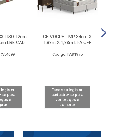
33 LISO 12cm
CE VOGUE - MP 34cm X
CE ACTIVE 
8cm LBE CAD
1,88m X 1,38m LPA CFF
24cm X 1,88m
CA
 PA54099
Código: PA91975
Código: 
 login ou
Faça seu login ou
Faça seu 
-se para
cadastre-se para
cadastre
eços e
ver preços e
ver pr
prar
comprar
comp