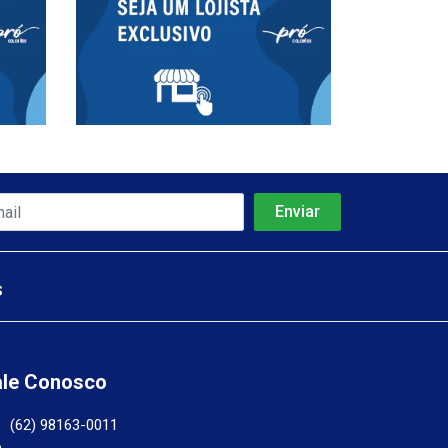
s
ale Conosco
(62) 98163-0011