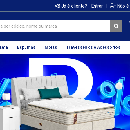
|
Já é cliente? - Entrar
Não é 
cama
Espumas
Molas
Travesseiros e Acessórios