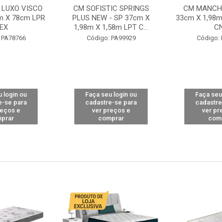
 LUXO VISCO
CM SOFISTIC SPRINGS
CM MANCHE
m X 78cm LPR
PLUS NEW - SP 37cm X
33cm X 1,98m
EX
1,98m X 1,58m LPT C...
C
 PA78766
Código: PA99929
Código:
 login ou
Faça seu login ou
Faça seu
e-se para
cadastre-se para
cadastre
reços e
ver preços e
ver pr
prar
comprar
com