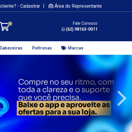
|
cliente? - Cadastrar
Área do Representante
Fale Conosco
0
(62) 98163-0011
Cabeceiras
Poltronas
Marcas