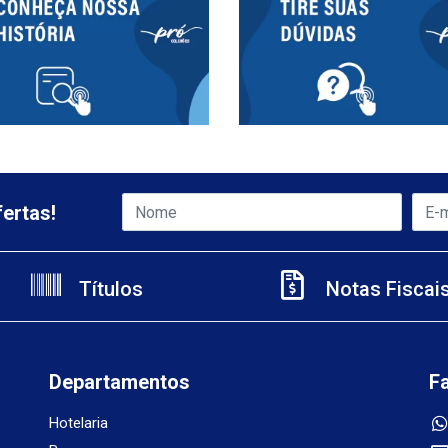
ertas!
Títulos
Notas Fiscai
Departamentos
F
Hotelaria