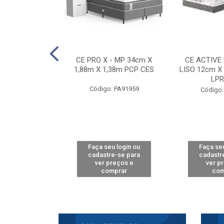
E D33 TOUCH
CE PRO X - MP 34cm X
CE ACTIVE
8m X 78cm LPA
1,88m X 1,38m PCP CES
LISO 12cm X
CAW
LPR
Código: PA91959
: PA61515
Código:
u login ou
Faça seu login ou
Faça seu
e-se para
cadastre-se para
cadastr
reços e
ver preços e
ver p
mprar
comprar
com