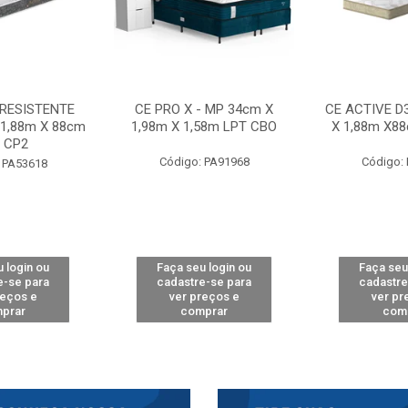
 RESISTENTE
CE PRO X - MP 34cm X
CE ACTIVE D
 1,88m X 88cm
1,98m X 1,58m LPT CBO
X 1,88m X8
 CP2
Código: PA91968
Código:
 PA53618
 login ou
Faça seu login ou
Faça seu
e-se para
cadastre-se para
cadastre
reços e
ver preços e
ver pr
prar
comprar
com