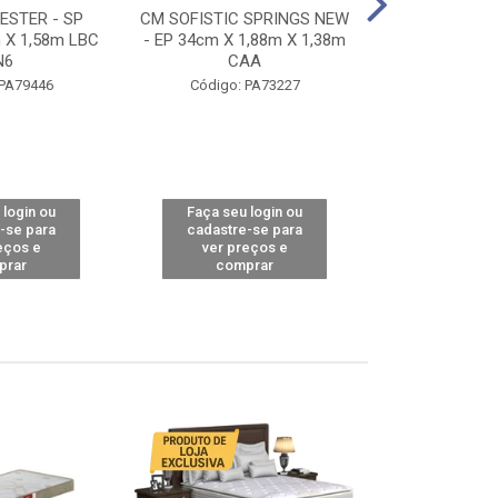
STER - SP
CM SOFISTIC SPRINGS NEW
CM TOP BAMB
 X 1,58m LBC
- EP 34cm X 1,88m X 1,38m
X 1,98m X 1,
N6
CAA
Código: 
 PA79446
Código: PA73227
 login ou
Faça seu login ou
Faça seu 
-se para
cadastre-se para
cadastre
eços e
ver preços e
ver pr
prar
comprar
comp