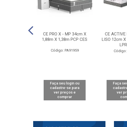
E D33 TOUCH
CE PRO X - MP 34cm X
CE ACTIVE
8m X 78cm LPA
1,88m X 1,38m PCP CES
LISO 12cm X
CAW
LPR
Código: PA91959
: PA61515
Código:
u login ou
Faça seu login ou
Faça seu
e-se para
cadastre-se para
cadastr
reços e
ver preços e
ver p
mprar
comprar
com