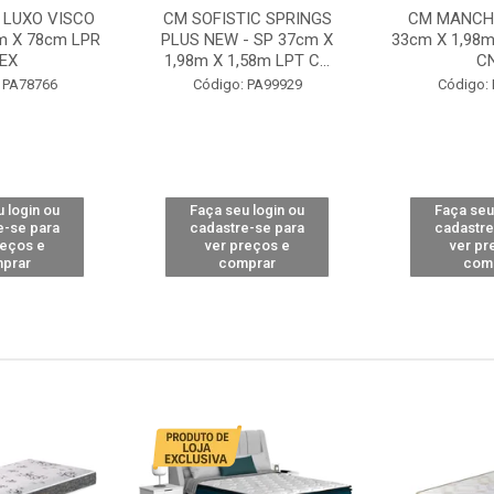
 LUXO VISCO
CM SOFISTIC SPRINGS
CM MANCHE
m X 78cm LPR
PLUS NEW - SP 37cm X
33cm X 1,98m
EX
1,98m X 1,58m LPT C...
C
 PA78766
Código: PA99929
Código:
 login ou
Faça seu login ou
Faça seu
e-se para
cadastre-se para
cadastre
reços e
ver preços e
ver pr
prar
comprar
com