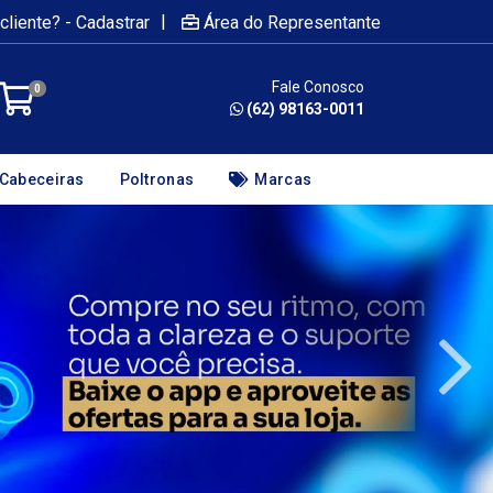
|
cliente? - Cadastrar
Área do Representante
Fale Conosco
0
(62) 98163-0011
Cabeceiras
Poltronas
Marcas