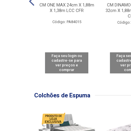
Y FORCE - SP
CM ONE MAX 24cm X 1,88m
CM DINAMO
8m X 78cm LBC
X 1,38m LCC CFR
32cm X 1,88
CBD
C
Código: PA84015
: PA79460
Código:
u login ou
Faça seu login ou
Faça seu
e-se para
cadastre-se para
cadastr
reços e
ver preços e
ver p
mprar
comprar
com
Colchões de Espuma