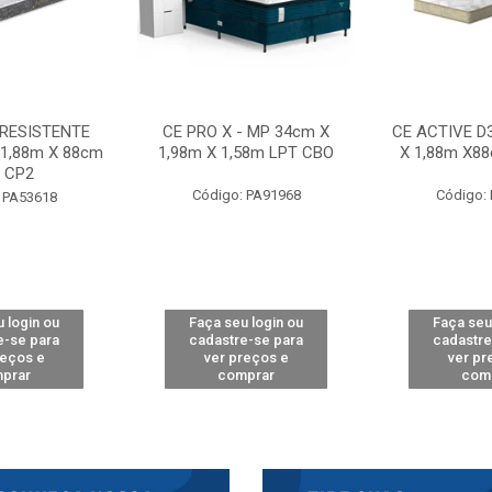
 RESISTENTE
CE PRO X - MP 34cm X
CE ACTIVE D
 1,88m X 88cm
1,98m X 1,58m LPT CBO
X 1,88m X8
 CP2
Código: PA91968
Código:
 PA53618
 login ou
Faça seu login ou
Faça seu
e-se para
cadastre-se para
cadastre
reços e
ver preços e
ver pr
prar
comprar
com