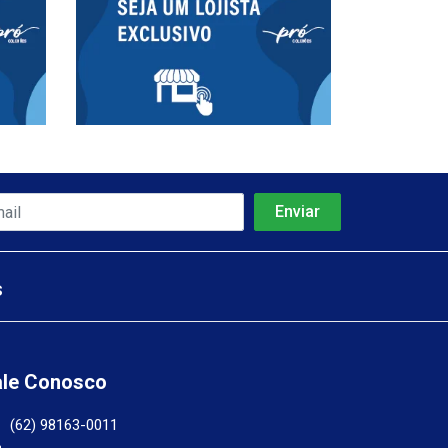
s
ale Conosco
(62) 98163-0011