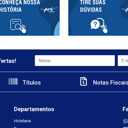
ertas!
Títulos
Notas Fiscai
Departamentos
F
Hotelaria