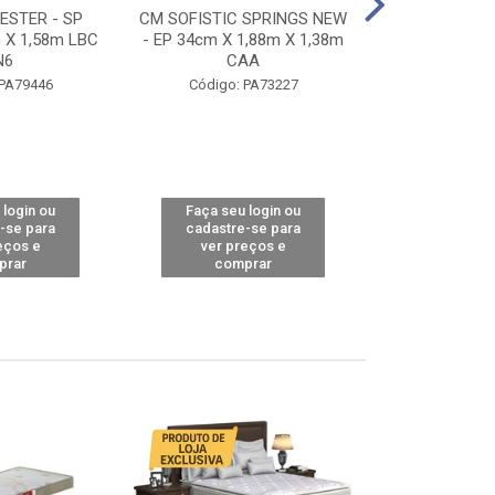
STER - SP
CM SOFISTIC SPRINGS NEW
CM TOP BAMB
 X 1,58m LBC
- EP 34cm X 1,88m X 1,38m
X 1,98m X 1,
N6
CAA
Código: 
 PA79446
Código: PA73227
 login ou
Faça seu login ou
Faça seu 
-se para
cadastre-se para
cadastre
eços e
ver preços e
ver pr
prar
comprar
comp