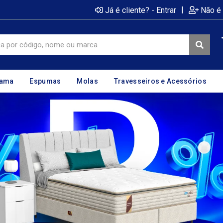
|
Já é cliente? - Entrar
Não é 
cama
Espumas
Molas
Travesseiros e Acessórios