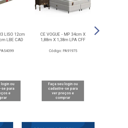
33 LISO 12cm
CE VOGUE - MP 34cm X
CE ACTIVE 
8cm LBE CAD
1,88m X 1,38m LPA CFF
24cm X 1,88m
CA
 PA54099
Código: PA91975
Código: 
 login ou
Faça seu login ou
Faça seu 
-se para
cadastre-se para
cadastre
eços e
ver preços e
ver pr
prar
comprar
comp