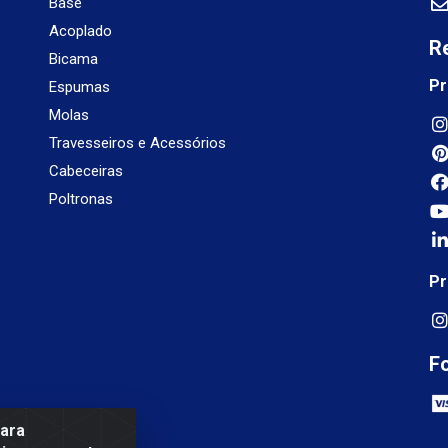
Base
Acoplado
R
Bicama
Pr
Espumas
Molas
Travesseiros e Acessórios
Cabeceiras
Poltronas
Pr
F
para