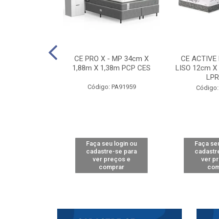
E D33 TOUCH
CE PRO X - MP 34cm X
CE ACTIVE
8m X 78cm LPA
1,88m X 1,38m PCP CES
LISO 12cm X
CAW
LPR
Código: PA91959
: PA61515
Código:
u login ou
Faça seu login ou
Faça seu
e-se para
cadastre-se para
cadastr
reços e
ver preços e
ver p
mprar
comprar
com