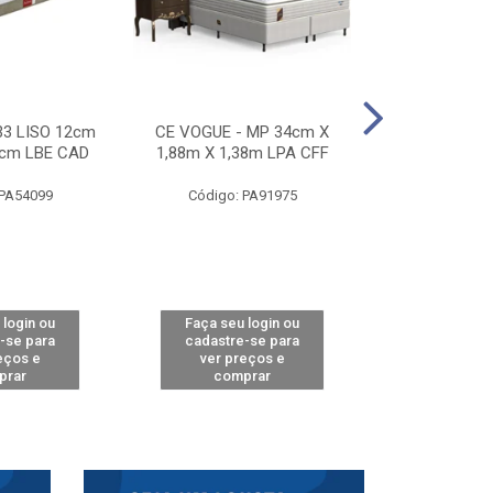
33 LISO 12cm
CE VOGUE - MP 34cm X
CE ACTIVE 
8cm LBE CAD
1,88m X 1,38m LPA CFF
24cm X 1,88m
CA
 PA54099
Código: PA91975
Código: 
 login ou
Faça seu login ou
Faça seu 
-se para
cadastre-se para
cadastre
eços e
ver preços e
ver pr
prar
comprar
comp