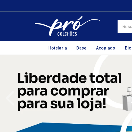
Hotelaria
Base
Acoplado
Bi