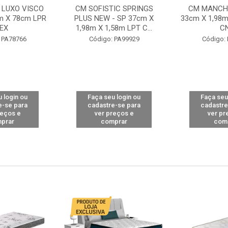
 LUXO VISCO
CM SOFISTIC SPRINGS
CM MANCHE
m X 78cm LPR
PLUS NEW - SP 37cm X
33cm X 1,98m
EX
1,98m X 1,58m LPT C...
C
 PA78766
Código: PA99929
Código:
 login ou
Faça seu login ou
Faça seu
e-se para
cadastre-se para
cadastre
reços e
ver preços e
ver pr
prar
comprar
com