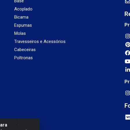
Base
Acoplado
R
Bicama
Pr
Espumas
Molas
Travesseiros e Acessórios
Cabeceiras
Poltronas
Pr
F
para