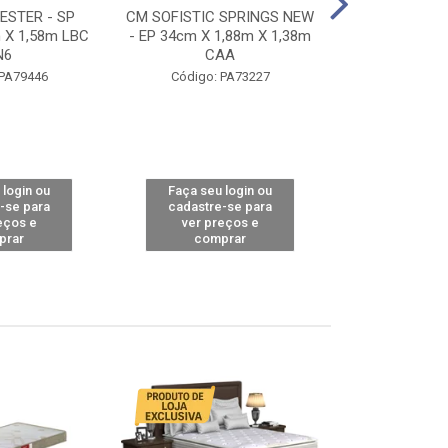
STER - SP
CM SOFISTIC SPRINGS NEW
CM TOP BAMB
 X 1,58m LBC
- EP 34cm X 1,88m X 1,38m
X 1,98m X 1,
N6
CAA
Código: 
 PA79446
Código: PA73227
 login ou
Faça seu login ou
Faça seu 
-se para
cadastre-se para
cadastre
eços e
ver preços e
ver pr
prar
comprar
comp