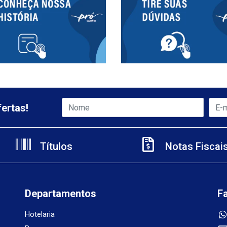
ertas!
Títulos
Notas Fiscai
Departamentos
F
Hotelaria