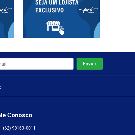
s
ale Conosco
(62) 98163-0011