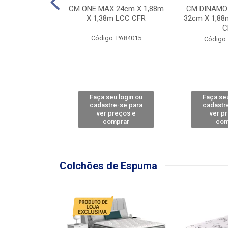
Y FORCE - SP
CM ONE MAX 24cm X 1,88m
CM DINAMO
8m X 78cm LBC
X 1,38m LCC CFR
32cm X 1,88
CBD
C
Código: PA84015
: PA79460
Código:
u login ou
Faça seu login ou
Faça seu
e-se para
cadastre-se para
cadastr
reços e
ver preços e
ver p
mprar
comprar
com
Colchões de Espuma