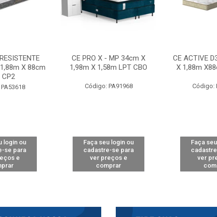
 RESISTENTE
CE PRO X - MP 34cm X
CE ACTIVE D
 1,88m X 88cm
1,98m X 1,58m LPT CBO
X 1,88m X8
 CP2
Código: PA91968
Código:
 PA53618
 login ou
Faça seu login ou
Faça seu
e-se para
cadastre-se para
cadastre
reços e
ver preços e
ver pr
prar
comprar
com