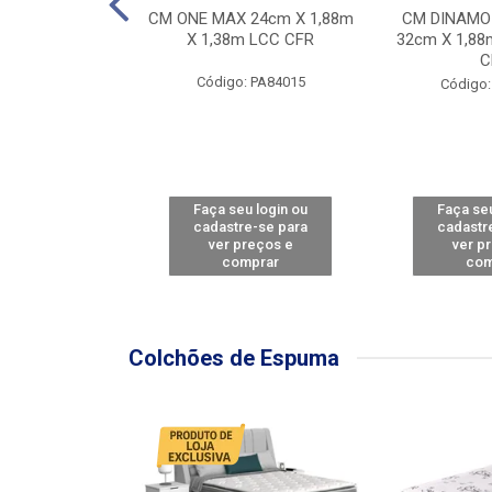
Y FORCE - SP
CM ONE MAX 24cm X 1,88m
CM DINAMO
8m X 78cm LBC
X 1,38m LCC CFR
32cm X 1,88
CBD
C
Código: PA84015
: PA79460
Código:
u login ou
Faça seu login ou
Faça seu
e-se para
cadastre-se para
cadastr
reços e
ver preços e
ver p
mprar
comprar
com
Colchões de Espuma