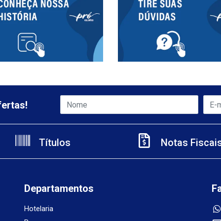
ertas!
Títulos
Notas Fiscai
Departamentos
F
Hotelaria