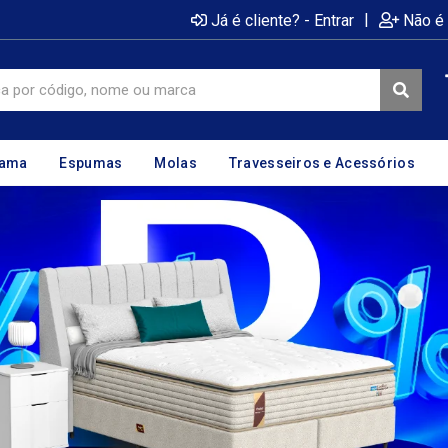
|
Já é cliente? - Entrar
Não é 
cama
Espumas
Molas
Travesseiros e Acessórios