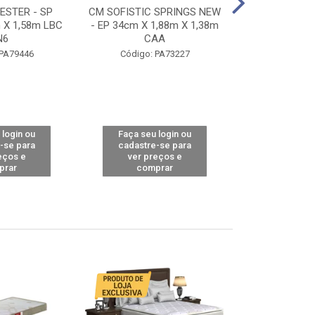
STER - SP
CM SOFISTIC SPRINGS NEW
CM TOP BAMB
 X 1,58m LBC
- EP 34cm X 1,88m X 1,38m
X 1,98m X 1,
N6
CAA
Código: 
 PA79446
Código: PA73227
 login ou
Faça seu login ou
Faça seu 
-se para
cadastre-se para
cadastre
eços e
ver preços e
ver pr
prar
comprar
comp