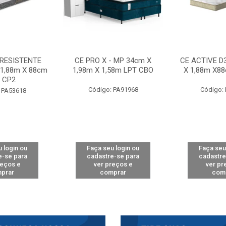
 RESISTENTE
CE PRO X - MP 34cm X
CE ACTIVE D
 1,88m X 88cm
1,98m X 1,58m LPT CBO
X 1,88m X8
 CP2
Código: PA91968
Código:
 PA53618
 login ou
Faça seu login ou
Faça seu
e-se para
cadastre-se para
cadastre
reços e
ver preços e
ver pr
prar
comprar
com