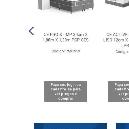
E D33 TOUCH
CE PRO X - MP 34cm X
CE ACTIVE
8m X 78cm LPA
1,88m X 1,38m PCP CES
LISO 12cm X
CAW
LPR
Código: PA91959
: PA61515
Código:
u login ou
Faça seu login ou
Faça seu
e-se para
cadastre-se para
cadastr
reços e
ver preços e
ver p
mprar
comprar
com