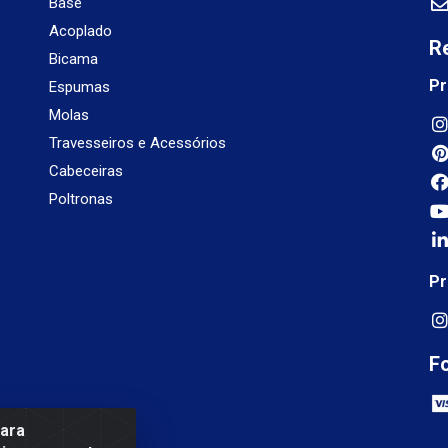
Base
Acoplado
R
Bicama
Pr
Espumas
Molas
Travesseiros e Acessórios
Cabeceiras
Poltronas
Pr
F
para