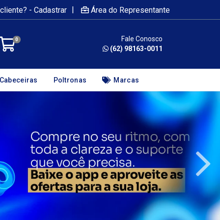
|
cliente? - Cadastrar
Área do Representante
Fale Conosco
0
(62) 98163-0011
Cabeceiras
Poltronas
Marcas