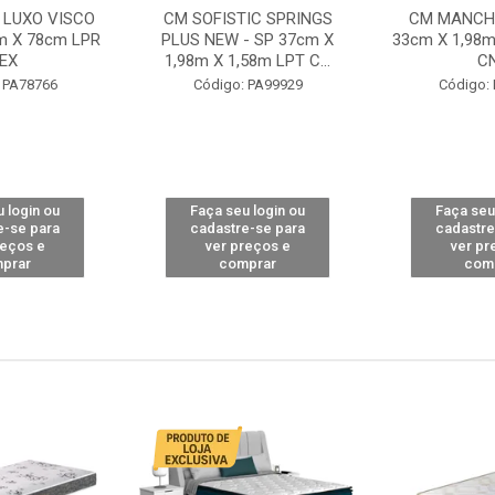
 LUXO VISCO
CM SOFISTIC SPRINGS
CM MANCHE
m X 78cm LPR
PLUS NEW - SP 37cm X
33cm X 1,98m
EX
1,98m X 1,58m LPT C...
C
 PA78766
Código: PA99929
Código:
 login ou
Faça seu login ou
Faça seu
e-se para
cadastre-se para
cadastre
reços e
ver preços e
ver pr
prar
comprar
com