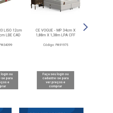
33 LISO 12cm
CE VOGUE - MP 34cm X
CE ACTIVE 
8cm LBE CAD
1,88m X 1,38m LPA CFF
24cm X 1,88m
CA
 PA54099
Código: PA91975
Código: 
 login ou
Faça seu login ou
Faça seu 
-se para
cadastre-se para
cadastre
eços e
ver preços e
ver pr
prar
comprar
comp