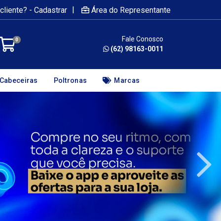
|
cliente? - Cadastrar
Área do Representante
Fale Conosco
0
(62) 98163-0011
Cabeceiras
Poltronas
Marcas