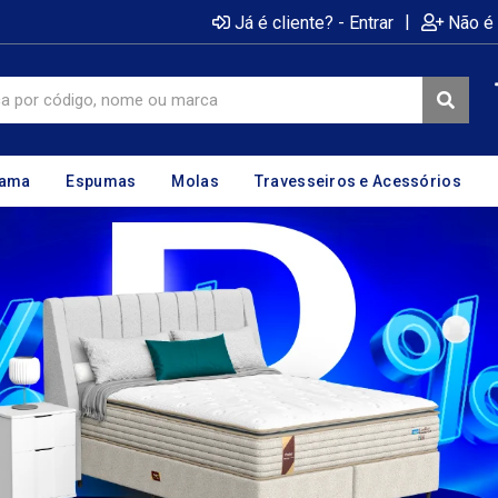
|
Já é cliente? - Entrar
Não é 
cama
Espumas
Molas
Travesseiros e Acessórios