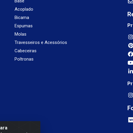
Base
Acoplado
R
Bicama
Pr
Espumas
Molas
Travesseiros e Acessórios
Cabeceiras
Poltronas
Pr
F
para