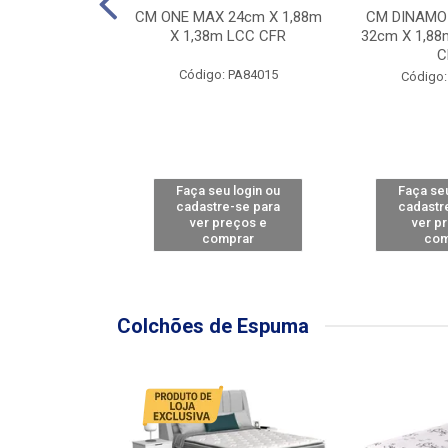
Y FORCE - SP
CM ONE MAX 24cm X 1,88m
CM DINAMO
8m X 78cm LBC
X 1,38m LCC CFR
32cm X 1,88
CBD
C
Código: PA84015
: PA79460
Código:
u login ou
Faça seu login ou
Faça seu
e-se para
cadastre-se para
cadastr
reços e
ver preços e
ver p
mprar
comprar
com
Colchões de Espuma