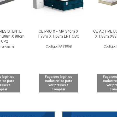
 RESISTENTE
CE PRO X - MP 34cm X
CE ACTIVE D
 1,88m X 88cm
1,98m X 1,58m LPT CBO
X 1,88m X8
 CP2
Código: PA91968
Código:
 PA53618
 login ou
Faça seu login ou
Faça seu
e-se para
cadastre-se para
cadastre
reços e
ver preços e
ver pr
prar
comprar
com