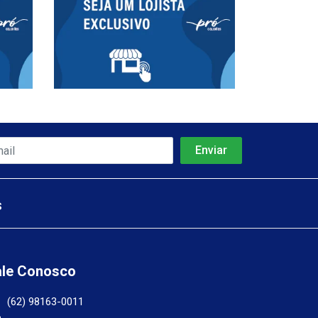
s
ale Conosco
(62) 98163-0011