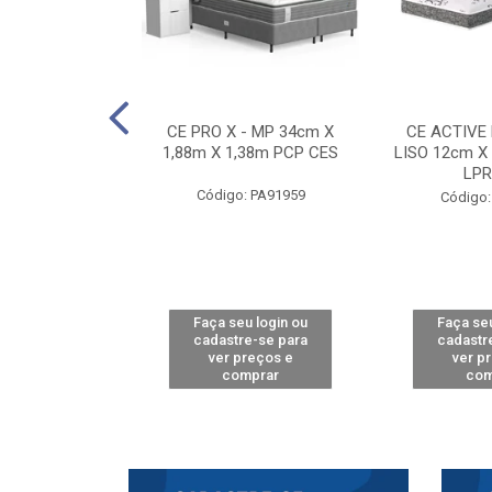
E D33 TOUCH
CE PRO X - MP 34cm X
CE ACTIVE
8m X 78cm LPA
1,88m X 1,38m PCP CES
LISO 12cm X
CAW
LPR
Código: PA91959
: PA61515
Código:
u login ou
Faça seu login ou
Faça seu
e-se para
cadastre-se para
cadastr
reços e
ver preços e
ver p
mprar
comprar
com