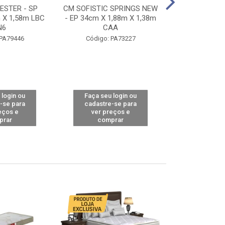
STER - SP
CM SOFISTIC SPRINGS NEW
CM TOP BAMB
 X 1,58m LBC
- EP 34cm X 1,88m X 1,38m
X 1,98m X 1,
N6
CAA
Código: 
 PA79446
Código: PA73227
 login ou
Faça seu login ou
Faça seu 
-se para
cadastre-se para
cadastre
eços e
ver preços e
ver pr
prar
comprar
comp