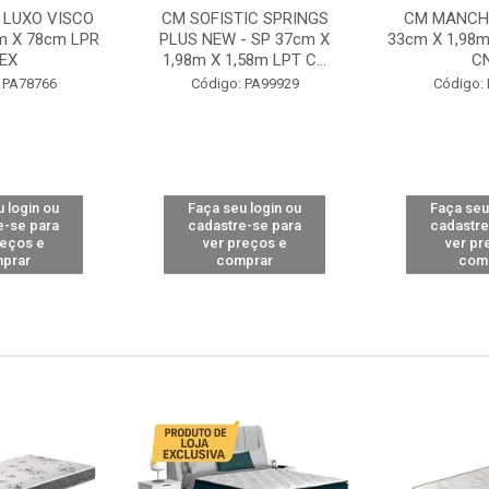
 LUXO VISCO
CM SOFISTIC SPRINGS
CM MANCHE
m X 78cm LPR
PLUS NEW - SP 37cm X
33cm X 1,98m
EX
1,98m X 1,58m LPT C...
C
 PA78766
Código: PA99929
Código:
 login ou
Faça seu login ou
Faça seu
e-se para
cadastre-se para
cadastre
reços e
ver preços e
ver pr
prar
comprar
com