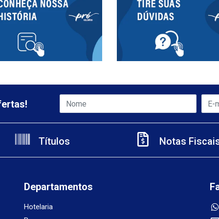
ertas!
Títulos
Notas Fiscai
Departamentos
F
Hotelaria