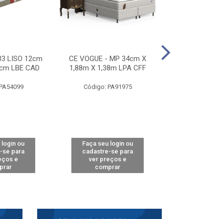
33 LISO 12cm
CE VOGUE - MP 34cm X
CE ACTIVE 
8cm LBE CAD
1,88m X 1,38m LPA CFF
24cm X 1,88m
CA
 PA54099
Código: PA91975
Código: 
 login ou
Faça seu login ou
Faça seu 
-se para
cadastre-se para
cadastre
eços e
ver preços e
ver pr
prar
comprar
comp