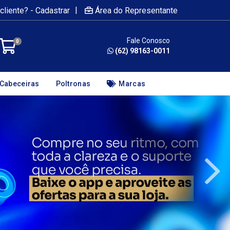
|
cliente? - Cadastrar
Área do Representante
Fale Conosco
0
(62) 98163-0011
Cabeceiras
Poltronas
Marcas