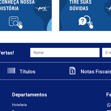
ertas!
Títulos
Notas Fiscai
Departamentos
F
Hotelaria