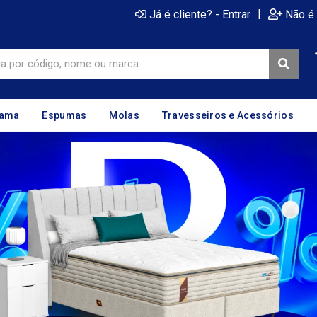
|
Já é cliente? - Entrar
Não é 
cama
Espumas
Molas
Travesseiros e Acessórios