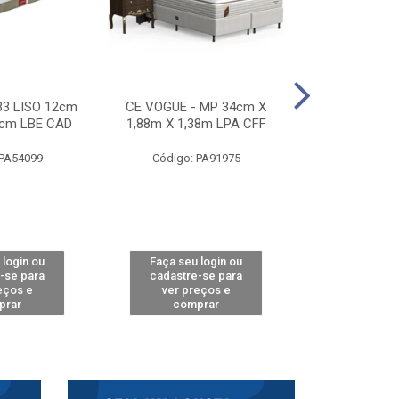
33 LISO 12cm
CE VOGUE - MP 34cm X
CE ACTIVE 
8cm LBE CAD
1,88m X 1,38m LPA CFF
24cm X 1,88m
CA
 PA54099
Código: PA91975
Código: 
 login ou
Faça seu login ou
Faça seu 
-se para
cadastre-se para
cadastre
eços e
ver preços e
ver pr
prar
comprar
comp