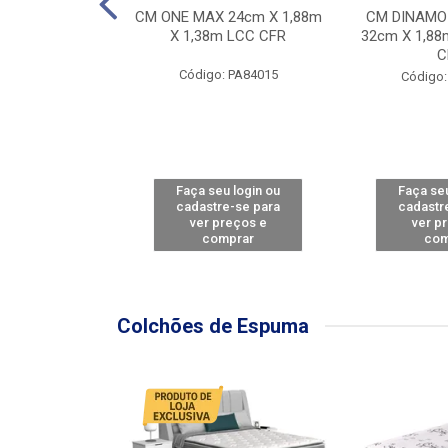
Y FORCE - SP
CM ONE MAX 24cm X 1,88m
CM DINAMO
8m X 78cm LBC
X 1,38m LCC CFR
32cm X 1,88
CBD
C
Código: PA84015
: PA79460
Código:
u login ou
Faça seu login ou
Faça seu
e-se para
cadastre-se para
cadastr
reços e
ver preços e
ver p
mprar
comprar
com
Colchões de Espuma