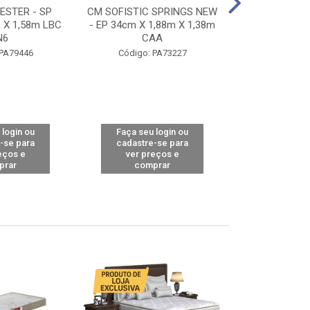
STER - SP
CM SOFISTIC SPRINGS NEW
CM TOP BAMB
 X 1,58m LBC
- EP 34cm X 1,88m X 1,38m
X 1,98m X 1,
N6
CAA
Código: 
 PA79446
Código: PA73227
 login ou
Faça seu login ou
Faça seu 
-se para
cadastre-se para
cadastre
eços e
ver preços e
ver pr
prar
comprar
comp