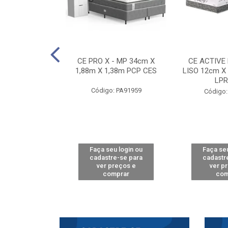
E D33 TOUCH
CE PRO X - MP 34cm X
CE ACTIVE
8m X 78cm LPA
1,88m X 1,38m PCP CES
LISO 12cm X
CAW
LPR
Código: PA91959
: PA61515
Código:
u login ou
Faça seu login ou
Faça seu
e-se para
cadastre-se para
cadastr
reços e
ver preços e
ver p
mprar
comprar
com