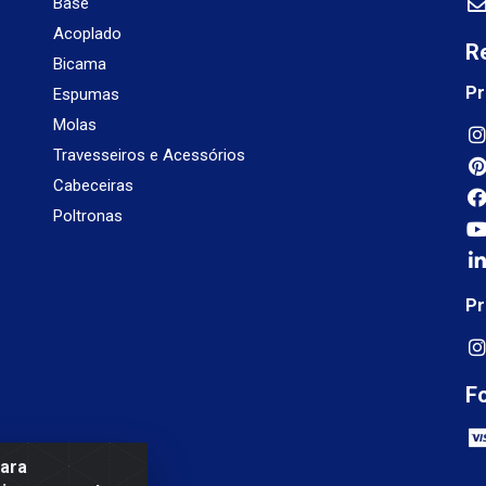
Base
Acoplado
R
Bicama
Pr
Espumas
Molas
Travesseiros e Acessórios
Cabeceiras
Poltronas
Pr
F
para