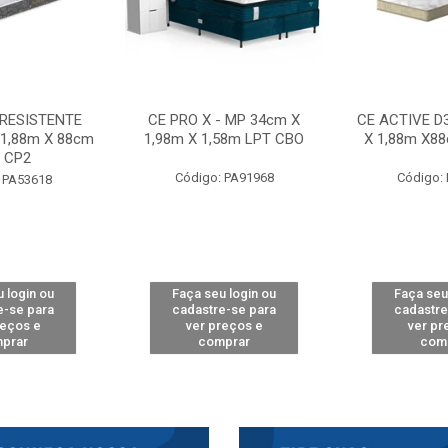
 RESISTENTE
CE PRO X - MP 34cm X
CE ACTIVE D
 1,88m X 88cm
1,98m X 1,58m LPT CBO
X 1,88m X8
 CP2
Código: PA91968
Código:
 PA53618
 login ou
Faça seu login ou
Faça seu
e-se para
cadastre-se para
cadastre
reços e
ver preços e
ver pr
prar
comprar
com