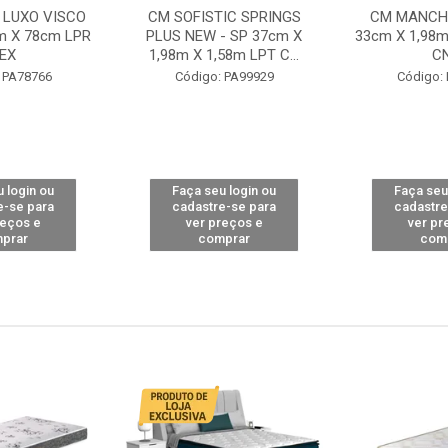
 LUXO VISCO
CM SOFISTIC SPRINGS
CM MANCHE
m X 78cm LPR
PLUS NEW - SP 37cm X
33cm X 1,98m
EX
1,98m X 1,58m LPT C...
C
 PA78766
Código: PA99929
Código:
 login ou
Faça seu login ou
Faça seu
e-se para
cadastre-se para
cadastre
reços e
ver preços e
ver pr
prar
comprar
com