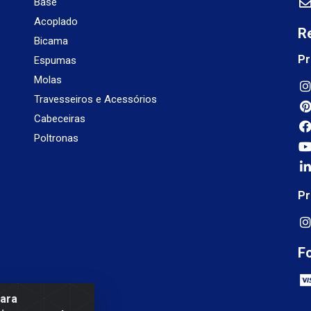
Base
Acoplado
R
Bicama
Pr
Espumas
Molas
Travesseiros e Acessórios
Cabeceiras
Poltronas
Pr
F
para