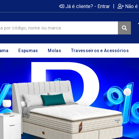
|
Já é cliente? - Entrar
Não é 
cama
Espumas
Molas
Travesseiros e Acessórios