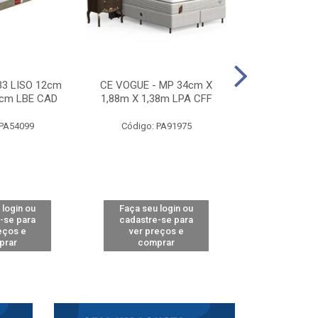
33 LISO 12cm
CE VOGUE - MP 34cm X
CE ACTIVE 
8cm LBE CAD
1,88m X 1,38m LPA CFF
24cm X 1,88m
CA
 PA54099
Código: PA91975
Código: 
 login ou
Faça seu login ou
Faça seu 
-se para
cadastre-se para
cadastre
eços e
ver preços e
ver pr
prar
comprar
comp