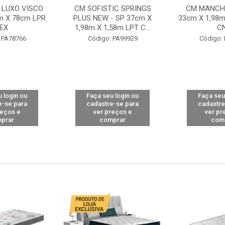
 LUXO VISCO
CM SOFISTIC SPRINGS
CM MANCHE
m X 78cm LPR
PLUS NEW - SP 37cm X
33cm X 1,98m
EX
1,98m X 1,58m LPT C...
C
 PA78766
Código: PA99929
Código:
 login ou
Faça seu login ou
Faça seu
e-se para
cadastre-se para
cadastre
reços e
ver preços e
ver pr
prar
comprar
com