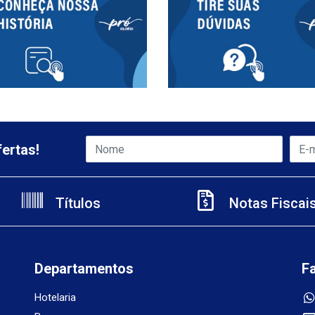
ertas!
Títulos
Notas Fiscai
Departamentos
F
Hotelaria