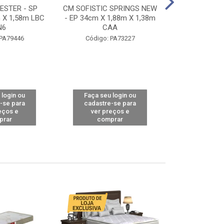
STER - SP
CM SOFISTIC SPRINGS NEW
CM TOP BAMB
 X 1,58m LBC
- EP 34cm X 1,88m X 1,38m
X 1,98m X 1,
N6
CAA
Código: 
 PA79446
Código: PA73227
 login ou
Faça seu login ou
Faça seu 
-se para
cadastre-se para
cadastre
eços e
ver preços e
ver pr
prar
comprar
comp