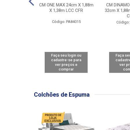
Y FORCE - SP
CM ONE MAX 24cm X 1,88m
CM DINAMO
8m X 78cm LBC
X 1,38m LCC CFR
32cm X 1,88
CBD
C
Código: PA84015
: PA79460
Código:
u login ou
Faça seu login ou
Faça seu
e-se para
cadastre-se para
cadastr
reços e
ver preços e
ver p
mprar
comprar
com
Colchões de Espuma