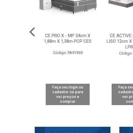
E D33 TOUCH
CE PRO X - MP 34cm X
CE ACTIVE
8m X 78cm LPA
1,88m X 1,38m PCP CES
LISO 12cm X
CAW
LPR
Código: PA91959
: PA61515
Código:
u login ou
Faça seu login ou
Faça seu
e-se para
cadastre-se para
cadastr
reços e
ver preços e
ver p
mprar
comprar
com