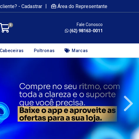
|
cliente? - Cadastrar
Área do Representante
Fale Conosco
0
(62) 98163-0011
Cabeceiras
Poltronas
Marcas