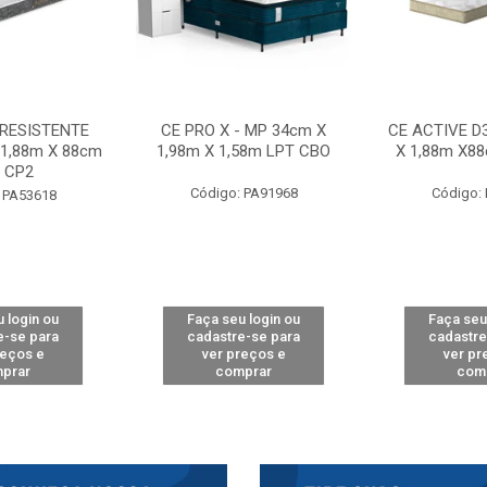
 RESISTENTE
CE PRO X - MP 34cm X
CE ACTIVE D
 1,88m X 88cm
1,98m X 1,58m LPT CBO
X 1,88m X8
 CP2
Código: PA91968
Código:
 PA53618
 login ou
Faça seu login ou
Faça seu
e-se para
cadastre-se para
cadastre
reços e
ver preços e
ver pr
prar
comprar
com