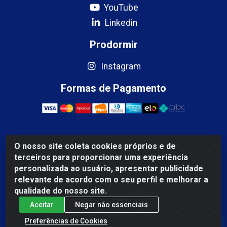
YouTube
Linkedin
Prodormir
Instagram
Formas de Pagamento
O nosso site coleta cookies próprios e de
Mercosul Espumas Industriais LTDA - Rua 13, SN,
terceiros para proporcionar uma experiência
Quadra009 Lote 0007 - Polo Empresarial Goias - Etapa
personalizada ao usuário, apresentar publicidade
IV - Aparecida de Goiânia/GO - CEP 74.985-113 - CNPJ
relevante de acordo com o seu perfil e melhorar a
10.755.005/0001-88
qualidade do nosso site.
Aceitar
Negar não essenciais
Fale Conosco
Preferências de Cookies