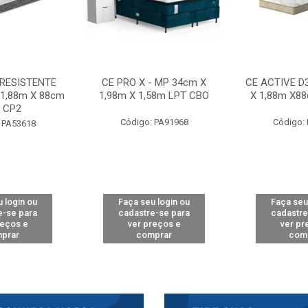
 RESISTENTE
CE PRO X - MP 34cm X
CE ACTIVE D
 1,88m X 88cm
1,98m X 1,58m LPT CBO
X 1,88m X8
 CP2
Código: PA91968
Código:
 PA53618
 login ou
Faça seu login ou
Faça seu
e-se para
cadastre-se para
cadastre
reços e
ver preços e
ver pr
prar
comprar
com