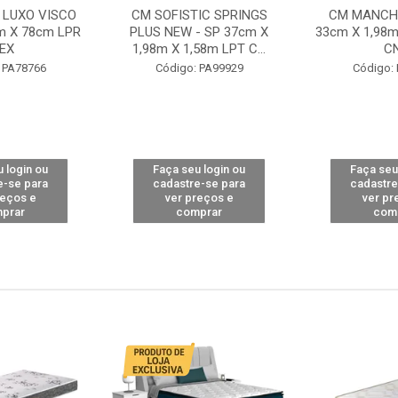
 LUXO VISCO
CM SOFISTIC SPRINGS
CM MANCHE
m X 78cm LPR
PLUS NEW - SP 37cm X
33cm X 1,98m
EX
1,98m X 1,58m LPT C...
C
 PA78766
Código: PA99929
Código:
 login ou
Faça seu login ou
Faça seu
e-se para
cadastre-se para
cadastre
reços e
ver preços e
ver pr
prar
comprar
com