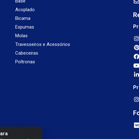
Base
Acoplado
R
Bicama
Pr
Espumas
Molas
Travesseiros e Acessórios
Cabeceiras
Poltronas
Pr
F
para