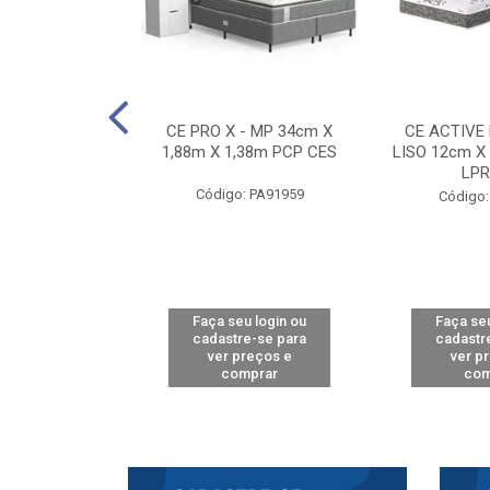
E D33 TOUCH
CE PRO X - MP 34cm X
CE ACTIVE
8m X 78cm LPA
1,88m X 1,38m PCP CES
LISO 12cm X
CAW
LPR
Código: PA91959
: PA61515
Código:
u login ou
Faça seu login ou
Faça seu
e-se para
cadastre-se para
cadastr
reços e
ver preços e
ver p
mprar
comprar
com