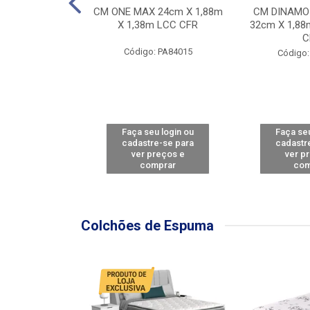
Y FORCE - SP
CM ONE MAX 24cm X 1,88m
CM DINAMO
8m X 78cm LBC
X 1,38m LCC CFR
32cm X 1,88
CBD
C
Código: PA84015
: PA79460
Código:
u login ou
Faça seu login ou
Faça seu
e-se para
cadastre-se para
cadastr
reços e
ver preços e
ver p
mprar
comprar
com
Colchões de Espuma