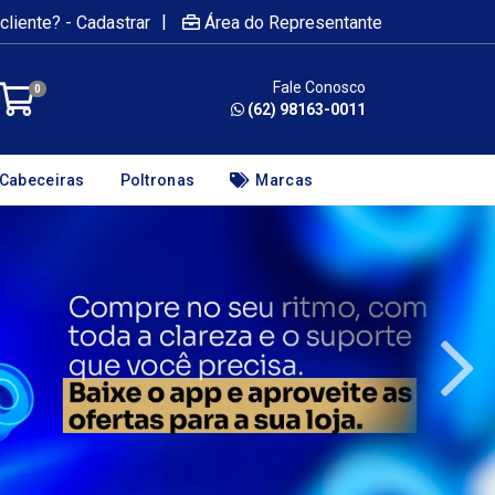
|
cliente? - Cadastrar
Área do Representante
Fale Conosco
0
(62) 98163-0011
Cabeceiras
Poltronas
Marcas