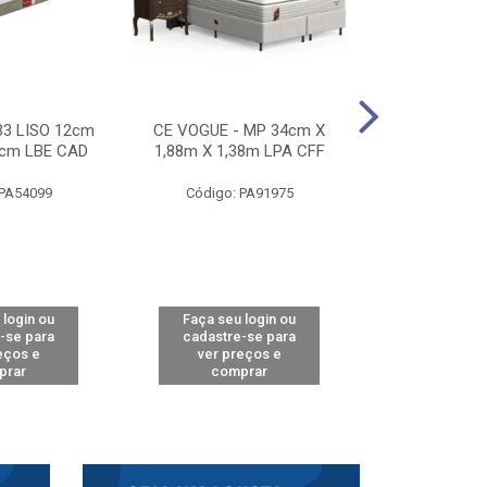
33 LISO 12cm
CE VOGUE - MP 34cm X
CE ACTIVE 
8cm LBE CAD
1,88m X 1,38m LPA CFF
24cm X 1,88m
CA
 PA54099
Código: PA91975
Código: 
 login ou
Faça seu login ou
Faça seu 
-se para
cadastre-se para
cadastre
eços e
ver preços e
ver pr
prar
comprar
comp