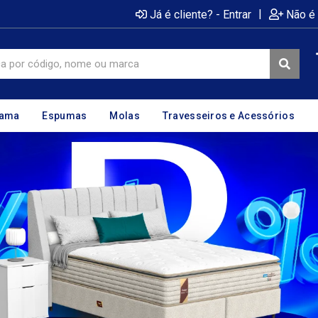
|
Já é cliente? - Entrar
Não é 
cama
Espumas
Molas
Travesseiros e Acessórios