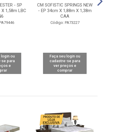
STER - SP
CM SOFISTIC SPRINGS NEW
CM TOP BAMB
 X 1,58m LBC
- EP 34cm X 1,88m X 1,38m
X 1,98m X 1,
N6
CAA
Código: 
 PA79446
Código: PA73227
 login ou
Faça seu login ou
Faça seu 
-se para
cadastre-se para
cadastre
eços e
ver preços e
ver pr
prar
comprar
comp