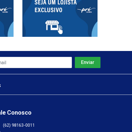
s
ale Conosco
(62) 98163-0011