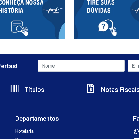
ertas!
Títulos
Notas Fiscai
Departamentos
F
Hotelaria