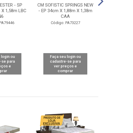
STER - SP
CM SOFISTIC SPRINGS NEW
CM TOP BAMB
 X 1,58m LBC
- EP 34cm X 1,88m X 1,38m
X 1,98m X 1,
N6
CAA
Código: 
 PA79446
Código: PA73227
 login ou
Faça seu login ou
Faça seu 
-se para
cadastre-se para
cadastre
eços e
ver preços e
ver pr
prar
comprar
comp