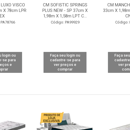
 LUXO VISCO
CM SOFISTIC SPRINGS
CM MANCHE
m X 78cm LPR
PLUS NEW - SP 37cm X
33cm X 1,98m
EX
1,98m X 1,58m LPT C...
C
 PA78766
Código: PA99929
Código:
 login ou
Faça seu login ou
Faça seu
e-se para
cadastre-se para
cadastre
reços e
ver preços e
ver pr
prar
comprar
com