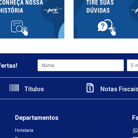
ertas!
Títulos
Notas Fiscai
Departamentos
F
Hotelaria