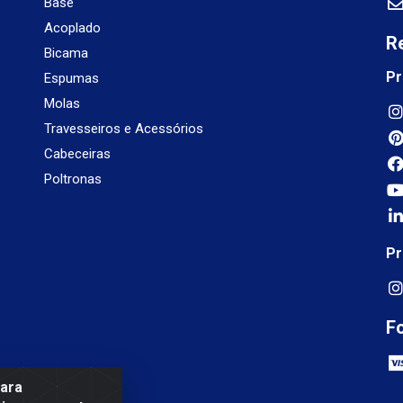
Base
Acoplado
R
Bicama
Pr
Espumas
Molas
Travesseiros e Acessórios
Cabeceiras
Poltronas
Pr
F
para