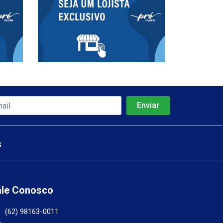
s
ale Conosco
(62) 98163-0011