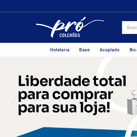
Hotelaria
Base
Acoplado
Bi