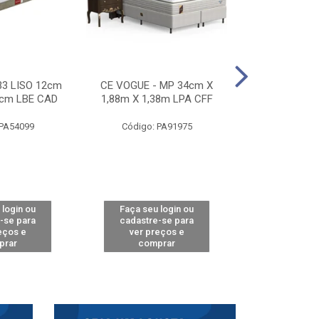
33 LISO 12cm
CE VOGUE - MP 34cm X
CE ACTIVE 
8cm LBE CAD
1,88m X 1,38m LPA CFF
24cm X 1,88m
CA
 PA54099
Código: PA91975
Código: 
 login ou
Faça seu login ou
Faça seu 
-se para
cadastre-se para
cadastre
eços e
ver preços e
ver pr
prar
comprar
comp