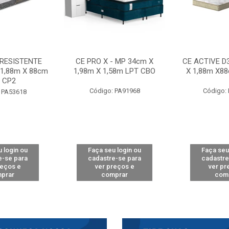
 RESISTENTE
CE PRO X - MP 34cm X
CE ACTIVE D
 1,88m X 88cm
1,98m X 1,58m LPT CBO
X 1,88m X8
 CP2
Código: PA91968
Código:
 PA53618
 login ou
Faça seu login ou
Faça seu
e-se para
cadastre-se para
cadastre
reços e
ver preços e
ver pr
prar
comprar
com