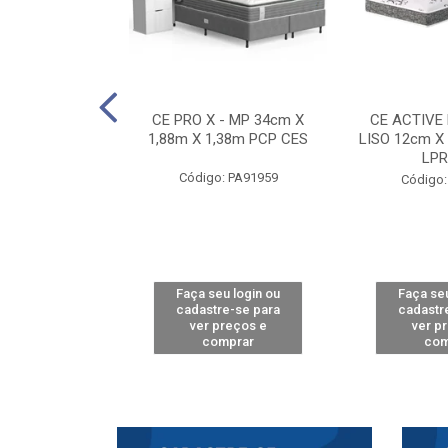
E D33 TOUCH
CE PRO X - MP 34cm X
CE ACTIVE
8m X 78cm LPA
1,88m X 1,38m PCP CES
LISO 12cm X
CAW
LPR
Código: PA91959
: PA61515
Código:
u login ou
Faça seu login ou
Faça seu
e-se para
cadastre-se para
cadastr
reços e
ver preços e
ver p
mprar
comprar
com