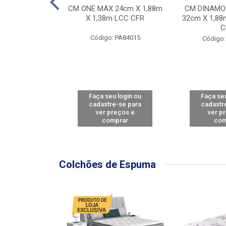
Y FORCE - SP
CM ONE MAX 24cm X 1,88m
CM DINAMO
8m X 78cm LBC
X 1,38m LCC CFR
32cm X 1,88
CBD
C
Código: PA84015
: PA79460
Código:
u login ou
Faça seu login ou
Faça seu
e-se para
cadastre-se para
cadastr
reços e
ver preços e
ver p
mprar
comprar
com
Colchões de Espuma