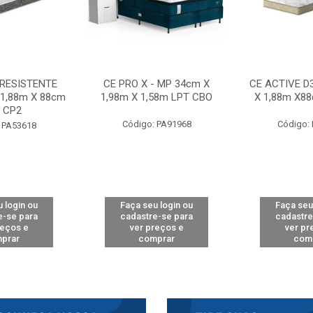
 RESISTENTE
CE PRO X - MP 34cm X
CE ACTIVE D
 1,88m X 88cm
1,98m X 1,58m LPT CBO
X 1,88m X8
 CP2
Código: PA91968
Código:
 PA53618
 login ou
Faça seu login ou
Faça seu
e-se para
cadastre-se para
cadastre
reços e
ver preços e
ver pr
prar
comprar
com