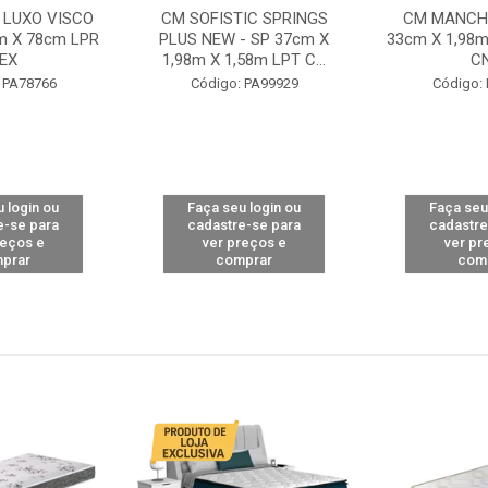
 LUXO VISCO
CM SOFISTIC SPRINGS
CM MANCHE
m X 78cm LPR
PLUS NEW - SP 37cm X
33cm X 1,98m
EX
1,98m X 1,58m LPT C...
C
 PA78766
Código: PA99929
Código:
 login ou
Faça seu login ou
Faça seu
e-se para
cadastre-se para
cadastre
reços e
ver preços e
ver pr
prar
comprar
com