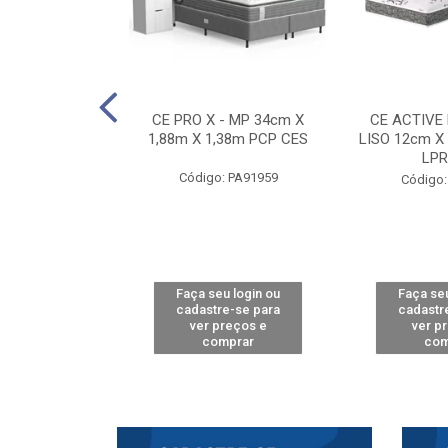
E D33 TOUCH
CE PRO X - MP 34cm X
CE ACTIVE
8m X 78cm LPA
1,88m X 1,38m PCP CES
LISO 12cm X
CAW
LPR
Código: PA91959
: PA61515
Código:
u login ou
Faça seu login ou
Faça seu
e-se para
cadastre-se para
cadastr
reços e
ver preços e
ver p
mprar
comprar
com