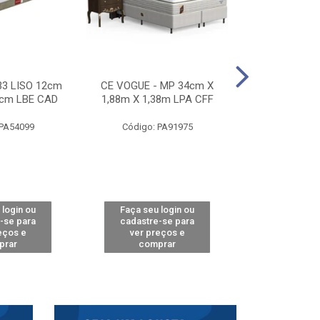
33 LISO 12cm
CE VOGUE - MP 34cm X
CE ACTIVE 
8cm LBE CAD
1,88m X 1,38m LPA CFF
24cm X 1,88m
CA
 PA54099
Código: PA91975
Código: 
 login ou
Faça seu login ou
Faça seu 
-se para
cadastre-se para
cadastre
eços e
ver preços e
ver pr
prar
comprar
comp