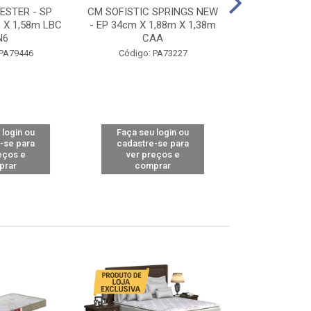
STER - SP
CM SOFISTIC SPRINGS NEW
CM TOP BAMB
 X 1,58m LBC
- EP 34cm X 1,88m X 1,38m
X 1,98m X 1,
N6
CAA
Código: 
 PA79446
Código: PA73227
 login ou
Faça seu login ou
Faça seu 
-se para
cadastre-se para
cadastre
eços e
ver preços e
ver pr
prar
comprar
comp