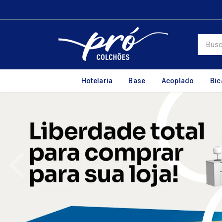
Hotelaria
Base
Acoplado
Bi