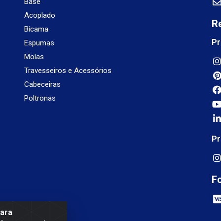
Base
Acoplado
R
Bicama
Pr
Espumas
Molas
Travesseiros e Acessórios
Cabeceiras
Poltronas
Pr
F
para