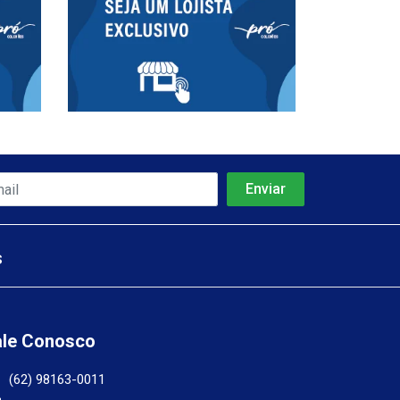
s
ale Conosco
(62) 98163-0011