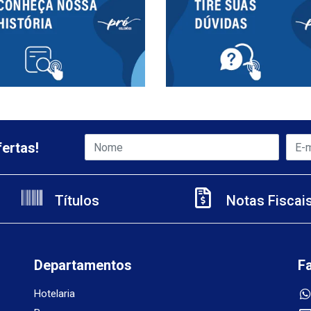
ertas!
Títulos
Notas Fiscai
Departamentos
F
Hotelaria