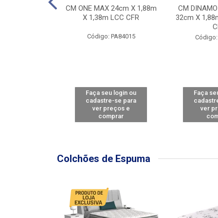
Y FORCE - SP
CM ONE MAX 24cm X 1,88m
CM DINAMO
8m X 78cm LBC
X 1,38m LCC CFR
32cm X 1,88
CBD
C
Código: PA84015
: PA79460
Código:
u login ou
Faça seu login ou
Faça seu
e-se para
cadastre-se para
cadastr
reços e
ver preços e
ver p
mprar
comprar
com
Colchões de Espuma