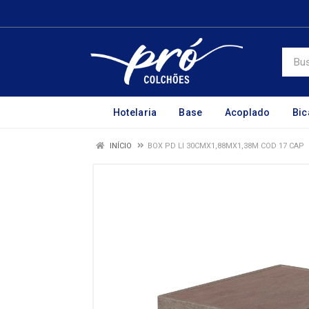
Hotelaria
Base
Acoplado
Bi
INÍCIO
BOX PD LI 30CMX1,88MX1,38M COD 17 CAP