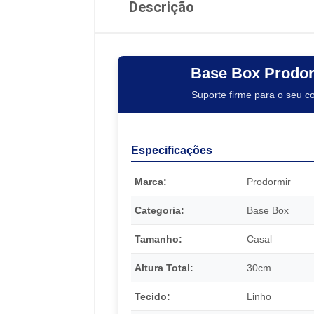
Descrição
Base Box Prodo
Suporte firme para o seu c
Especificações
Marca:
Prodormir
Categoria:
Base Box
Tamanho:
Casal
Altura Total:
30cm
Tecido:
Linho