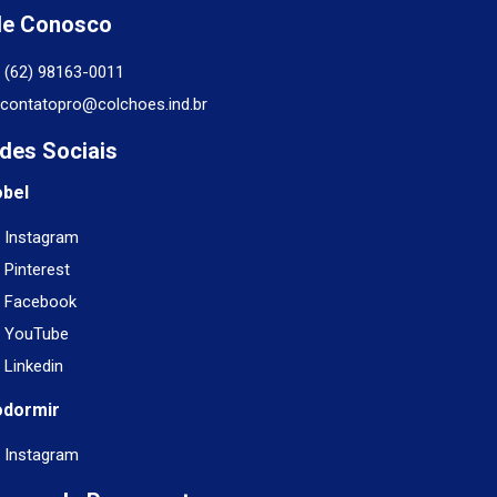
le Conosco
(62) 98163-0011
contatopro@colchoes.ind.br
des Sociais
obel
Instagram
Pinterest
Facebook
YouTube
Linkedin
odormir
Instagram