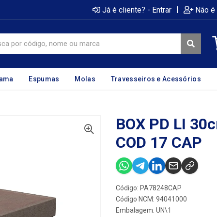
|
Já é cliente? - Entrar
Não é 
cama
Espumas
Molas
Travesseiros e Acessórios
BOX PD LI 3
COD 17 CAP
Código: PA78248CAP
Código NCM: 94041000
Embalagem: UN\1