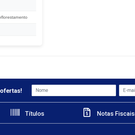
eflorestamento
ofertas!
Títulos
Notas Fiscais