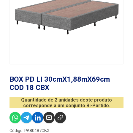
BOX PD LI 30cmX1,88mX69cm
COD 18 CBX
Quantidade de 2 unidades deste produto
corresponde a um conjunto Bi-Partido.
Código: PA80487CBX