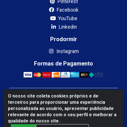
Pinterest
Facebook
YouTube
Linkedin
Prodormir
Instagram
Formas de Pagamento
O nosso site coleta cookies próprios e de
Mercosul Espumas Industriais LTDA - Rua 13, SN,
terceiros para proporcionar uma experiência
Quadra009 Lote 0007 - Polo Empresarial Goias - Etapa
personalizada ao usuário, apresentar publicidade
IV - Aparecida de Goiânia/GO - CEP 74.985-113 - CNPJ
relevante de acordo com o seu perfil e melhorar a
10.755.005/0001-88
qualidade do nosso site.