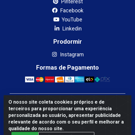
Pinterest
Facebook
YouTube
Linkedin
Prodormir
Instagram
Formas de Pagamento
O nosso site coleta cookies próprios e de
Mercosul Espumas Industriais LTDA - Rua 13, SN,
terceiros para proporcionar uma experiência
Quadra009 Lote 0007 - Polo Empresarial Goias - Etapa
personalizada ao usuário, apresentar publicidade
IV - Aparecida de Goiânia/GO - CEP 74.985-113 - CNPJ
relevante de acordo com o seu perfil e melhorar a
10.755.005/0001-88
qualidade do nosso site.