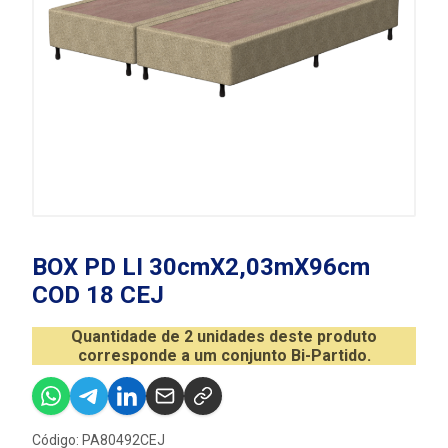
BOX PD LI 30cmX2,03mX96cm
COD 18 CEJ
Quantidade de 2 unidades deste produto
corresponde a um conjunto Bi-Partido.
Código: PA80492CEJ