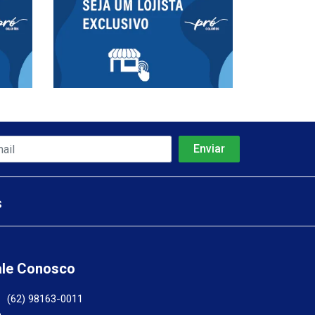
s
ale Conosco
(62) 98163-0011