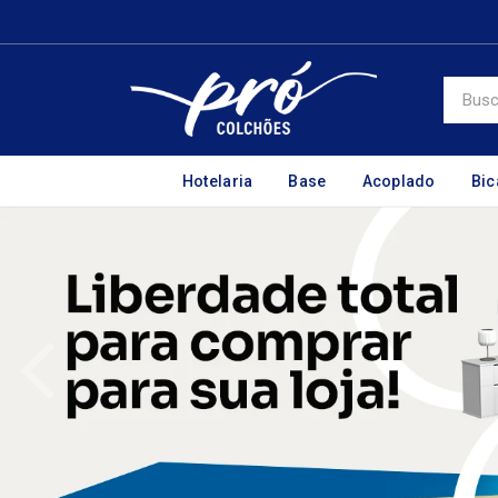
Hotelaria
Base
Acoplado
Bi