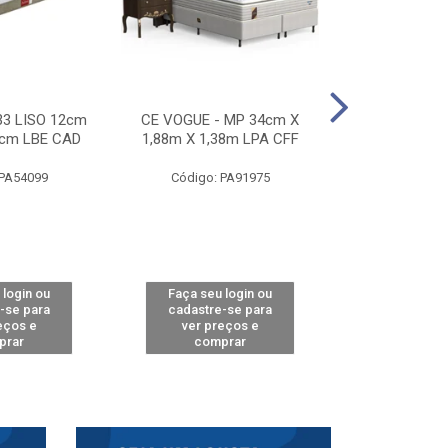
33 LISO 12cm
CE VOGUE - MP 34cm X
CE ACTIVE 
8cm LBE CAD
1,88m X 1,38m LPA CFF
24cm X 1,88m
CA
 PA54099
Código: PA91975
Código: 
 login ou
Faça seu login ou
Faça seu 
-se para
cadastre-se para
cadastre
eços e
ver preços e
ver pr
prar
comprar
comp