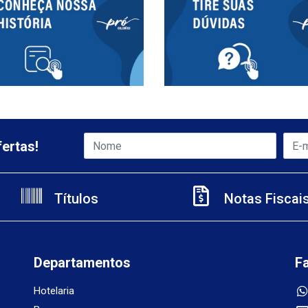
ertas!
Títulos
Notas Fiscai
Departamentos
F
Hotelaria