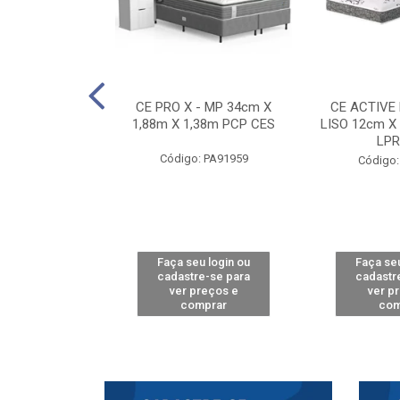
E D33 TOUCH
CE PRO X - MP 34cm X
CE ACTIVE
8m X 78cm LPA
1,88m X 1,38m PCP CES
LISO 12cm X
CAW
LPR
Código: PA91959
: PA61515
Código:
u login ou
Faça seu login ou
Faça seu
e-se para
cadastre-se para
cadastr
reços e
ver preços e
ver p
mprar
comprar
com