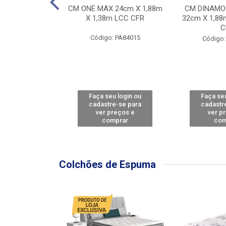
Y FORCE - SP
CM ONE MAX 24cm X 1,88m
CM DINAMO
8m X 78cm LBC
X 1,38m LCC CFR
32cm X 1,88
CBD
C
Código: PA84015
: PA79460
Código:
u login ou
Faça seu login ou
Faça seu
e-se para
cadastre-se para
cadastr
reços e
ver preços e
ver p
mprar
comprar
com
Colchões de Espuma