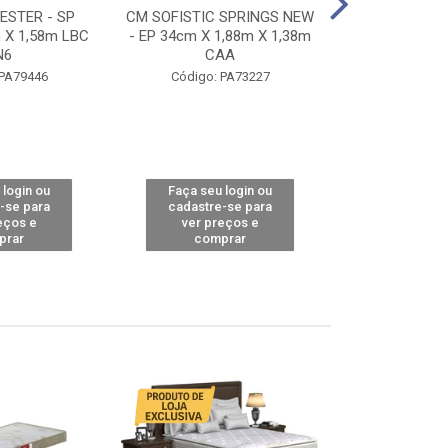
STER - SP
CM SOFISTIC SPRINGS NEW
CM TOP BAMB
 X 1,58m LBC
- EP 34cm X 1,88m X 1,38m
X 1,98m X 1,
N6
CAA
Código: 
 PA79446
Código: PA73227
 login ou
Faça seu login ou
Faça seu 
-se para
cadastre-se para
cadastre
eços e
ver preços e
ver pr
prar
comprar
comp