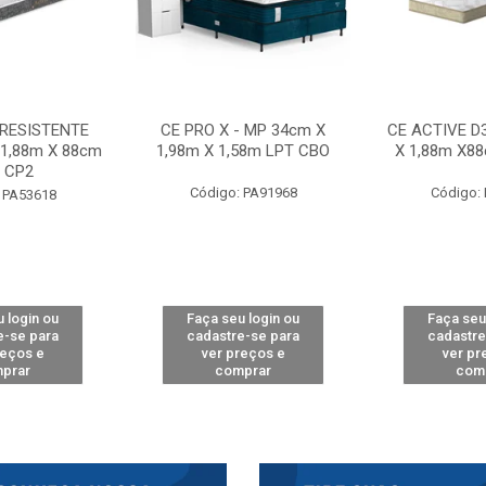
 RESISTENTE
CE PRO X - MP 34cm X
CE ACTIVE D
 1,88m X 88cm
1,98m X 1,58m LPT CBO
X 1,88m X8
 CP2
Código: PA91968
Código:
 PA53618
 login ou
Faça seu login ou
Faça seu
e-se para
cadastre-se para
cadastre
reços e
ver preços e
ver pr
prar
comprar
com