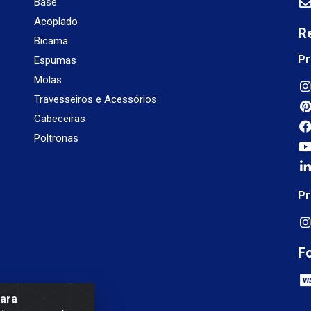
Base
Acoplado
R
Bicama
Pr
Espumas
Molas
Travesseiros e Acessórios
Cabeceiras
Poltronas
Pr
F
para