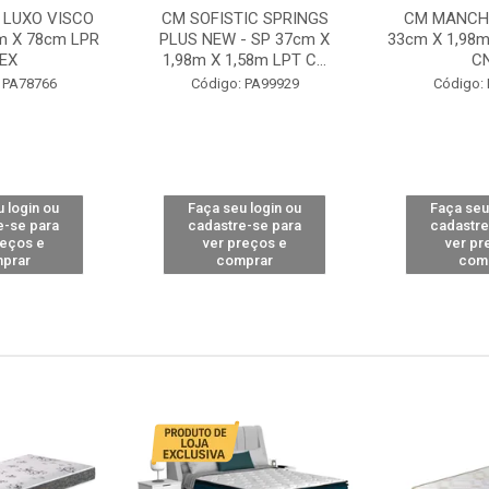
 LUXO VISCO
CM SOFISTIC SPRINGS
CM MANCHE
m X 78cm LPR
PLUS NEW - SP 37cm X
33cm X 1,98m
EX
1,98m X 1,58m LPT C...
C
 PA78766
Código: PA99929
Código:
 login ou
Faça seu login ou
Faça seu
e-se para
cadastre-se para
cadastre
reços e
ver preços e
ver pr
prar
comprar
com