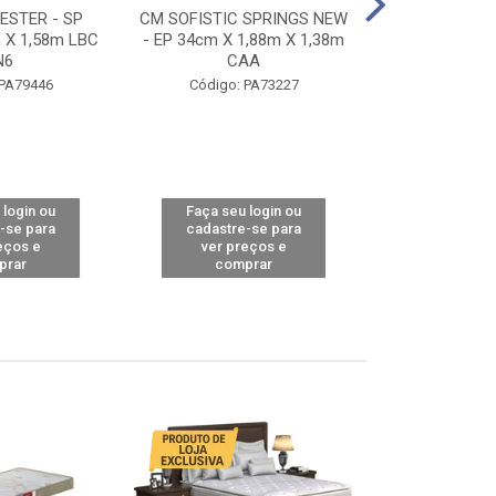
STER - SP
CM SOFISTIC SPRINGS NEW
CM TOP BAMB
 X 1,58m LBC
- EP 34cm X 1,88m X 1,38m
X 1,98m X 1,
N6
CAA
Código: 
 PA79446
Código: PA73227
 login ou
Faça seu login ou
Faça seu 
-se para
cadastre-se para
cadastre
eços e
ver preços e
ver pr
prar
comprar
comp