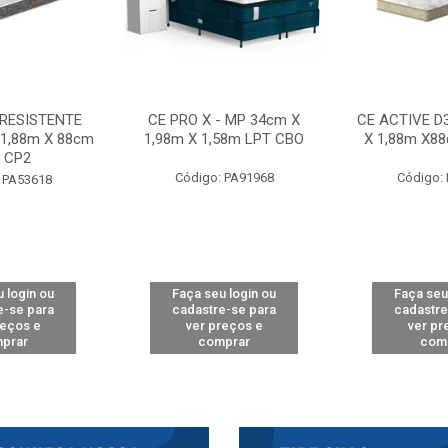
 RESISTENTE
CE PRO X - MP 34cm X
CE ACTIVE D
 1,88m X 88cm
1,98m X 1,58m LPT CBO
X 1,88m X8
 CP2
Código: PA91968
Código:
 PA53618
 login ou
Faça seu login ou
Faça seu
e-se para
cadastre-se para
cadastre
reços e
ver preços e
ver pr
prar
comprar
com