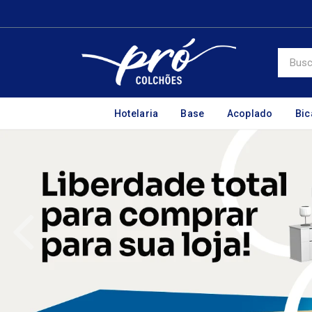
Hotelaria
Base
Acoplado
Bi