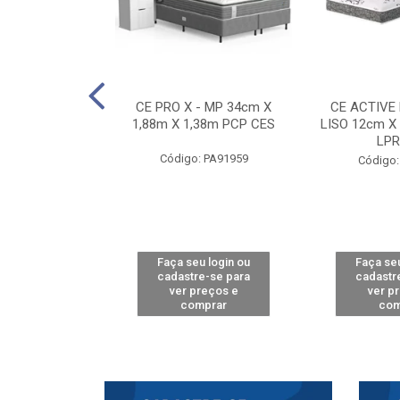
E D33 TOUCH
CE PRO X - MP 34cm X
CE ACTIVE
8m X 78cm LPA
1,88m X 1,38m PCP CES
LISO 12cm X
CAW
LPR
Código: PA91959
: PA61515
Código:
u login ou
Faça seu login ou
Faça seu
e-se para
cadastre-se para
cadastr
reços e
ver preços e
ver p
mprar
comprar
com