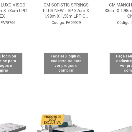
 LUXO VISCO
CM SOFISTIC SPRINGS
CM MANCHE
m X 78cm LPR
PLUS NEW - SP 37cm X
33cm X 1,98m
EX
1,98m X 1,58m LPT C...
C
 PA78766
Código: PA99929
Código:
 login ou
Faça seu login ou
Faça seu
e-se para
cadastre-se para
cadastre
reços e
ver preços e
ver pr
prar
comprar
com