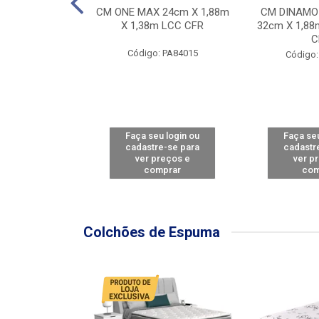
Y FORCE - SP
CM ONE MAX 24cm X 1,88m
CM DINAMO
8m X 78cm LBC
X 1,38m LCC CFR
32cm X 1,88
CBD
C
Código: PA84015
: PA79460
Código:
u login ou
Faça seu login ou
Faça seu
e-se para
cadastre-se para
cadastr
reços e
ver preços e
ver p
mprar
comprar
com
Colchões de Espuma