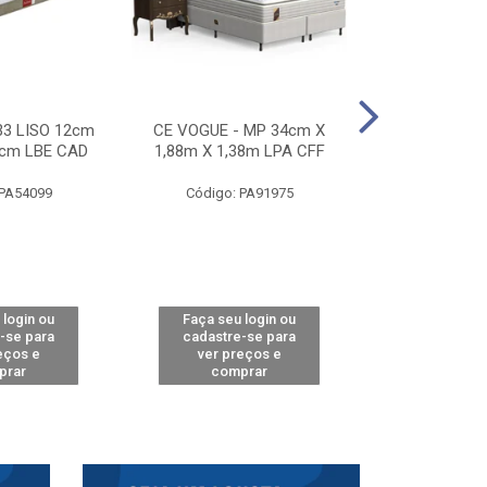
33 LISO 12cm
CE VOGUE - MP 34cm X
CE ACTIVE 
8cm LBE CAD
1,88m X 1,38m LPA CFF
24cm X 1,88m
CA
 PA54099
Código: PA91975
Código: 
 login ou
Faça seu login ou
Faça seu 
-se para
cadastre-se para
cadastre
eços e
ver preços e
ver pr
prar
comprar
comp