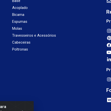
Base
Acoplado
R
Bicama
Pr
Espumas
Molas
Travesseiros e Acessórios
Cabeceiras
Poltronas
Pr
F
para