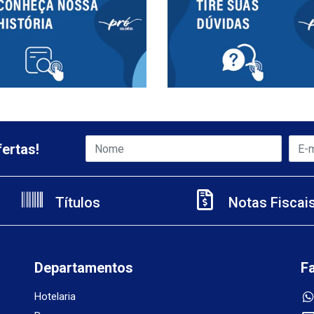
ertas!
Títulos
Notas Fiscai
Departamentos
F
Hotelaria