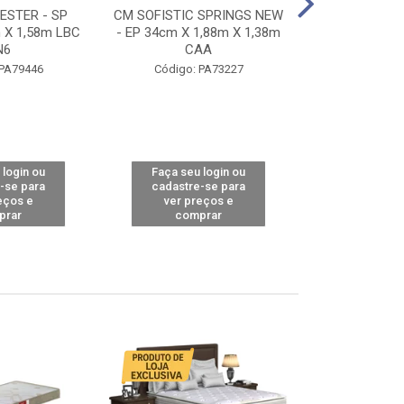
STER - SP
CM SOFISTIC SPRINGS NEW
CM TOP BAMB
 X 1,58m LBC
- EP 34cm X 1,88m X 1,38m
X 1,98m X 1,
N6
CAA
Código: 
 PA79446
Código: PA73227
 login ou
Faça seu login ou
Faça seu 
-se para
cadastre-se para
cadastre
eços e
ver preços e
ver pr
prar
comprar
comp