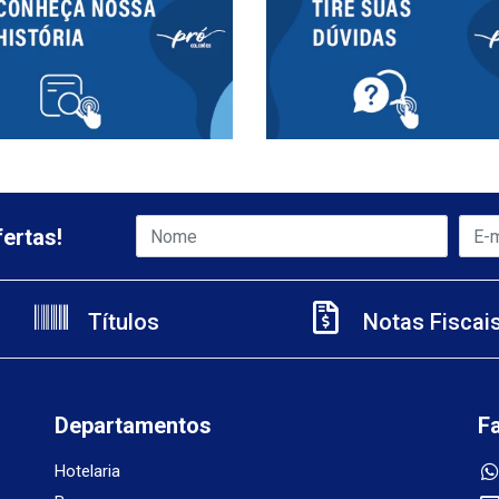
ertas!
Títulos
Notas Fiscai
Departamentos
F
Hotelaria