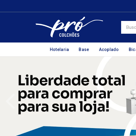
Hotelaria
Base
Acoplado
Bi