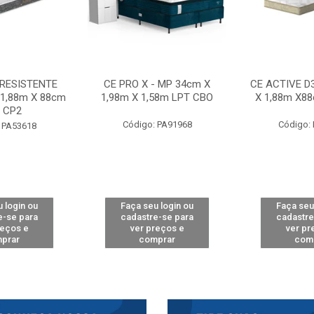
 RESISTENTE
CE PRO X - MP 34cm X
CE ACTIVE D
 1,88m X 88cm
1,98m X 1,58m LPT CBO
X 1,88m X8
 CP2
Código: PA91968
Código:
 PA53618
 login ou
Faça seu login ou
Faça seu
e-se para
cadastre-se para
cadastre
reços e
ver preços e
ver pr
prar
comprar
com