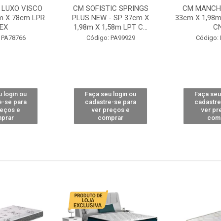
 LUXO VISCO
CM SOFISTIC SPRINGS
CM MANCHE
m X 78cm LPR
PLUS NEW - SP 37cm X
33cm X 1,98m
EX
1,98m X 1,58m LPT C...
C
 PA78766
Código: PA99929
Código:
 login ou
Faça seu login ou
Faça seu
e-se para
cadastre-se para
cadastre
reços e
ver preços e
ver pr
prar
comprar
com