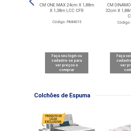
Y FORCE - SP
CM ONE MAX 24cm X 1,88m
CM DINAMO
8m X 78cm LBC
X 1,38m LCC CFR
32cm X 1,88
CBD
C
Código: PA84015
: PA79460
Código:
u login ou
Faça seu login ou
Faça seu
e-se para
cadastre-se para
cadastr
reços e
ver preços e
ver p
mprar
comprar
com
Colchões de Espuma