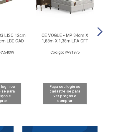
33 LISO 12cm
CE VOGUE - MP 34cm X
CE ACTIVE 
8cm LBE CAD
1,88m X 1,38m LPA CFF
24cm X 1,88m
CA
 PA54099
Código: PA91975
Código: 
 login ou
Faça seu login ou
Faça seu 
-se para
cadastre-se para
cadastre
eços e
ver preços e
ver pr
prar
comprar
comp