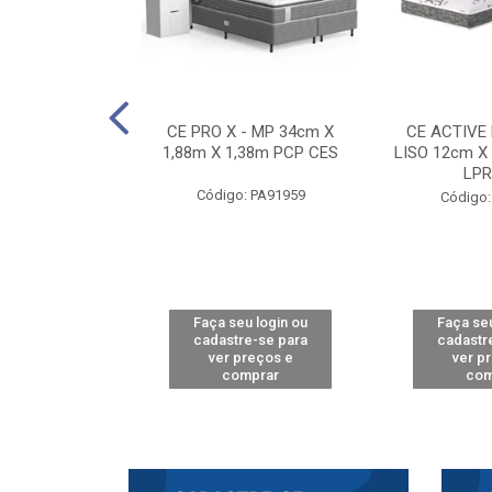
E D33 TOUCH
CE PRO X - MP 34cm X
CE ACTIVE
8m X 78cm LPA
1,88m X 1,38m PCP CES
LISO 12cm X
CAW
LPR
Código: PA91959
: PA61515
Código:
u login ou
Faça seu login ou
Faça seu
e-se para
cadastre-se para
cadastr
reços e
ver preços e
ver p
mprar
comprar
com