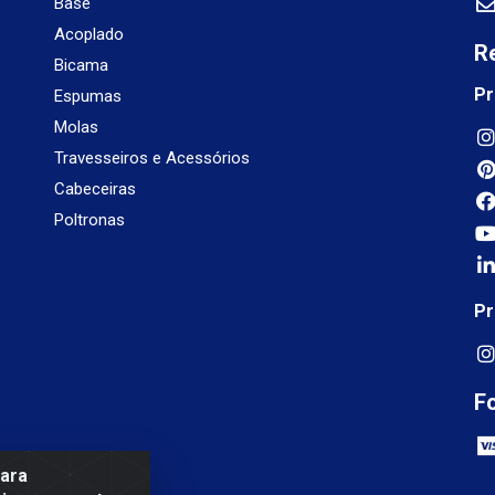
Base
Acoplado
R
Bicama
Pr
Espumas
Molas
Travesseiros e Acessórios
Cabeceiras
Poltronas
Pr
F
para