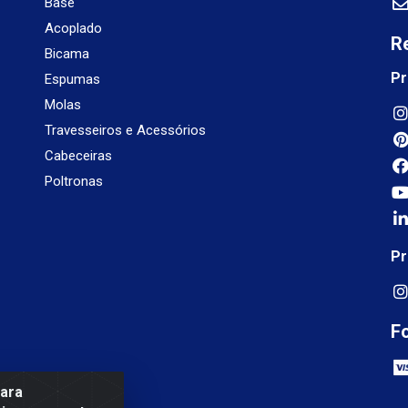
Base
Acoplado
R
Bicama
Pr
Espumas
Molas
Travesseiros e Acessórios
Cabeceiras
Poltronas
Pr
F
para