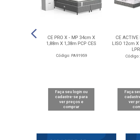
E D33 TOUCH
CE PRO X - MP 34cm X
CE ACTIVE
8m X 78cm LPA
1,88m X 1,38m PCP CES
LISO 12cm X
CAW
LPR
Código: PA91959
: PA61515
Código:
u login ou
Faça seu login ou
Faça seu
e-se para
cadastre-se para
cadastr
reços e
ver preços e
ver p
mprar
comprar
com