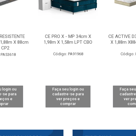
 RESISTENTE
CE PRO X - MP 34cm X
CE ACTIVE D
 1,88m X 88cm
1,98m X 1,58m LPT CBO
X 1,88m X8
 CP2
Código: PA91968
Código:
 PA53618
 login ou
Faça seu login ou
Faça seu
e-se para
cadastre-se para
cadastre
reços e
ver preços e
ver pr
prar
comprar
com