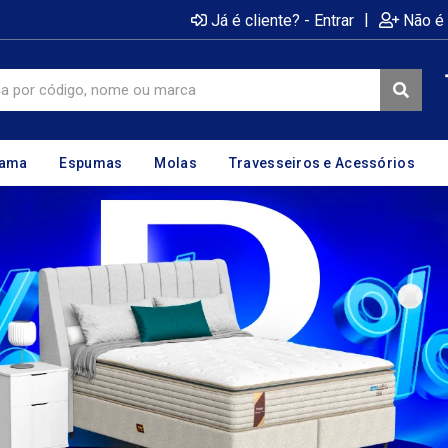
|
Já é cliente? - Entrar
Não é 
cama
Espumas
Molas
Travesseiros e Acessórios