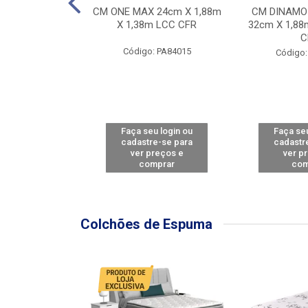
Y FORCE - SP
CM ONE MAX 24cm X 1,88m
CM DINAMO
8m X 78cm LBC
X 1,38m LCC CFR
32cm X 1,88
CBD
C
Código: PA84015
: PA79460
Código:
u login ou
Faça seu login ou
Faça seu
e-se para
cadastre-se para
cadastr
reços e
ver preços e
ver p
mprar
comprar
com
Colchões de Espuma