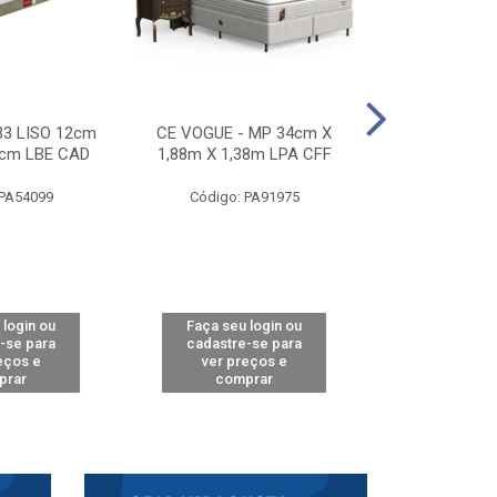
33 LISO 12cm
CE VOGUE - MP 34cm X
CE ACTIVE 
8cm LBE CAD
1,88m X 1,38m LPA CFF
24cm X 1,88m
CA
 PA54099
Código: PA91975
Código: 
 login ou
Faça seu login ou
Faça seu 
-se para
cadastre-se para
cadastre
eços e
ver preços e
ver pr
prar
comprar
comp