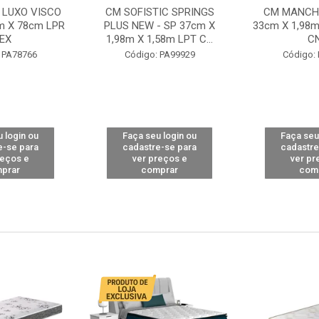
 LUXO VISCO
CM SOFISTIC SPRINGS
CM MANCHE
m X 78cm LPR
PLUS NEW - SP 37cm X
33cm X 1,98m
EX
1,98m X 1,58m LPT C...
C
 PA78766
Código: PA99929
Código:
 login ou
Faça seu login ou
Faça seu
e-se para
cadastre-se para
cadastre
reços e
ver preços e
ver pr
prar
comprar
com