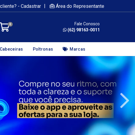
|
cliente? - Cadastrar
Área do Representante
Fale Conosco
0
(62) 98163-0011
Cabeceiras
Poltronas
Marcas