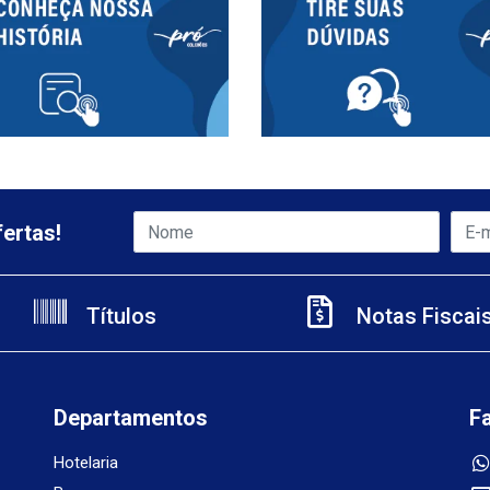
ertas!
Títulos
Notas Fiscai
Departamentos
F
Hotelaria