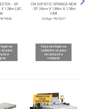
STER - SP
CM SOFISTIC SPRINGS NEW
CM TOP BAMB
 X 1,58m LBC
- EP 34cm X 1,88m X 1,38m
X 1,98m X 1,
N6
CAA
Código: 
 PA79446
Código: PA73227
 login ou
Faça seu login ou
Faça seu 
-se para
cadastre-se para
cadastre
eços e
ver preços e
ver pr
prar
comprar
comp