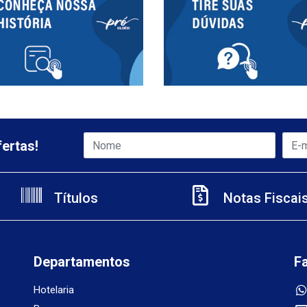
ertas!
Títulos
Notas Fiscai
Departamentos
F
Hotelaria