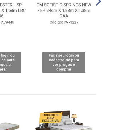
STER - SP
CM SOFISTIC SPRINGS NEW
CM TOP BAMB
 X 1,58m LBC
- EP 34cm X 1,88m X 1,38m
X 1,98m X 1,
N6
CAA
Código: 
 PA79446
Código: PA73227
 login ou
Faça seu login ou
Faça seu 
-se para
cadastre-se para
cadastre
eços e
ver preços e
ver pr
prar
comprar
comp