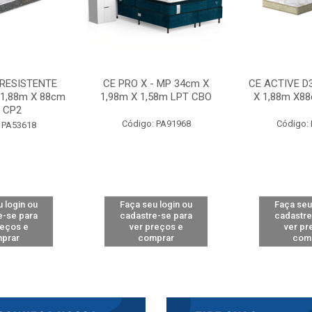
 RESISTENTE
CE PRO X - MP 34cm X
CE ACTIVE D
 1,88m X 88cm
1,98m X 1,58m LPT CBO
X 1,88m X8
 CP2
Código: PA91968
Código:
 PA53618
 login ou
Faça seu login ou
Faça seu
e-se para
cadastre-se para
cadastre
reços e
ver preços e
ver pr
prar
comprar
com