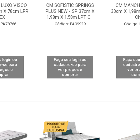
 LUXO VISCO
CM SOFISTIC SPRINGS
CM MANCHE
m X 78cm LPR
PLUS NEW - SP 37cm X
33cm X 1,98m
EX
1,98m X 1,58m LPT C...
C
 PA78766
Código: PA99929
Código:
 login ou
Faça seu login ou
Faça seu
e-se para
cadastre-se para
cadastre
reços e
ver preços e
ver pr
prar
comprar
com