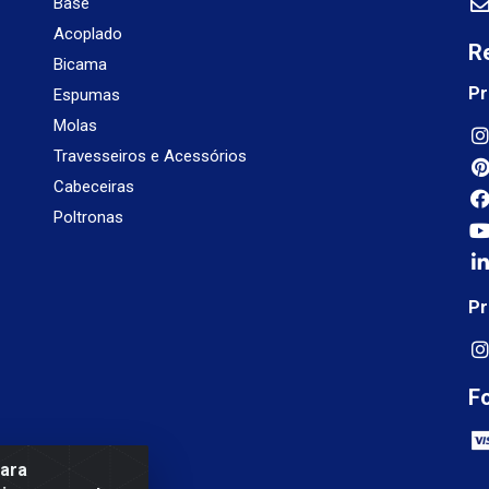
Base
Acoplado
R
Bicama
Pr
Espumas
Molas
Travesseiros e Acessórios
Cabeceiras
Poltronas
Pr
F
para