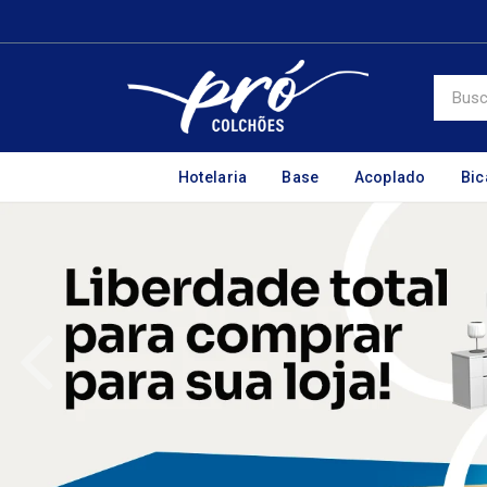
Hotelaria
Base
Acoplado
Bi