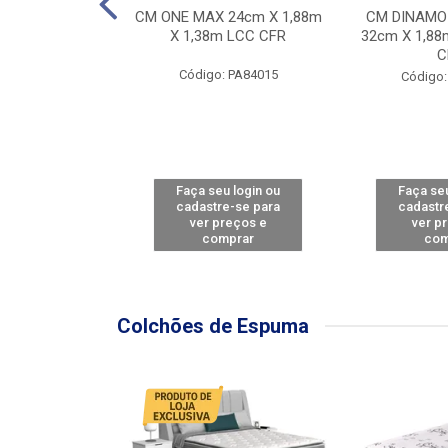
Y FORCE - SP
CM ONE MAX 24cm X 1,88m
CM DINAMO
8m X 78cm LBC
X 1,38m LCC CFR
32cm X 1,88
CBD
C
Código: PA84015
: PA79460
Código:
u login ou
Faça seu login ou
Faça seu
e-se para
cadastre-se para
cadastr
reços e
ver preços e
ver p
mprar
comprar
com
Colchões de Espuma