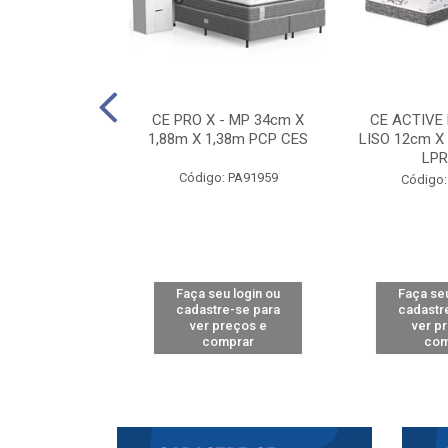
E D33 TOUCH
CE PRO X - MP 34cm X
CE ACTIVE
8m X 78cm LPA
1,88m X 1,38m PCP CES
LISO 12cm X
CAW
LPR
Código: PA91959
: PA61515
Código:
u login ou
Faça seu login ou
Faça seu
e-se para
cadastre-se para
cadastr
reços e
ver preços e
ver p
mprar
comprar
com