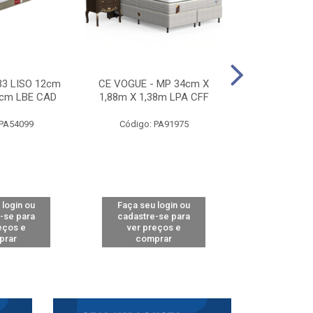
33 LISO 12cm
CE VOGUE - MP 34cm X
CE ACTIVE 
8cm LBE CAD
1,88m X 1,38m LPA CFF
24cm X 1,88m
CA
 PA54099
Código: PA91975
Código: 
 login ou
Faça seu login ou
Faça seu 
-se para
cadastre-se para
cadastre
eços e
ver preços e
ver pr
prar
comprar
comp