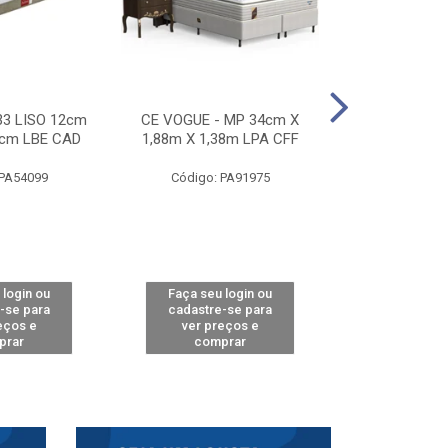
33 LISO 12cm
CE VOGUE - MP 34cm X
CE ACTIVE 
8cm LBE CAD
1,88m X 1,38m LPA CFF
24cm X 1,88m
CA
 PA54099
Código: PA91975
Código: 
 login ou
Faça seu login ou
Faça seu 
-se para
cadastre-se para
cadastre
eços e
ver preços e
ver pr
prar
comprar
comp