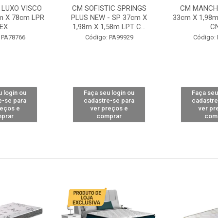
 LUXO VISCO
CM SOFISTIC SPRINGS
CM MANCHE
m X 78cm LPR
PLUS NEW - SP 37cm X
33cm X 1,98m
EX
1,98m X 1,58m LPT C...
C
 PA78766
Código: PA99929
Código:
 login ou
Faça seu login ou
Faça seu
e-se para
cadastre-se para
cadastre
reços e
ver preços e
ver pr
prar
comprar
com