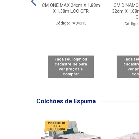
Y FORCE - SP
CM ONE MAX 24cm X 1,88m
CM DINAMO
8m X 78cm LBC
X 1,38m LCC CFR
32cm X 1,88
CBD
C
Código: PA84015
: PA79460
Código:
u login ou
Faça seu login ou
Faça seu
e-se para
cadastre-se para
cadastr
reços e
ver preços e
ver p
mprar
comprar
com
Colchões de Espuma