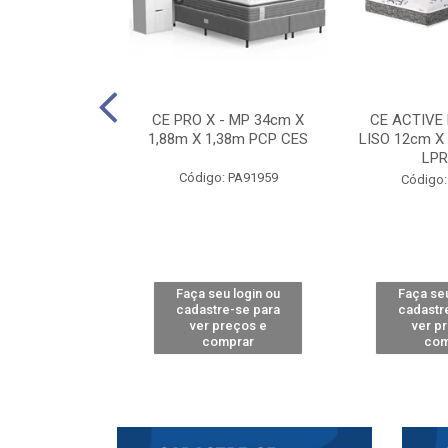
E D33 TOUCH
CE PRO X - MP 34cm X
CE ACTIVE
8m X 78cm LPA
1,88m X 1,38m PCP CES
LISO 12cm X
CAW
LPR
Código: PA91959
: PA61515
Código:
u login ou
Faça seu login ou
Faça seu
e-se para
cadastre-se para
cadastr
reços e
ver preços e
ver p
mprar
comprar
com