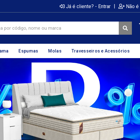
|
Já é cliente? - Entrar
Não é 
cama
Espumas
Molas
Travesseiros e Acessórios