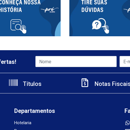
ertas!
Títulos
Notas Fiscai
Departamentos
F
Hotelaria