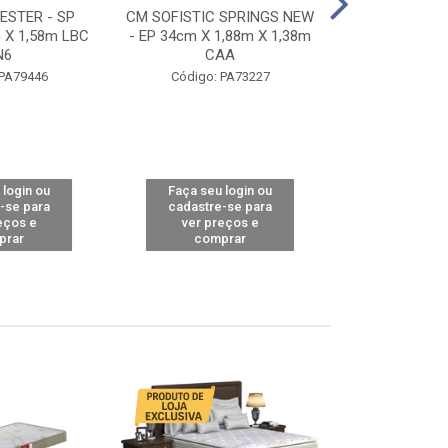
STER - SP
CM SOFISTIC SPRINGS NEW
CM TOP BAMB
 X 1,58m LBC
- EP 34cm X 1,88m X 1,38m
X 1,98m X 1,
N6
CAA
Código: 
 PA79446
Código: PA73227
 login ou
Faça seu login ou
Faça seu 
-se para
cadastre-se para
cadastre
eços e
ver preços e
ver pr
prar
comprar
comp