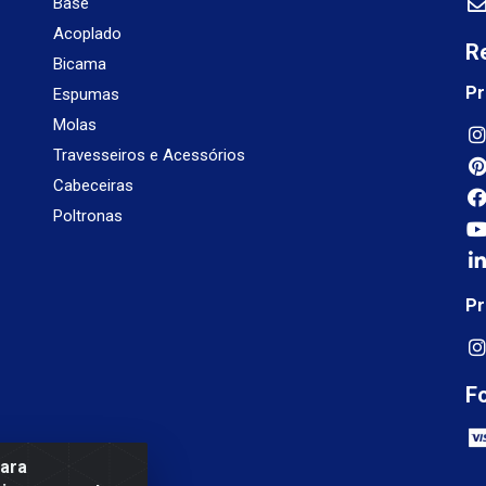
Base
Acoplado
R
Bicama
Pr
Espumas
Molas
Travesseiros e Acessórios
Cabeceiras
Poltronas
Pr
F
para