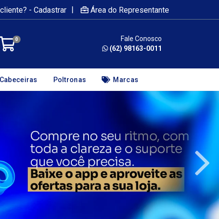
|
cliente? - Cadastrar
Área do Representante
Fale Conosco
0
(62) 98163-0011
Cabeceiras
Poltronas
Marcas