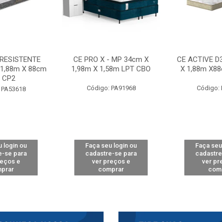
 RESISTENTE
CE PRO X - MP 34cm X
CE ACTIVE D
 1,88m X 88cm
1,98m X 1,58m LPT CBO
X 1,88m X8
 CP2
Código: PA91968
Código:
 PA53618
 login ou
Faça seu login ou
Faça seu
e-se para
cadastre-se para
cadastre
reços e
ver preços e
ver pr
prar
comprar
com