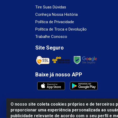
Tire Suas Dúvidas
Conheça Nossa História
Política de Privacidade
Política de Troca e Devolução
Trabalhe Conosco
Site Seguro
Baixe já nosso APP
O nosso site coleta cookies próprios e de terceiros 
proporcionar uma experiência personalizada ao usuár
Mercosul Espumas Industriais LTDA - Rua 1
publicidade relevante de acordo com o seu perfil e m