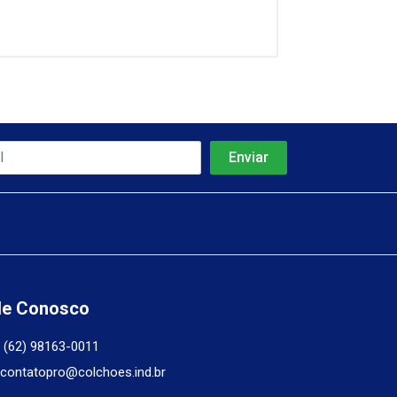
le Conosco
(62) 98163-0011
contatopro@colchoes.ind.br