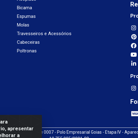
Re
Bicama
Pr
Espumas
Molas
Travesseiros e Acessórios
Cabeceiras
Poltronas
Pr
Fo
para
io, apresentar
3, SN, Quadra009 Lote 0007 - Polo Empresarial Goias - Etapa IV - Apare
elhorar a