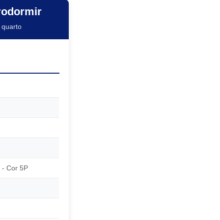
rodormir
 quarto
 - Cor 5P