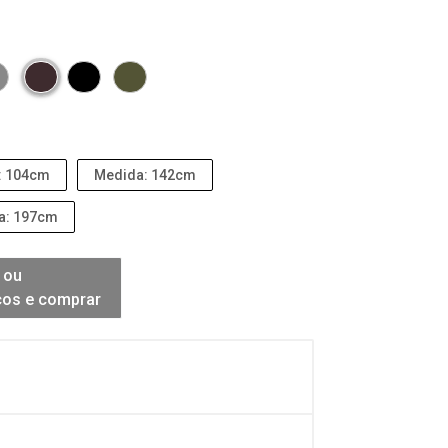
: 104cm
Medida: 142cm
a: 197cm
 ou
ços e comprar