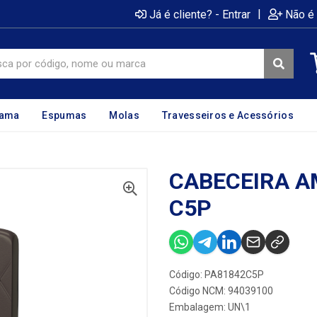
|
Já é cliente? - Entrar
Não é 
cama
Espumas
Molas
Travesseiros e Acessórios
CABECEIRA AM
C5P
Código: PA81842C5P
Código NCM: 94039100
Embalagem: UN\1