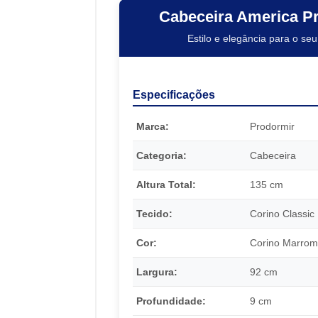
Cabeceira America P
Estilo e elegância para o seu
Especificações
Marca:
Prodormir
Categoria:
Cabeceira
Altura Total:
135 cm
Tecido:
Corino Classic
Cor:
Corino Marrom
Largura:
92 cm
Profundidade:
9 cm