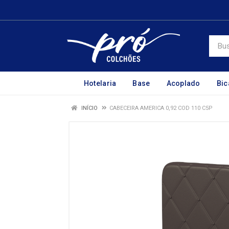
Hotelaria
Base
Acoplado
Bi
INÍCIO
CABECEIRA AMERICA 0,92 COD 110 C5P