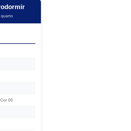
rodormir
 quarto
 Cor 05