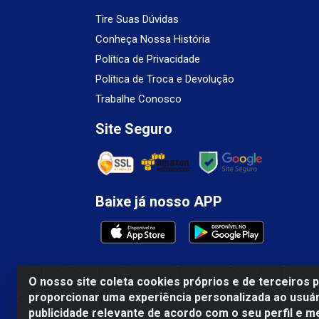
Tire Suas Dúvidas
Conheça Nossa História
Política de Privacidade
Política de Troca e Devolução
Trabalhe Conosco
Site Seguro
Baixe já nosso APP
O nosso site coleta cookies próprios e de terceiros 
proporcionar uma experiência personalizada ao usuár
Mercosul Espumas Industriais LTDA - Rua 1
publicidade relevante de acordo com o seu perfil e m