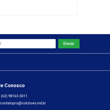
le Conosco
(62) 98163-0011
contatopro@colchoes.ind.br