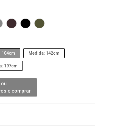
: 104cm
Medida: 142cm
a: 197cm
 ou
ços e comprar