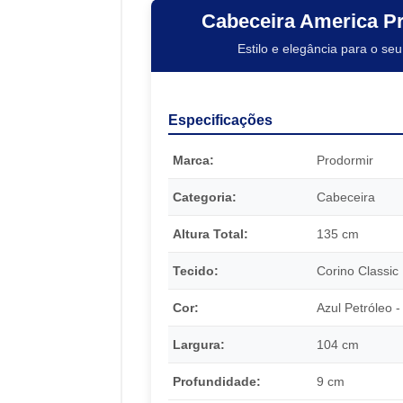
Cabeceira America P
Estilo e elegância para o seu
Especificações
Marca:
Prodormir
Categoria:
Cabeceira
Altura Total:
135 cm
Tecido:
Corino Classic
Cor:
Azul Petróleo -
Largura:
104 cm
Profundidade:
9 cm