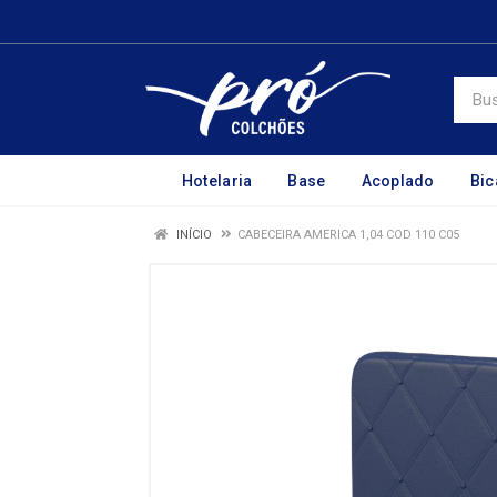
Hotelaria
Base
Acoplado
Bi
INÍCIO
CABECEIRA AMERICA 1,04 COD 110 C05