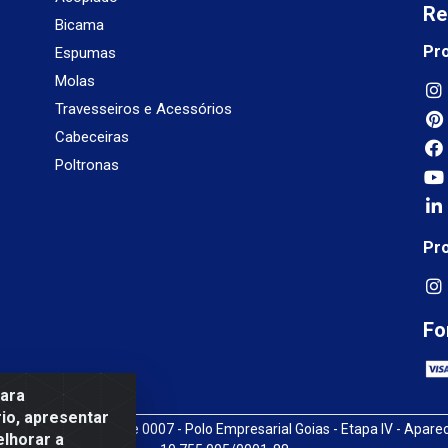
Re
Bicama
Pr
Espumas
Molas
Travesseiros e Acessórios
Cabeceiras
Poltronas
Pr
Fo
para
io, apresentar
3, SN, Quadra009 Lote 0007 - Polo Empresarial Goias - Etapa IV - Apare
elhorar a