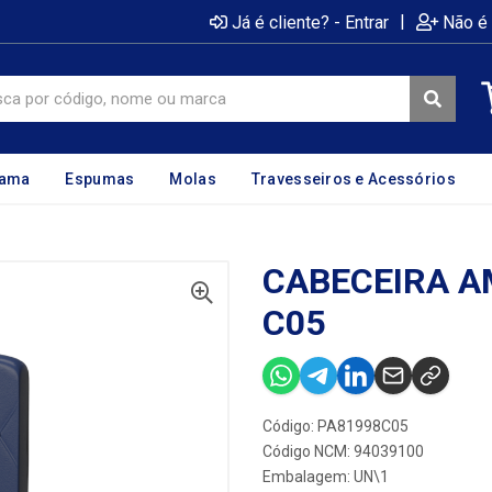
|
Já é cliente? - Entrar
Não é 
cama
Espumas
Molas
Travesseiros e Acessórios
CABECEIRA AM
C05
Código: PA81998C05
Código NCM: 94039100
Embalagem: UN\1